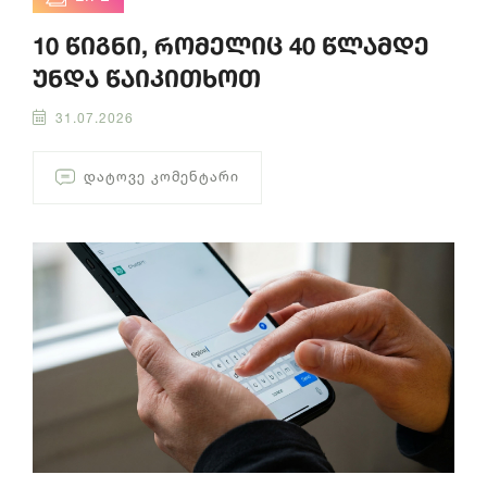
10 წიგნი, რომელიც 40 წლამდე
უნდა წაიკითხოთ
31.07.2026
ᲓᲐᲢᲝᲕᲔ ᲙᲝᲛᲔᲜᲢᲐᲠᲘ