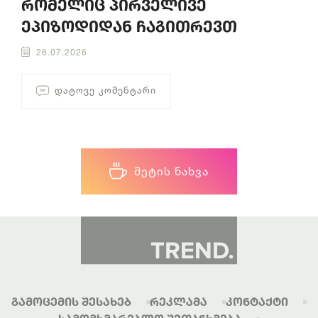
რომელიც პირველივე
ეპიზოდიდან ჩაგითრევთ
26.07.2026
ᲓᲐᲢᲝᲕᲔ ᲙᲝᲛᲔᲜᲢᲐᲠᲘ
ᲛᲔᲢᲘᲡ ᲜᲐᲮᲕᲐ
Გამოცემის Შესახებ
Რეკლამა
Კონტაქტი