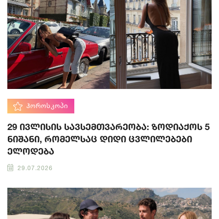
ᲰᲝᲠᲝᲡᲙᲝᲞᲘ
29 ივლისის სავსემთვარეობა: ზოდიაქოს 5
ნიშანი, რომელსაც დიდი ცვლილებები
ელოდება
29.07.2026