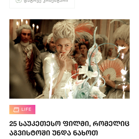
ᲓᲐᲢᲝᲕᲔ ᲙᲝᲛᲔᲜᲢᲐᲠᲘ
LIFE
25 საუკეთესო ფილმი, რომელიც
აგვისტოში უნდა ნახოთ