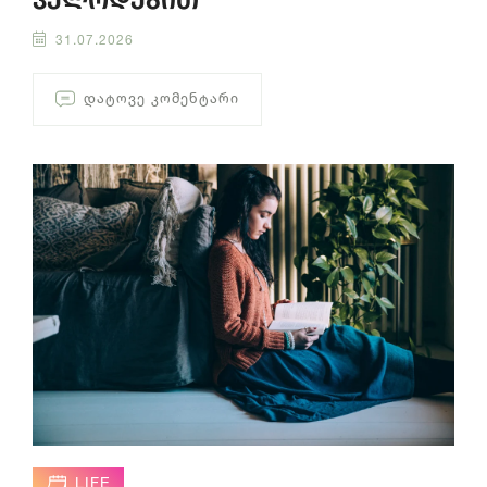
ველოდებით
31.07.2026
ᲓᲐᲢᲝᲕᲔ ᲙᲝᲛᲔᲜᲢᲐᲠᲘ
LIFE