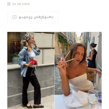
04.08.2026
ᲓᲐᲢᲝᲕᲔ ᲙᲝᲛᲔᲜᲢᲐᲠᲘ