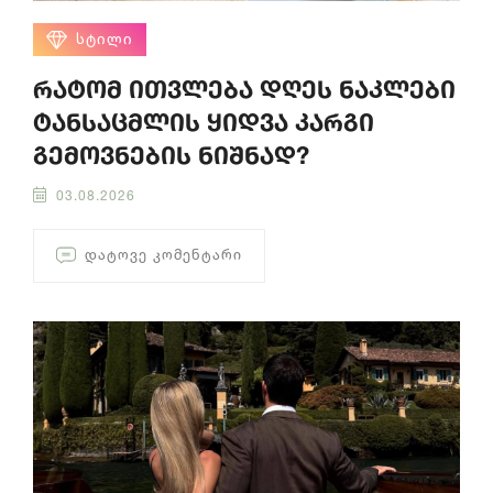
ᲡᲢᲘᲚᲘ
რატომ ითვლება დღეს ნაკლები
ტანსაცმლის ყიდვა კარგი
გემოვნების ნიშნად?
03.08.2026
ᲓᲐᲢᲝᲕᲔ ᲙᲝᲛᲔᲜᲢᲐᲠᲘ