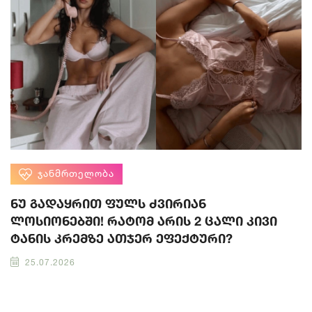
ᲯᲐᲜᲛᲠᲗᲔᲚᲝᲑᲐ
ნუ გადაყრით ფულს ძვირიან
ლოსიონებში! რატომ არის 2 ცალი კივი
ტანის კრემზე ათჯერ ეფექტური?
25.07.2026