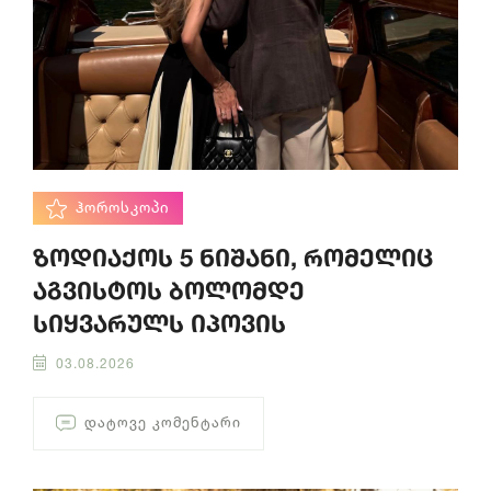
ᲰᲝᲠᲝᲡᲙᲝᲞᲘ
ზოდიაქოს 5 ნიშანი, რომელიც
აგვისტოს ბოლომდე
სიყვარულს იპოვის
03.08.2026
ᲓᲐᲢᲝᲕᲔ ᲙᲝᲛᲔᲜᲢᲐᲠᲘ