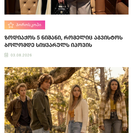
ᲰᲝᲠᲝᲡᲙᲝᲞᲘ
ზოდიაქოს 5 ნიშანი, რომელიც აგვისტოს
ბოლომდე სიყვარულს იპოვის
03.08.2026