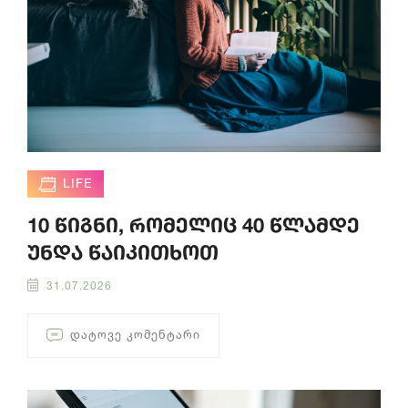
LIFE
10 წიგნი, რომელიც 40 წლამდე
უნდა წაიკითხოთ
31.07.2026
ᲓᲐᲢᲝᲕᲔ ᲙᲝᲛᲔᲜᲢᲐᲠᲘ