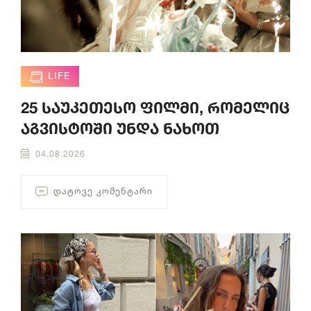
LIFE
25 საუკეთესო ფილმი, რომელიც
აგვისტოში უნდა ნახოთ
04.08.2026
ᲓᲐᲢᲝᲕᲔ ᲙᲝᲛᲔᲜᲢᲐᲠᲘ