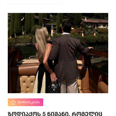
ᲰᲝᲠᲝᲡᲙᲝᲞᲘ
ზოდიაქოს 5 ნიშანი, რომელიც