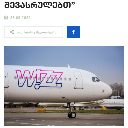
შევასრულებთ”
28.05.2026
ᲒᲐᲣᲖᲘᲐᲠᲔ ᲛᲔᲒᲝᲑᲠᲔᲑᲡ