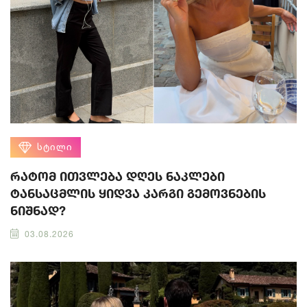
ᲡᲢᲘᲚᲘ
რატომ ითვლება დღეს ნაკლები
ტანსაცმლის ყიდვა კარგი გემოვნების
ნიშნად?
03.08.2026