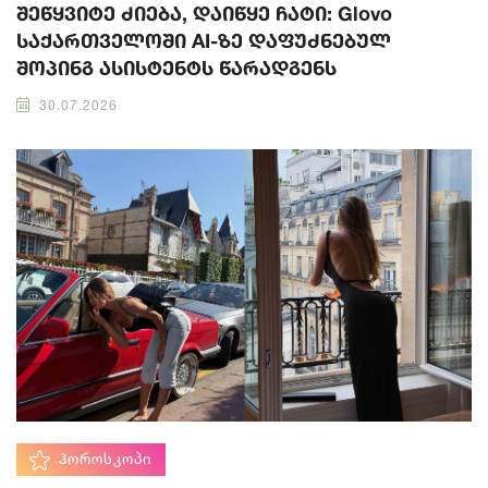
შეწყვიტე ძიება, დაიწყე ჩატი: Glovo
საქართველოში AI-ზე დაფუძნებულ
შოპინგ ასისტენტს წარადგენს
30.07.2026
ᲰᲝᲠᲝᲡᲙᲝᲞᲘ