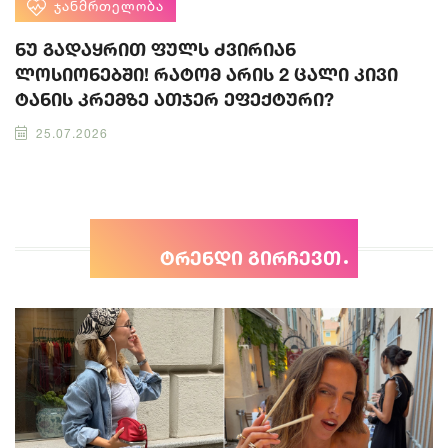
ᲯᲐᲜᲛᲠᲗᲔᲚᲝᲑᲐ
ნუ გადაყრით ფულს ძვირიან
ლოსიონებში! რატომ არის 2 ცალი კივი
ტანის კრემზე ათჯერ ეფექტური?
25.07.2026
ტრენდი გირჩევთ