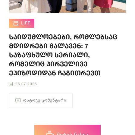
LIFE
საიდუმლოებები, რომლებსაც
მდიდრები მალავენ: 7
საზაფხულო სერიალი,
რომელიც პირველივე
ეპიზოდიდან ჩაგითრევთ
26.07.2026
ᲓᲐᲢᲝᲕᲔ ᲙᲝᲛᲔᲜᲢᲐᲠᲘ
ᲛᲔᲢᲘᲡ ᲜᲐᲮᲕᲐ