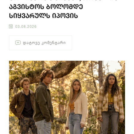
აგვისტოს ბოლომდე
სიყვარულს იპოვის
03.08.2026
ᲓᲐᲢᲝᲕᲔ ᲙᲝᲛᲔᲜᲢᲐᲠᲘ