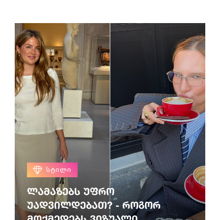
ᲡᲢᲘᲚᲘ
ლამაზებს უფრო
უადვილდებათ? - როგორ
მოქმედებს ვიზუალი