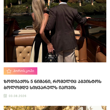
ᲰᲝᲠᲝᲡᲙᲝᲞᲘ
ზოდიაქოს 5 ნიშანი, რომელიც აგვისტოს
ბოლომდე სიყვარულს იპოვის
03.08.2026