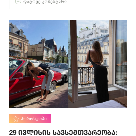
ᲓᲐᲢᲝᲕᲔ ᲙᲝᲛᲔᲜᲢᲐᲠᲘ
ᲰᲝᲠᲝᲡᲙᲝᲞᲘ
29 ივლისის სავსემთვარეობა: