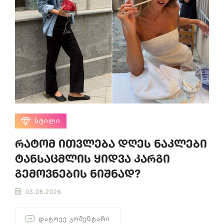
ᲡᲢᲘᲚᲘ
რატომ ითვლება დღეს ნაკლები
ტანსაცმლის ყიდვა კარგი
გემოვნების ნიშნად?
03.08.2026
ᲓᲐᲢᲝᲕᲔ ᲙᲝᲛᲔᲜᲢᲐᲠᲘ