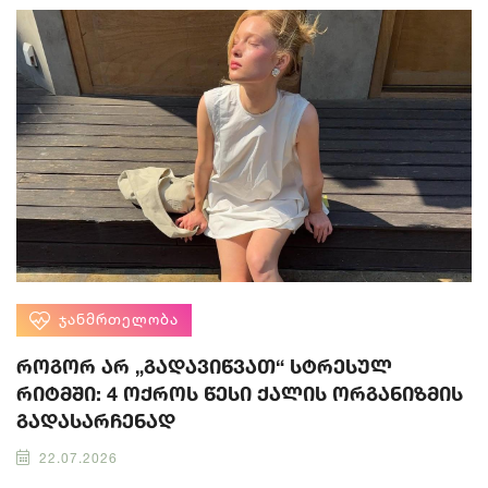
ᲯᲐᲜᲛᲠᲗᲔᲚᲝᲑᲐ
როგორ არ „გადავიწვათ“ სტრესულ
რიტმში: 4 ოქროს წესი ქალის ორგანიზმის
გადასარჩენად
22.07.2026