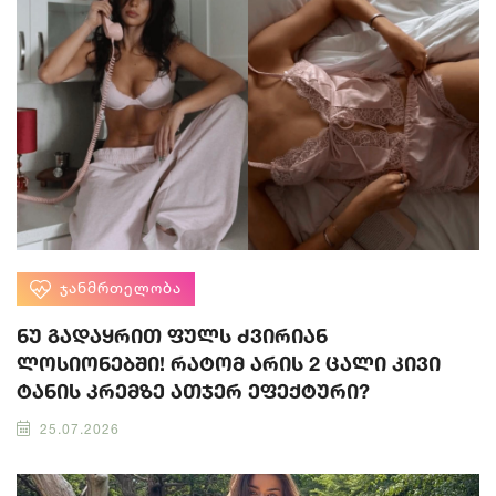
ᲯᲐᲜᲛᲠᲗᲔᲚᲝᲑᲐ
ნუ გადაყრით ფულს ძვირიან
ლოსიონებში! რატომ არის 2 ცალი კივი
ტანის კრემზე ათჯერ ეფექტური?
25.07.2026