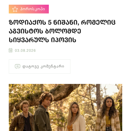
ᲰᲝᲠᲝᲡᲙᲝᲞᲘ
ზოდიაქოს 5 ნიშანი, რომელიც
აგვისტოს ბოლომდე
სიყვარულს იპოვის
03.08.2026
ᲓᲐᲢᲝᲕᲔ ᲙᲝᲛᲔᲜᲢᲐᲠᲘ