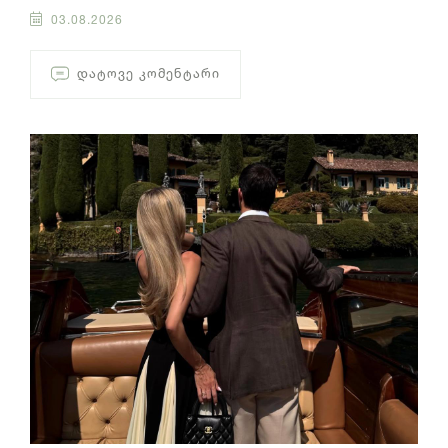
03.08.2026
ᲓᲐᲢᲝᲕᲔ ᲙᲝᲛᲔᲜᲢᲐᲠᲘ