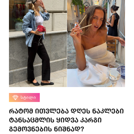
ᲡᲢᲘᲚᲘ
რატომ ითვლება დღეს ნაკლები
ტანსაცმლის ყიდვა კარგი
გემოვნების ნიშნად?