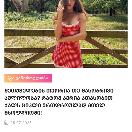
ᲯᲐᲜᲛᲠᲗᲔᲚᲝᲑᲐ
შეთქმულების თეორია თუ მასობრივი
აშლილობა? რატომ აერია ათასობით
ქალს ციკლი ერთდროულად მთელ
მსოფლიოში!
25.07.2026