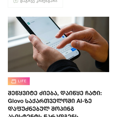
ᲓᲐᲢᲝᲕᲔ ᲙᲝᲛᲔᲜᲢᲐᲠᲘ
LIFE
შეწყვიტე ძიება, დაიწყე ჩატი:
Glovo საქართველოში AI-ზე
დაფუძნებულ შოპინგ
ასისტენტს წარადგენს