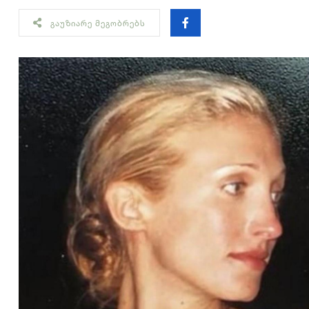
ᲒᲐᲣᲖᲘᲐᲠᲔ ᲛᲔᲒᲝᲑᲠᲔᲑᲡ