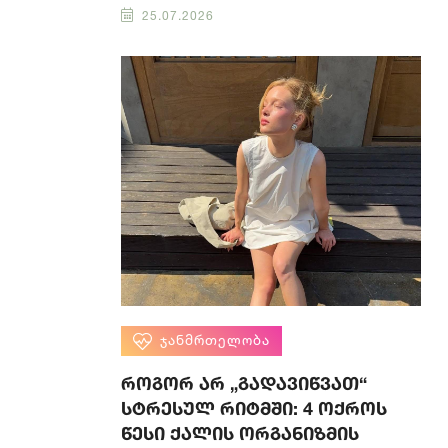
25.07.2026
ᲯᲐᲜᲛᲠᲗᲔᲚᲝᲑᲐ
როგორ არ „გადავიწვათ“
სტრესულ რიტმში: 4 ოქროს
წესი ქალის ორგანიზმის