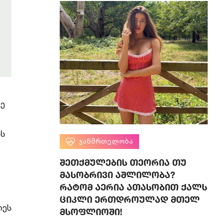
-ე
ის
ᲯᲐᲜᲛᲠᲗᲔᲚᲝᲑᲐ
შეთქმულების თეორია თუ
მასობრივი აშლილობა?
რატომ აერია ათასობით ქალს
ციკლი ერთდროულად მთელ
ლეს
მსოფლიოში!