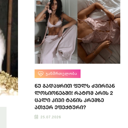
ᲯᲐᲜᲛᲠᲗᲔᲚᲝᲑᲐ
ნუ გადაყრით ფულს ძვირიან
ლოსიონებში! რატომ არის 2
ცალი კივი ტანის კრემზე
ათჯერ ეფექტური?
25.07.2026