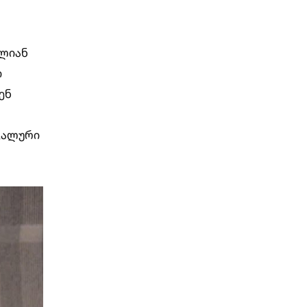
ალიან
ი
ენ
იკალური