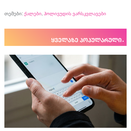
თემები:
ქალები
,
ჰოლივუდის ვარსკვლავები
ყველაზე პოპულარული