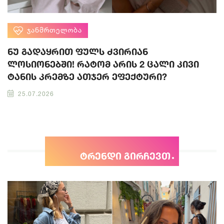
ᲯᲐᲜᲛᲠᲗᲔᲚᲝᲑᲐ
ნუ გადაყრით ფულს ძვირიან
ლოსიონებში! რატომ არის 2 ცალი კივი
ტანის კრემზე ათჯერ ეფექტური?
25.07.2026
ტრენდი გირჩევთ