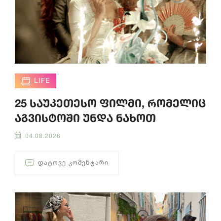
LIFE
25 საუკეთესო ფილმი, რომელიც
აგვისტოში უნდა ნახოთ
04.08.2026
ᲓᲐᲢᲝᲕᲔ ᲙᲝᲛᲔᲜᲢᲐᲠᲘ