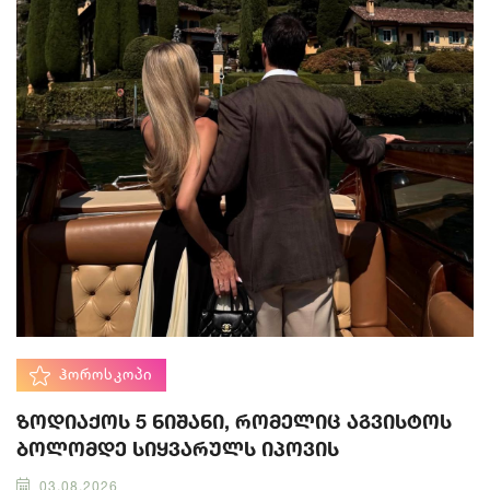
ᲰᲝᲠᲝᲡᲙᲝᲞᲘ
ზოდიაქოს 5 ნიშანი, რომელიც აგვისტოს
ბოლომდე სიყვარულს იპოვის
03.08.2026