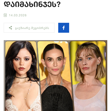
დაიმახინჯეს?
14.03.2026
ᲒᲐᲣᲖᲘᲐᲠᲔ ᲛᲔᲒᲝᲑᲠᲔᲑᲡ