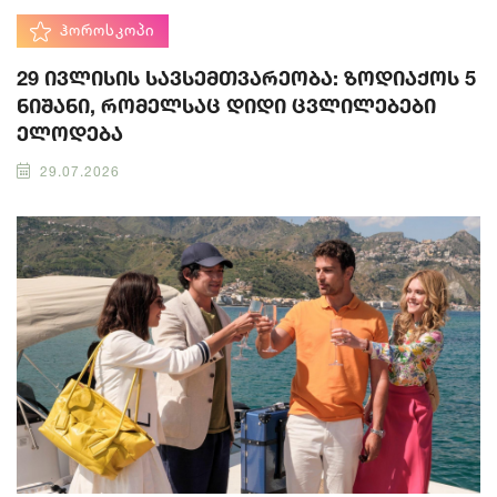
ᲰᲝᲠᲝᲡᲙᲝᲞᲘ
29 ივლისის სავსემთვარეობა: ზოდიაქოს 5
ნიშანი, რომელსაც დიდი ცვლილებები
ელოდება
29.07.2026