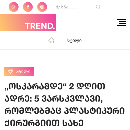
Სტილი
ᲡᲢᲘᲚᲘ
„ოსკარამდე“ 2 დღით
ადრე: 5 ვარსკვლავი,
რომლებმაც პლასტიკური
ქირურგიით სახე