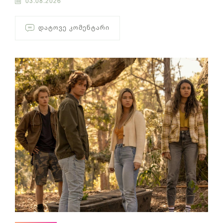
03.08.2026
ᲓᲐᲢᲝᲕᲔ ᲙᲝᲛᲔᲜᲢᲐᲠᲘ