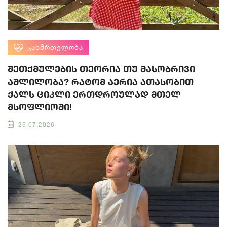
ᲯᲐᲜᲛᲠᲗᲔᲚᲝᲑᲐ
შეთქმულების თეორია თუ მასობრივი
აშლილობა? რატომ აერია ათასობით
ქალს ციკლი ერთდროულად მთელ
მსოფლიოში!
25.07.2026