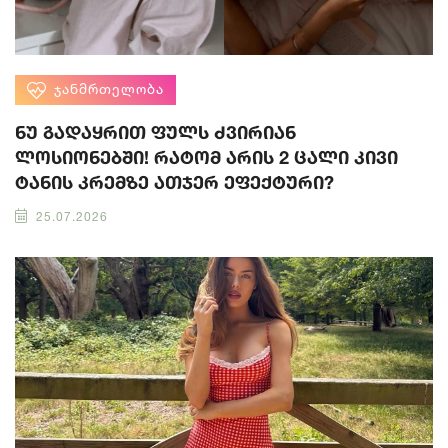
ᲯᲐᲜᲛᲠᲗᲔᲚᲝᲑᲐ
ნუ გადაყრით ფულს ძვირიან
ლოსიონებში! რატომ არის 2 ცალი კივი
ტანის კრემზე ათჯერ ეფექტური?
25.07.2026