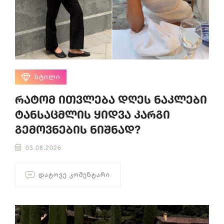
ᲡᲢᲘᲚᲘ
რატომ ითვლება დღეს ნაკლები
ტანსაცმლის ყიდვა კარგი
გემოვნების ნიშნად?
03.08.2026
ᲓᲐᲢᲝᲕᲔ ᲙᲝᲛᲔᲜᲢᲐᲠᲘ