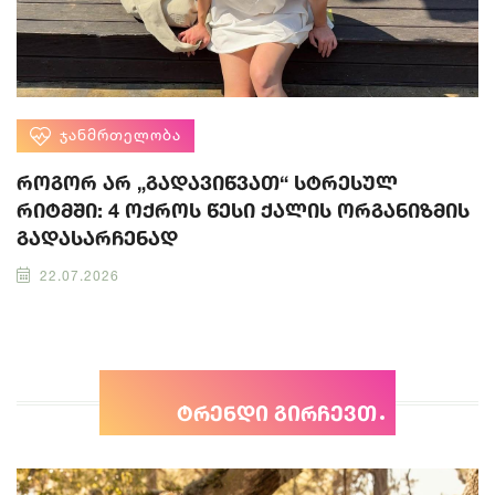
ᲯᲐᲜᲛᲠᲗᲔᲚᲝᲑᲐ
როგორ არ „გადავიწვათ“ სტრესულ
რიტმში: 4 ოქროს წესი ქალის ორგანიზმის
გადასარჩენად
22.07.2026
ტრენდი გირჩევთ