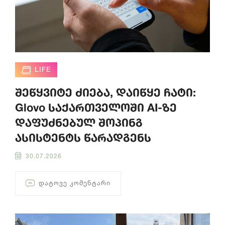
LIFE
შეწყვიტე ძიება, დაიწყე ჩატი:
Glovo საქართველოში AI-ზე
დაფუძნებულ შოპინგ
ასისტენტს წარადგენს
30.07.2026
ᲓᲐᲢᲝᲕᲔ ᲙᲝᲛᲔᲜᲢᲐᲠᲘ