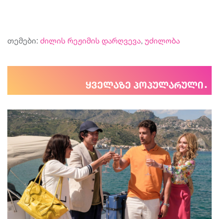
თემები:
ძილის რეჟიმის დარღვევა
,
უძილობა
ყველაზე პოპულარული