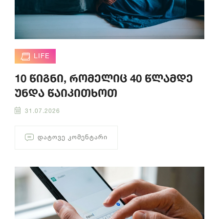
LIFE
10 წიგნი, რომელიც 40 წლამდე
უნდა წაიკითხოთ
31.07.2026
ᲓᲐᲢᲝᲕᲔ ᲙᲝᲛᲔᲜᲢᲐᲠᲘ