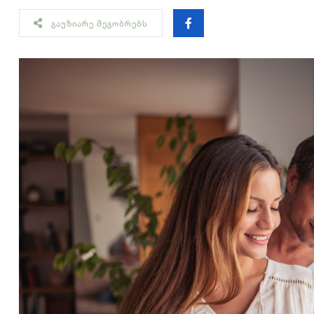
ᲒᲐᲣᲖᲘᲐᲠᲔ ᲛᲔᲒᲝᲑᲠᲔᲑᲡ