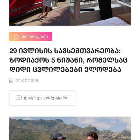
ᲰᲝᲠᲝᲡᲙᲝᲞᲘ
29 ივლისის სავსემთვარეობა:
ზოდიაქოს 5 ნიშანი, რომელსაც
დიდი ცვლილებები ელოდება
29.07.2026
ᲓᲐᲢᲝᲕᲔ ᲙᲝᲛᲔᲜᲢᲐᲠᲘ