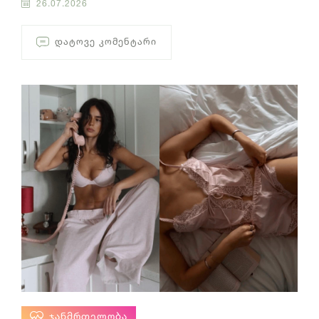
26.07.2026
ᲓᲐᲢᲝᲕᲔ ᲙᲝᲛᲔᲜᲢᲐᲠᲘ
ᲯᲐᲜᲛᲠᲗᲔᲚᲝᲑᲐ