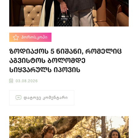
ᲰᲝᲠᲝᲡᲙᲝᲞᲘ
ზოდიაქოს 5 ნიშანი, რომელიც
აგვისტოს ბოლომდე
სიყვარულს იპოვის
03.08.2026
ᲓᲐᲢᲝᲕᲔ ᲙᲝᲛᲔᲜᲢᲐᲠᲘ