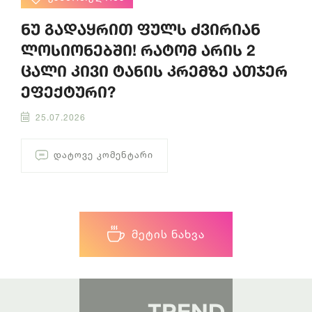
ნუ გადაყრით ფულს ძვირიან
ლოსიონებში! რატომ არის 2
ცალი კივი ტანის კრემზე ათჯერ
ეფექტური?
25.07.2026
ᲓᲐᲢᲝᲕᲔ ᲙᲝᲛᲔᲜᲢᲐᲠᲘ
ᲛᲔᲢᲘᲡ ᲜᲐᲮᲕᲐ