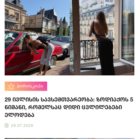
ᲰᲝᲠᲝᲡᲙᲝᲞᲘ
29 ივლისის სავსემთვარეობა: ზოდიაქოს 5
ნიშანი, რომელსაც დიდი ცვლილებები
ელოდება
29.07.2026