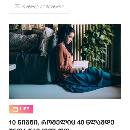
ᲓᲐᲢᲝᲕᲔ ᲙᲝᲛᲔᲜᲢᲐᲠᲘ
LIFE
10 წიგნი, რომელიც 40 წლამდე