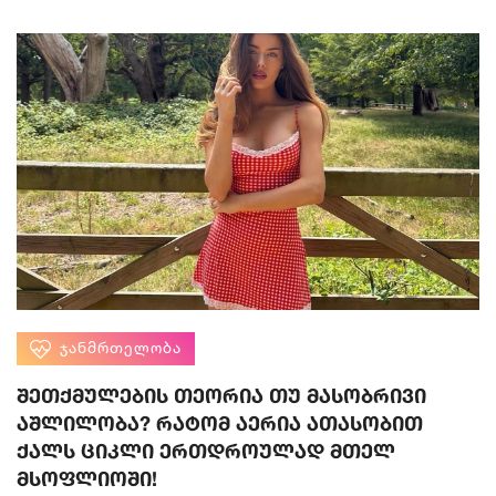
ᲯᲐᲜᲛᲠᲗᲔᲚᲝᲑᲐ
შეთქმულების თეორია თუ მასობრივი
აშლილობა? რატომ აერია ათასობით
ქალს ციკლი ერთდროულად მთელ
მსოფლიოში!