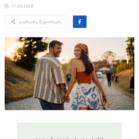
17.03.2026
ᲒᲐᲣᲖᲘᲐᲠᲔ ᲛᲔᲒᲝᲑᲠᲔᲑᲡ