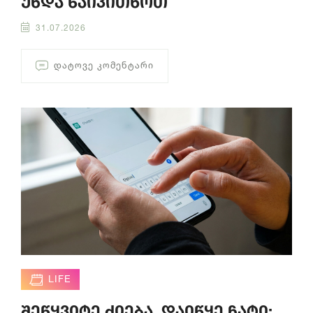
უნდა წაიკითხოთ
31.07.2026
ᲓᲐᲢᲝᲕᲔ ᲙᲝᲛᲔᲜᲢᲐᲠᲘ
LIFE
შეწყვიტე ძიება, დაიწყე ჩატი: