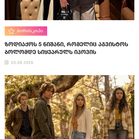
ᲰᲝᲠᲝᲡᲙᲝᲞᲘ
ზოდიაქოს 5 ნიშანი, რომელიც აგვისტოს
ბოლომდე სიყვარულს იპოვის
03.08.2026