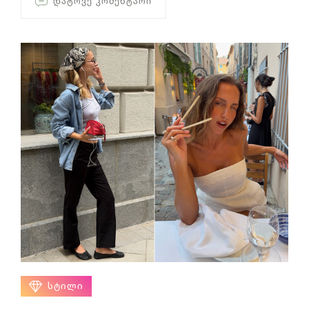
ᲓᲐᲢᲝᲕᲔ ᲙᲝᲛᲔᲜᲢᲐᲠᲘ
ᲡᲢᲘᲚᲘ