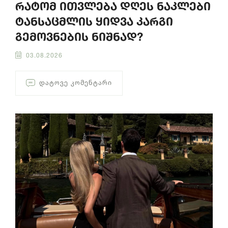
რატომ ითვლება დღეს ნაკლები
ტანსაცმლის ყიდვა კარგი
გემოვნების ნიშნად?
03.08.2026
ᲓᲐᲢᲝᲕᲔ ᲙᲝᲛᲔᲜᲢᲐᲠᲘ