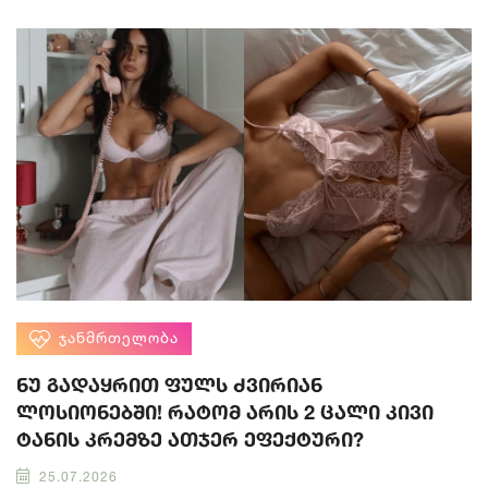
ᲯᲐᲜᲛᲠᲗᲔᲚᲝᲑᲐ
ნუ გადაყრით ფულს ძვირიან
ლოსიონებში! რატომ არის 2 ცალი კივი
ტანის კრემზე ათჯერ ეფექტური?
25.07.2026