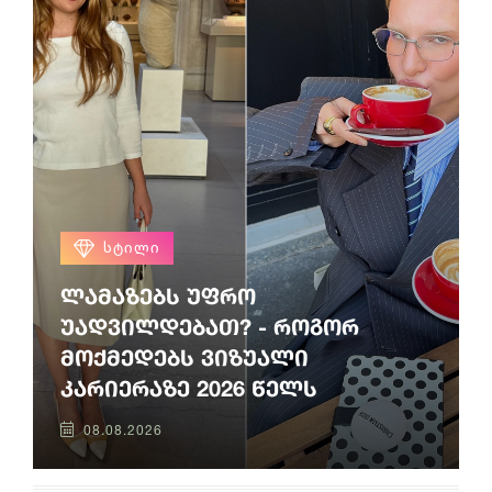
ᲡᲢᲘᲚᲘ
ლამაზებს უფრო
უადვილდებათ? - როგორ
მოქმედებს ვიზუალი
კარიერაზე 2026 წელს
08.08.2026