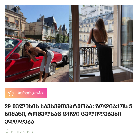
ᲰᲝᲠᲝᲡᲙᲝᲞᲘ
29 ივლისის სავსემთვარეობა: ზოდიაქოს 5
ნიშანი, რომელსაც დიდი ცვლილებები
ელოდება
29.07.2026