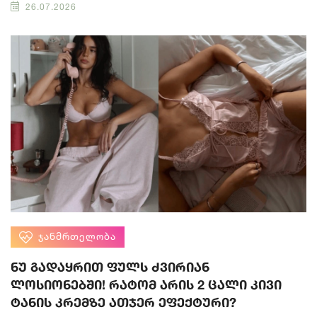
26.07.2026
ᲯᲐᲜᲛᲠᲗᲔᲚᲝᲑᲐ
ნუ გადაყრით ფულს ძვირიან
ლოსიონებში! რატომ არის 2 ცალი კივი
ტანის კრემზე ათჯერ ეფექტური?