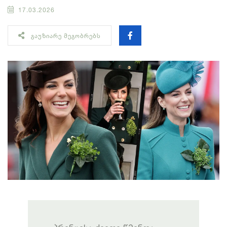
17.03.2026
ᲒᲐᲣᲖᲘᲐᲠᲔ ᲛᲔᲒᲝᲑᲠᲔᲑᲡ