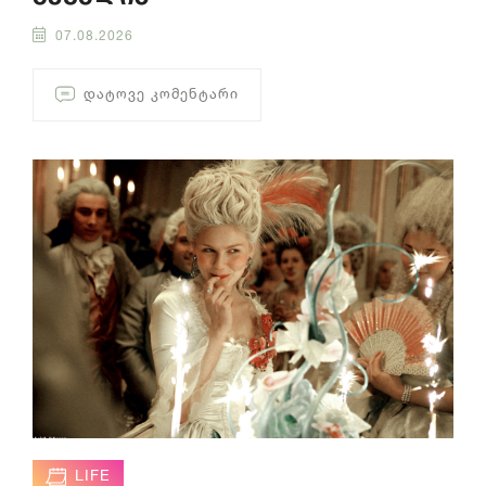
07.08.2026
ᲓᲐᲢᲝᲕᲔ ᲙᲝᲛᲔᲜᲢᲐᲠᲘ
LIFE