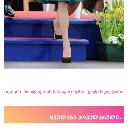
თემები:
ბრიტანეთის სამეფო ოჯახი
,
კეიტ მიდლტონი
ყველაზე პოპულარული