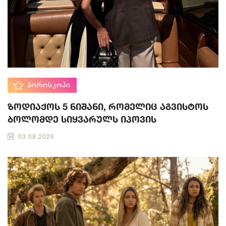
ᲰᲝᲠᲝᲡᲙᲝᲞᲘ
ზოდიაქოს 5 ნიშანი, რომელიც აგვისტოს
ბოლომდე სიყვარულს იპოვის
03.08.2026