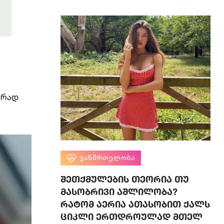
,
ვრად
ᲯᲐᲜᲛᲠᲗᲔᲚᲝᲑᲐ
შეთქმულების თეორია თუ
მასობრივი აშლილობა?
რატომ აერია ათასობით ქალს
ციკლი ერთდროულად მთელ