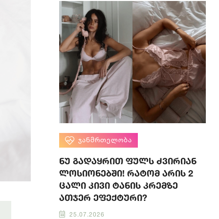
ᲯᲐᲜᲛᲠᲗᲔᲚᲝᲑᲐ
ნუ გადაყრით ფულს ძვირიან
ლოსიონებში! რატომ არის 2
ცალი კივი ტანის კრემზე
ათჯერ ეფექტური?
25.07.2026