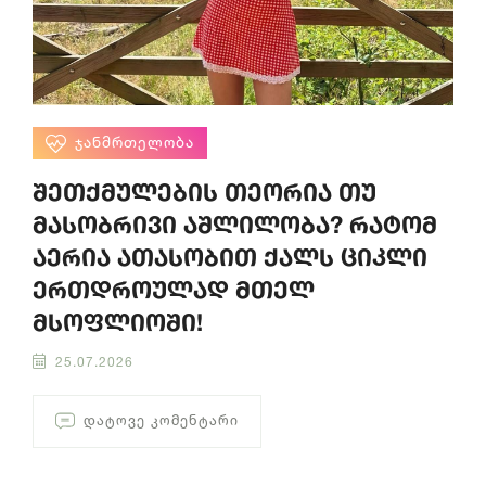
ᲯᲐᲜᲛᲠᲗᲔᲚᲝᲑᲐ
შეთქმულების თეორია თუ
მასობრივი აშლილობა? რატომ
აერია ათასობით ქალს ციკლი
ერთდროულად მთელ
მსოფლიოში!
25.07.2026
ᲓᲐᲢᲝᲕᲔ ᲙᲝᲛᲔᲜᲢᲐᲠᲘ