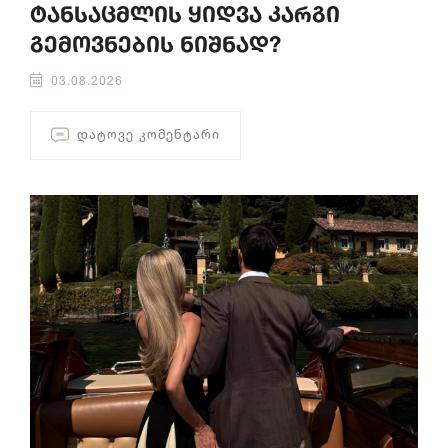
ტანსაცმლის ყიდვა კარგი
გემოვნების ნიშნად?
03.08.2026
ᲓᲐᲢᲝᲕᲔ ᲙᲝᲛᲔᲜᲢᲐᲠᲘ