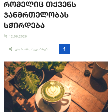
რომელიც თქვენს
ჯანმრთელობას
სჭირდება
12.06.2026
ᲒᲐᲣᲖᲘᲐᲠᲔ ᲛᲔᲒᲝᲑᲠᲔᲑᲡ