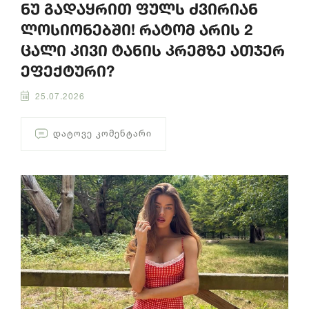
ნუ გადაყრით ფულს ძვირიან
ლოსიონებში! რატომ არის 2
ცალი კივი ტანის კრემზე ათჯერ
ეფექტური?
25.07.2026
ᲓᲐᲢᲝᲕᲔ ᲙᲝᲛᲔᲜᲢᲐᲠᲘ