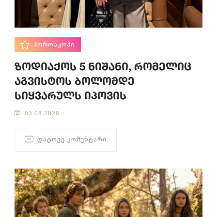
ᲰᲝᲠᲝᲡᲙᲝᲞᲘ
ზოდიაქოს 5 ნიშანი, რომელიც
აგვისტოს ბოლომდე
სიყვარულს იპოვის
03.08.2026
ᲓᲐᲢᲝᲕᲔ ᲙᲝᲛᲔᲜᲢᲐᲠᲘ