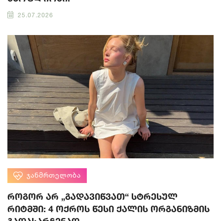
25.07.2026
ᲯᲐᲜᲛᲠᲗᲔᲚᲝᲑᲐ
როგორ არ „გადავიწვათ“ სტრესულ
რიტმში: 4 ოქროს წესი ქალის ორგანიზმის
გადასარჩენად