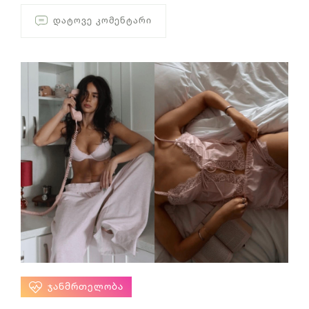
ᲓᲐᲢᲝᲕᲔ ᲙᲝᲛᲔᲜᲢᲐᲠᲘ
ᲯᲐᲜᲛᲠᲗᲔᲚᲝᲑᲐ