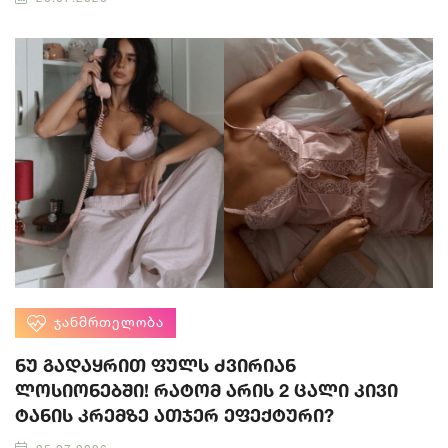
ᲯᲐᲜᲛᲠᲗᲔᲚᲝᲑᲐ
ნუ გადაყრით ფულს ძვირიან
ლოსიონებში! რატომ არის 2 ცალი კივი
ტანის კრემზე ათჯერ ეფექტური?