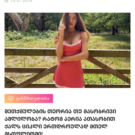
25.07.2026
ᲯᲐᲜᲛᲠᲗᲔᲚᲝᲑᲐ
შეთქმულების თეორია თუ მასობრივი
აშლილობა? რატომ აერია ათასობით
ქალს ციკლი ერთდროულად მთელ
მსოფლიოში!