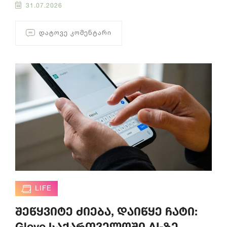
31.07.2026
ᲓᲐᲢᲝᲕᲔ ᲙᲝᲛᲔᲜᲢᲐᲠᲘ
LIFE
შეწყვიტე ძიება, დაიწყე ჩატი:
Glovo საქართველოში AI-ზე