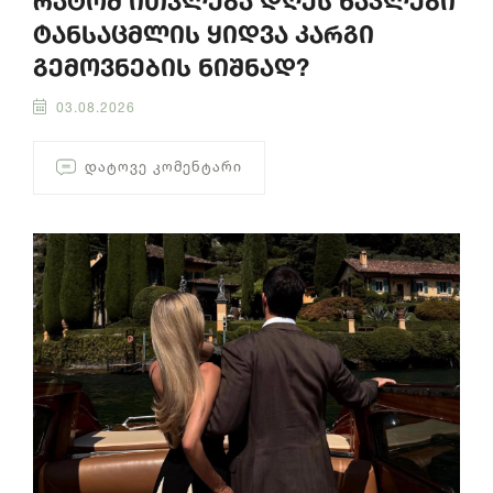
რატომ ითვლება დღეს ნაკლები
ტანსაცმლის ყიდვა კარგი
გემოვნების ნიშნად?
03.08.2026
ᲓᲐᲢᲝᲕᲔ ᲙᲝᲛᲔᲜᲢᲐᲠᲘ