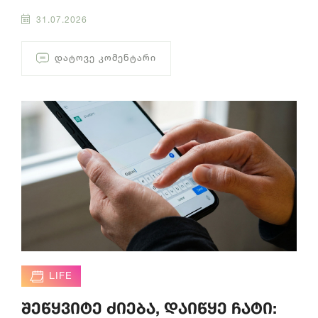
31.07.2026
ᲓᲐᲢᲝᲕᲔ ᲙᲝᲛᲔᲜᲢᲐᲠᲘ
LIFE
შეწყვიტე ძიება, დაიწყე ჩატი: