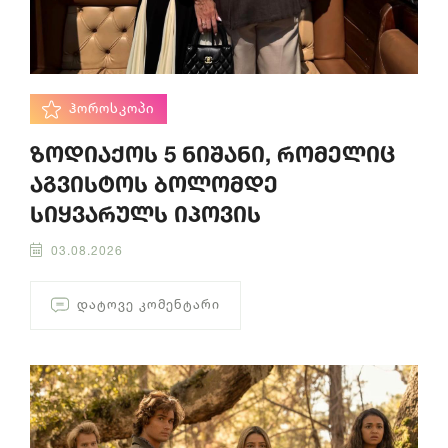
ᲰᲝᲠᲝᲡᲙᲝᲞᲘ
ზოდიაქოს 5 ნიშანი, რომელიც
აგვისტოს ბოლომდე
სიყვარულს იპოვის
03.08.2026
ᲓᲐᲢᲝᲕᲔ ᲙᲝᲛᲔᲜᲢᲐᲠᲘ