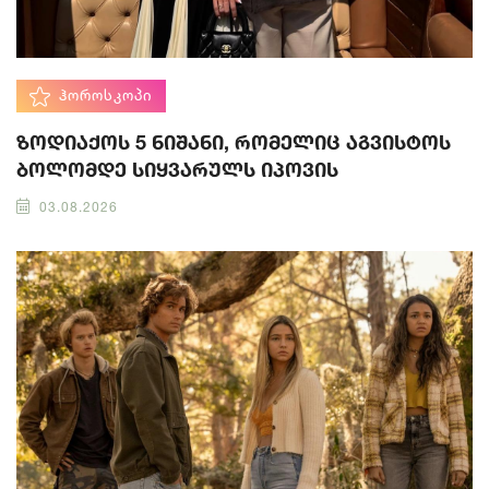
ᲰᲝᲠᲝᲡᲙᲝᲞᲘ
ზოდიაქოს 5 ნიშანი, რომელიც აგვისტოს
ბოლომდე სიყვარულს იპოვის
03.08.2026