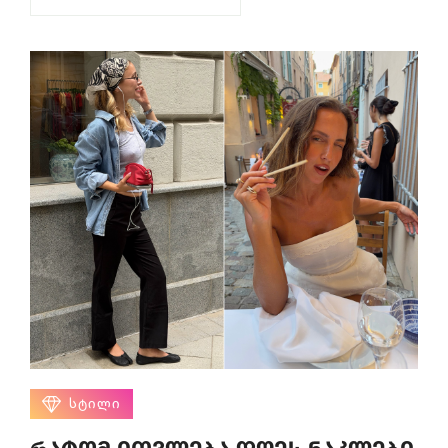
ᲡᲢᲘᲚᲘ