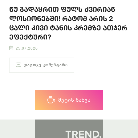
ნუ გადაყრით ფულს ძვირიან
ლოსიონებში! რატომ არის 2
ცალი კივი ტანის კრემზე ათჯერ
ეფექტური?
25.07.2026
ᲓᲐᲢᲝᲕᲔ ᲙᲝᲛᲔᲜᲢᲐᲠᲘ
ᲛᲔᲢᲘᲡ ᲜᲐᲮᲕᲐ