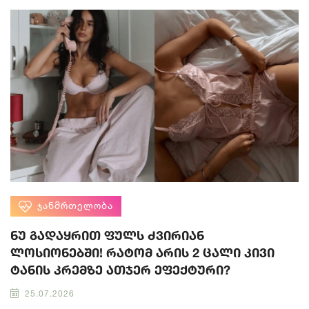
ᲯᲐᲜᲛᲠᲗᲔᲚᲝᲑᲐ
ნუ გადაყრით ფულს ძვირიან
ლოსიონებში! რატომ არის 2 ცალი კივი
ტანის კრემზე ათჯერ ეფექტური?
25.07.2026