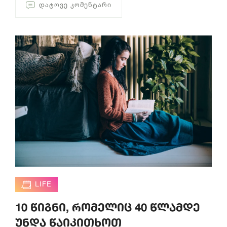
ᲓᲐᲢᲝᲕᲔ ᲙᲝᲛᲔᲜᲢᲐᲠᲘ
LIFE
10 წიგნი, რომელიც 40 წლამდე
უნდა წაიკითხოთ