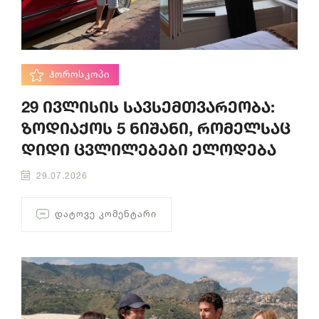
ᲰᲝᲠᲝᲡᲙᲝᲞᲘ
29 ივლისის სავსემთვარეობა:
ზოდიაქოს 5 ნიშანი, რომელსაც
დიდი ცვლილებები ელოდება
29.07.2026
ᲓᲐᲢᲝᲕᲔ ᲙᲝᲛᲔᲜᲢᲐᲠᲘ