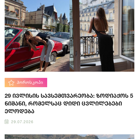
ᲰᲝᲠᲝᲡᲙᲝᲞᲘ
29 ივლისის სავსემთვარეობა: ზოდიაქოს 5
ნიშანი, რომელსაც დიდი ცვლილებები
ელოდება
29.07.2026