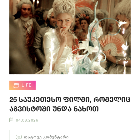
LIFE
25 საუკეთესო ფილმი, რომელიც
აგვისტოში უნდა ნახოთ
04.08.2026
ᲓᲐᲢᲝᲕᲔ ᲙᲝᲛᲔᲜᲢᲐᲠᲘ