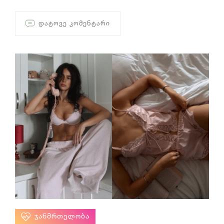
ᲓᲐᲢᲝᲕᲔ ᲙᲝᲛᲔᲜᲢᲐᲠᲘ
ᲯᲐᲜᲛᲠᲗᲔᲚᲝᲑᲐ