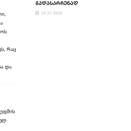
გადასარჩენად
ლი,
22.07.2026
და
მოს
ს, რაც
სა და
თეფშის
თულ