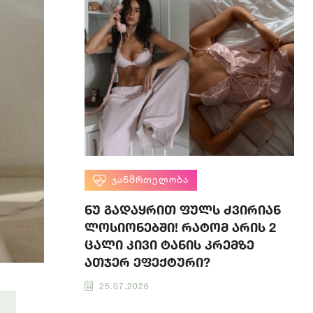
ᲯᲐᲜᲛᲠᲗᲔᲚᲝᲑᲐ
ნუ გადაყრით ფულს ძვირიან
ლოსიონებში! რატომ არის 2
ცალი კივი ტანის კრემზე
ათჯერ ეფექტური?
25.07.2026