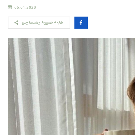
05.01.2026
ᲒᲐᲣᲖᲘᲐᲠᲔ ᲛᲔᲒᲝᲑᲠᲔᲑᲡ