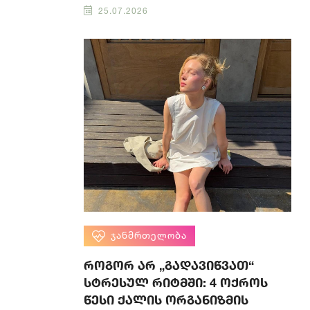
25.07.2026
ᲯᲐᲜᲛᲠᲗᲔᲚᲝᲑᲐ
როგორ არ „გადავიწვათ“
სტრესულ რიტმში: 4 ოქროს
წესი ქალის ორგანიზმის