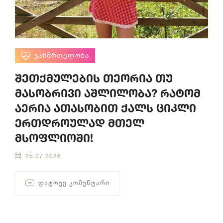
ᲯᲐᲜᲛᲠᲗᲔᲚᲝᲑᲐ
შეთქმულების თეორია თუ
მასობრივი აშლილობა? რატომ
აერია ათასობით ქალს ციკლი
ერთდროულად მთელ
მსოფლიოში!
25.07.2026
ᲓᲐᲢᲝᲕᲔ ᲙᲝᲛᲔᲜᲢᲐᲠᲘ