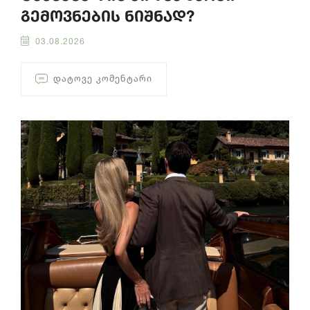
გემოვნების ნიშნად?
03.08.2026
ᲓᲐᲢᲝᲕᲔ ᲙᲝᲛᲔᲜᲢᲐᲠᲘ