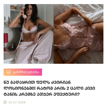
ᲯᲐᲜᲛᲠᲗᲔᲚᲝᲑᲐ
ნუ გადაყრით ფულს ძვირიან
ლოსიონებში! რატომ არის 2 ცალი კივი
ტანის კრემზე ათჯერ ეფექტური?
25.07.2026