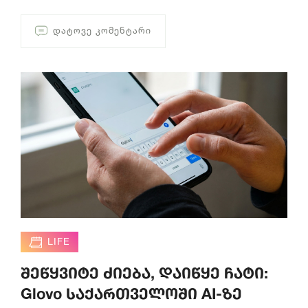
ᲓᲐᲢᲝᲕᲔ ᲙᲝᲛᲔᲜᲢᲐᲠᲘ
LIFE
შეწყვიტე ძიება, დაიწყე ჩატი:
Glovo საქართველოში AI-ზე