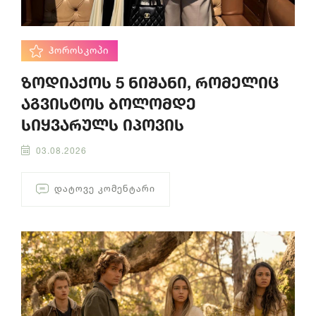
ᲰᲝᲠᲝᲡᲙᲝᲞᲘ
ზოდიაქოს 5 ნიშანი, რომელიც
აგვისტოს ბოლომდე
სიყვარულს იპოვის
03.08.2026
ᲓᲐᲢᲝᲕᲔ ᲙᲝᲛᲔᲜᲢᲐᲠᲘ