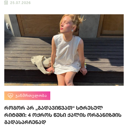
25.07.2026
ᲯᲐᲜᲛᲠᲗᲔᲚᲝᲑᲐ
როგორ არ „გადავიწვათ“ სტრესულ
რიტმში: 4 ოქროს წესი ქალის ორგანიზმის
გადასარჩენად