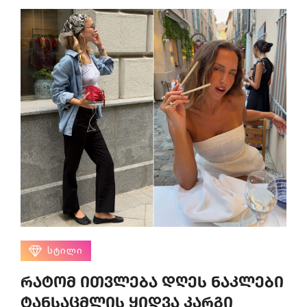
ᲡᲢᲘᲚᲘ
რატომ ითვლება დღეს ნაკლები
ტანსაცმლის ყიდვა კარგი