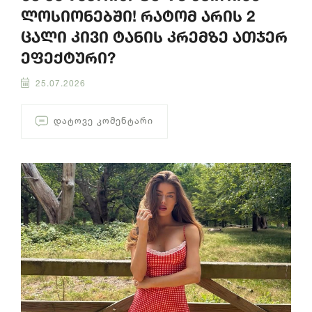
ლოსიონებში! რატომ არის 2
ცალი კივი ტანის კრემზე ათჯერ
ეფექტური?
25.07.2026
ᲓᲐᲢᲝᲕᲔ ᲙᲝᲛᲔᲜᲢᲐᲠᲘ