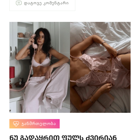
ᲓᲐᲢᲝᲕᲔ ᲙᲝᲛᲔᲜᲢᲐᲠᲘ
ᲯᲐᲜᲛᲠᲗᲔᲚᲝᲑᲐ
ნუ გადაყრით ფულს ძვირიან