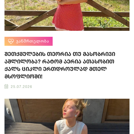
ᲯᲐᲜᲛᲠᲗᲔᲚᲝᲑᲐ
შეთქმულების თეორია თუ მასობრივი
აშლილობა? რატომ აერია ათასობით
ქალს ციკლი ერთდროულად მთელ
მსოფლიოში!
25.07.2026