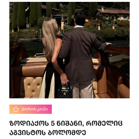
ᲰᲝᲠᲝᲡᲙᲝᲞᲘ
ზოდიაქოს 5 ნიშანი, რომელიც
აგვისტოს ბოლომდე