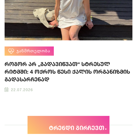
ᲯᲐᲜᲛᲠᲗᲔᲚᲝᲑᲐ
როგორ არ „გადავიწვათ“ სტრესულ
რიტმში: 4 ოქროს წესი ქალის ორგანიზმის
გადასარჩენად
22.07.2026
ტრენდი გირჩევთ