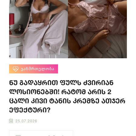
ᲯᲐᲜᲛᲠᲗᲔᲚᲝᲑᲐ
ნუ გადაყრით ფულს ძვირიან
ლოსიონებში! რატომ არის 2
ცალი კივი ტანის კრემზე ათჯერ
ეფექტური?
25.07.2026