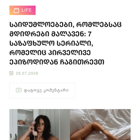
LIFE
საიდუმლოებები, რომლებსაც
მდიდრები მალავენ: 7
საზაფხულო სერიალი,
რომელიც პირველივე
ეპიზოდიდან ჩაგითრევთ
26.07.2026
ᲓᲐᲢᲝᲕᲔ ᲙᲝᲛᲔᲜᲢᲐᲠᲘ