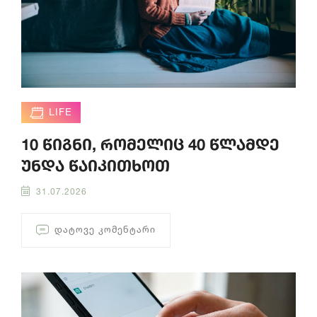
LIFE
10 წიგნი, რომელიც 40 წლამდე
უნდა წაიკითხოთ
31.07.2026
ᲓᲐᲢᲝᲕᲔ ᲙᲝᲛᲔᲜᲢᲐᲠᲘ