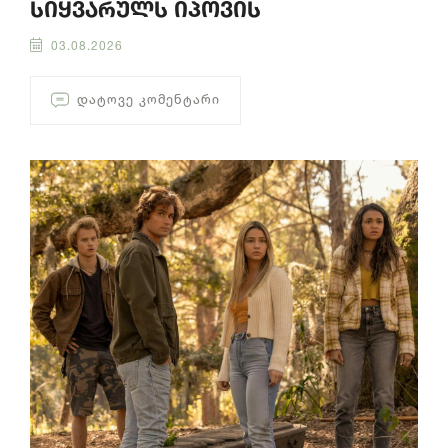
სიყვარულს იპოვის
03.08.2026
ᲓᲐᲢᲝᲕᲔ ᲙᲝᲛᲔᲜᲢᲐᲠᲘ