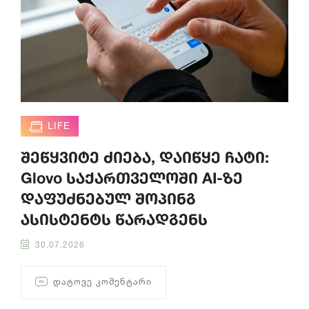
LIFE
შეწყვიტე ძიება, დაიწყე ჩატი:
Glovo საქართველოში AI-ზე
დაფუძნებულ შოპინგ
ასისტენტს წარადგენს
30.07.2026
ᲓᲐᲢᲝᲕᲔ ᲙᲝᲛᲔᲜᲢᲐᲠᲘ