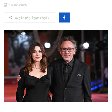
13.02.2025
ᲒᲐᲣᲖᲘᲐᲠᲔ ᲛᲔᲒᲝᲑᲠᲔᲑᲡ