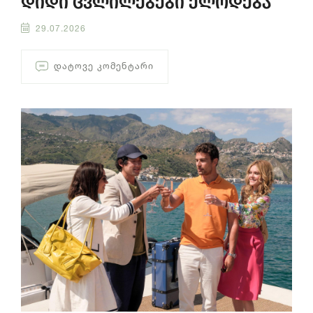
დიდი ცვლილებები ელოდება
29.07.2026
ᲓᲐᲢᲝᲕᲔ ᲙᲝᲛᲔᲜᲢᲐᲠᲘ