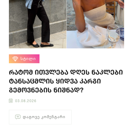
ᲡᲢᲘᲚᲘ
რატომ ითვლება დღეს ნაკლები
ტანსაცმლის ყიდვა კარგი
გემოვნების ნიშნად?
03.08.2026
ᲓᲐᲢᲝᲕᲔ ᲙᲝᲛᲔᲜᲢᲐᲠᲘ