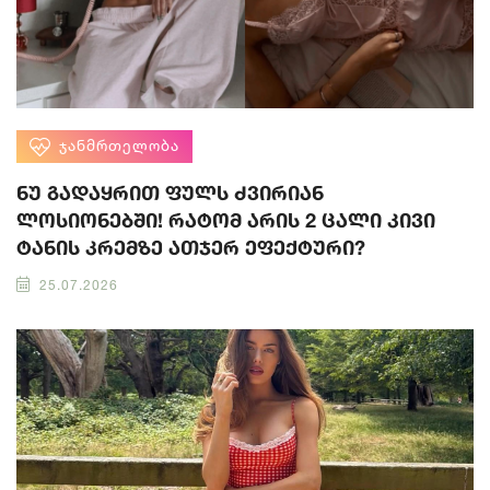
ᲯᲐᲜᲛᲠᲗᲔᲚᲝᲑᲐ
ნუ გადაყრით ფულს ძვირიან
ლოსიონებში! რატომ არის 2 ცალი კივი
ტანის კრემზე ათჯერ ეფექტური?
25.07.2026