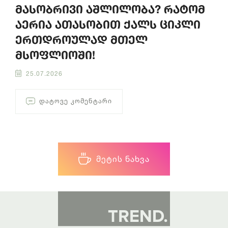
მასობრივი აშლილობა? რატომ
აერია ათასობით ქალს ციკლი
ერთდროულად მთელ
მსოფლიოში!
25.07.2026
ᲓᲐᲢᲝᲕᲔ ᲙᲝᲛᲔᲜᲢᲐᲠᲘ
ᲛᲔᲢᲘᲡ ᲜᲐᲮᲕᲐ