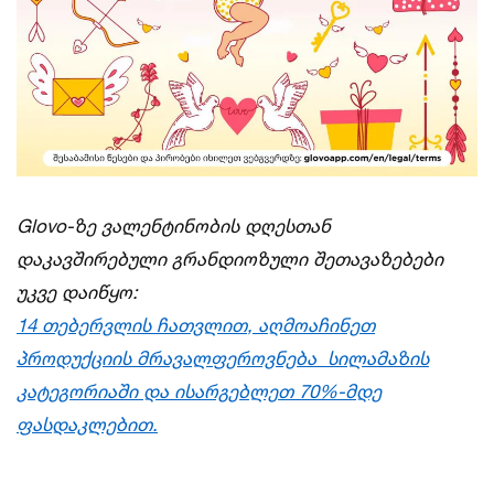
Glovo-
ზე
ვალენტინობის
დღესთან
დაკავშირებული
გრანდიოზული
შეთავაზებები
უკვე
დაიწყო
:
14
თებერვლის
ჩათვლით
,
აღმოაჩინე
თ
პროდუქციის
მრავალფეროვნება
სილამაზის
კატეგორიაში
და
ისარგებლე
თ
70%-
მდე
ფასდაკლებით
.