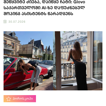
შეწყვიტე ძიება, დაიწყე ჩატი: Glovo
საქართველოში AI-ზე დაფუძნებულ
შოპინგ ასისტენტს წარადგენს
30.07.2026
ᲰᲝᲠᲝᲡᲙᲝᲞᲘ