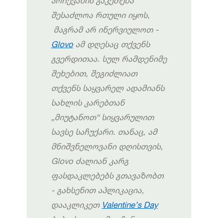
არჩევანის
გაკეთება
შესაძლოა
რთული
იყო
ს,
მაგრამ
არ
ინერვიულოთ
-
Glovo
ამ
დღესაც
თქვენს
გვერდითაა
.
სულ
რამდენიმე
შეხებით
,
შეგიძლიათ
თქვენს
საყვარელ
ადამიანს
სახლის
კარებთან
„
მიუტანოთ
“
სიყვარულით
სავსე
საჩუქარი
.
თანაც
,
ამ
მნიშვნელოვანი
დღისთვის
,
Glovo
ძალიან
კარგ
ფასდაკლებებს
გთავაზობთ
-
გახსენით
აპლიკაცია
,
დააკლიკეთ
Valentine’s Day