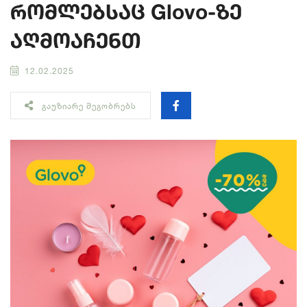
რომლებსაც Glovo-ზე
აღმოაჩენთ
12.02.2025
ᲒᲐᲣᲖᲘᲐᲠᲔ ᲛᲔᲒᲝᲑᲠᲔᲑᲡ