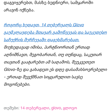
დაგვიჯერებთ, მასზე ბედნიერი, სამყაროში
არავინ იქნება.
როგორც
ხედავთ
, 14
თებერვალს
Glovo
გაუმკლავდება
მთავარ
გამოწვევას
და
საუკეთესო
საჩუქრის
შერჩევაში
დაგეხმარებათ
.
მიუხედავად
იმისა
,
პარტნიორთან
ერთად
აღ
ნ
იშნავთ
,
მეგობართან
,
თუ
თუნდაც
,
საკუთარ
თავთან
გაატარებთ
ამ
საღამოს
,
შეუკვეთეთ
Glovo-
ზე
და
გახადეთ
ეს
დღე
დასამახსოვრებელი
-
ერთად
შევქმნათ
სიყვარულით
სავსე
მოგონებები
.
თემები:
14 თებერვალი
,
glovo
,
გლოვო