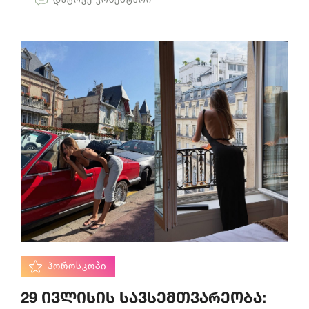
ᲰᲝᲠᲝᲡᲙᲝᲞᲘ
29 ივლისის სავსემთვარეობა: