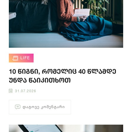
LIFE
10 წიგნი, რომელიც 40 წლამდე
უნდა წაიკითხოთ
31.07.2026
ᲓᲐᲢᲝᲕᲔ ᲙᲝᲛᲔᲜᲢᲐᲠᲘ