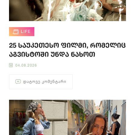
LIFE
25 საუკეთესო ფილმი, რომელიც
აგვისტოში უნდა ნახოთ
04.08.2026
ᲓᲐᲢᲝᲕᲔ ᲙᲝᲛᲔᲜᲢᲐᲠᲘ