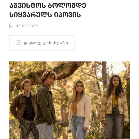
აგვისტოს ბოლომდე
სიყვარულს იპოვის
03.08.2026
ᲓᲐᲢᲝᲕᲔ ᲙᲝᲛᲔᲜᲢᲐᲠᲘ