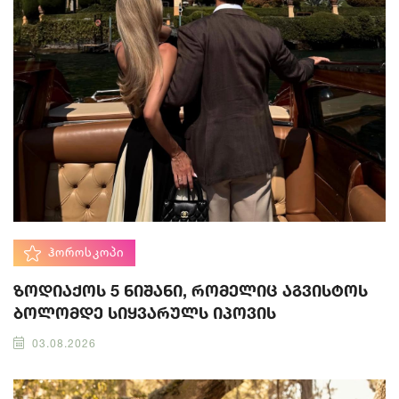
ᲰᲝᲠᲝᲡᲙᲝᲞᲘ
ზოდიაქოს 5 ნიშანი, რომელიც აგვისტოს
ბოლომდე სიყვარულს იპოვის
03.08.2026