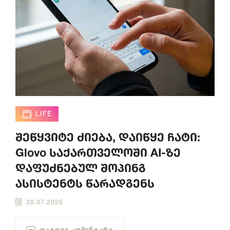
LIFE
შეწყვიტე ძიება, დაიწყე ჩატი:
Glovo საქართველოში AI-ზე
დაფუძნებულ შოპინგ
ასისტენტს წარადგენს
30.07.2026
ᲓᲐᲢᲝᲕᲔ ᲙᲝᲛᲔᲜᲢᲐᲠᲘ