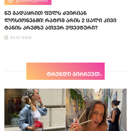
ᲯᲐᲜᲛᲠᲗᲔᲚᲝᲑᲐ
ნუ გადაყრით ფულს ძვირიან
ლოსიონებში! რატომ არის 2 ცალი კივი
ტანის კრემზე ათჯერ ეფექტური?
25.07.2026
ტრენდი გირჩევთ