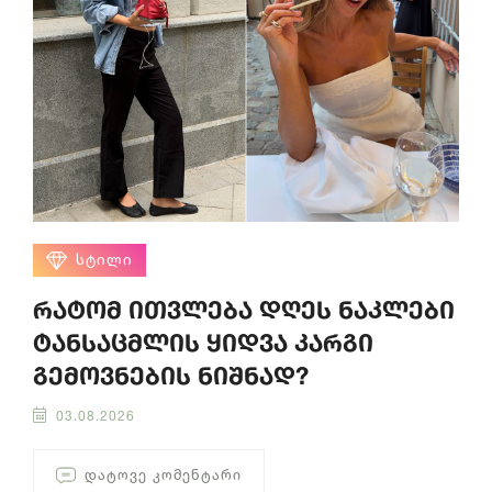
ᲡᲢᲘᲚᲘ
რატომ ითვლება დღეს ნაკლები
ტანსაცმლის ყიდვა კარგი
გემოვნების ნიშნად?
03.08.2026
ᲓᲐᲢᲝᲕᲔ ᲙᲝᲛᲔᲜᲢᲐᲠᲘ