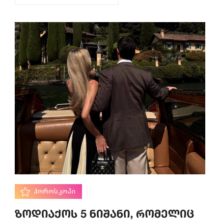
ᲰᲝᲠᲝᲡᲙᲝᲞᲘ
ზოდიაქოს 5 ნიშანი, რომელიც