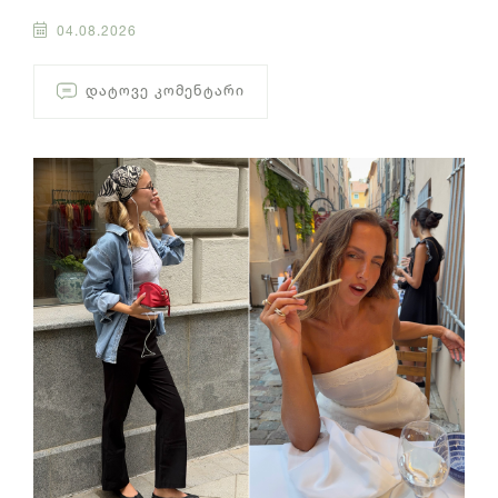
04.08.2026
ᲓᲐᲢᲝᲕᲔ ᲙᲝᲛᲔᲜᲢᲐᲠᲘ