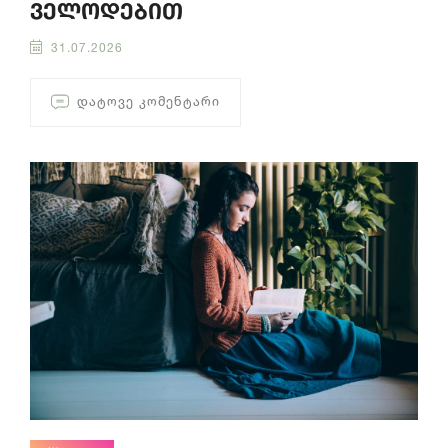
ველოდებით
31.07.2026
ᲓᲐᲢᲝᲕᲔ ᲙᲝᲛᲔᲜᲢᲐᲠᲘ