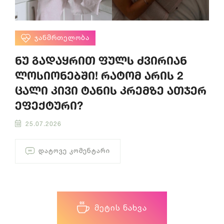
ᲯᲐᲜᲛᲠᲗᲔᲚᲝᲑᲐ
ნუ გადაყრით ფულს ძვირიან
ლოსიონებში! რატომ არის 2
ცალი კივი ტანის კრემზე ათჯერ
ეფექტური?
25.07.2026
ᲓᲐᲢᲝᲕᲔ ᲙᲝᲛᲔᲜᲢᲐᲠᲘ
ᲛᲔᲢᲘᲡ ᲜᲐᲮᲕᲐ