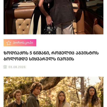
ᲰᲝᲠᲝᲡᲙᲝᲞᲘ
ზოდიაქოს 5 ნიშანი, რომელიც აგვისტოს
ბოლომდე სიყვარულს იპოვის
03.08.2026