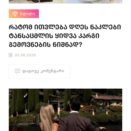
ᲡᲢᲘᲚᲘ
რატომ ითვლება დღეს ნაკლები
ტანსაცმლის ყიდვა კარგი
გემოვნების ნიშნად?
03.08.2026
ᲓᲐᲢᲝᲕᲔ ᲙᲝᲛᲔᲜᲢᲐᲠᲘ