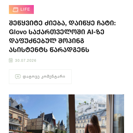
LIFE
შეწყვიტე ძიება, დაიწყე ჩატი:
Glovo საქართველოში AI-ზე
დაფუძნებულ შოპინგ
ასისტენტს წარადგენს
30.07.2026
ᲓᲐᲢᲝᲕᲔ ᲙᲝᲛᲔᲜᲢᲐᲠᲘ