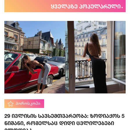
ყველაზე პოპულარული
ᲰᲝᲠᲝᲡᲙᲝᲞᲘ
29 ივლისის სავსემთვარეობა: ზოდიაქოს 5
ნიშანი, რომელსაც დიდი ცვლილებები