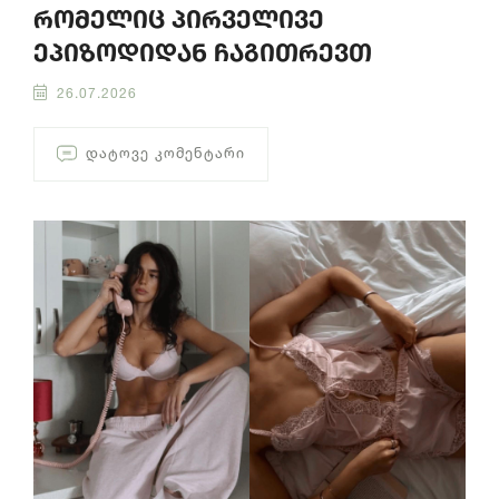
რომელიც პირველივე
ეპიზოდიდან ჩაგითრევთ
26.07.2026
ᲓᲐᲢᲝᲕᲔ ᲙᲝᲛᲔᲜᲢᲐᲠᲘ