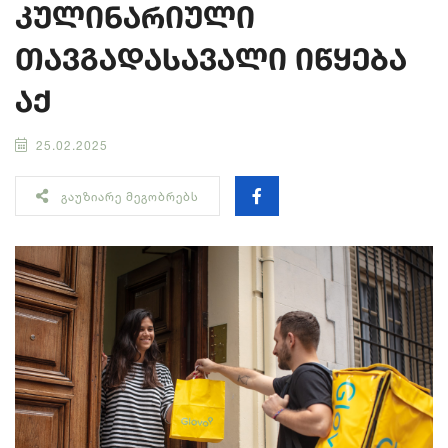
კულინარიული
თავგადასავალი იწყება
აქ
25.02.2025
ᲒᲐᲣᲖᲘᲐᲠᲔ ᲛᲔᲒᲝᲑᲠᲔᲑᲡ