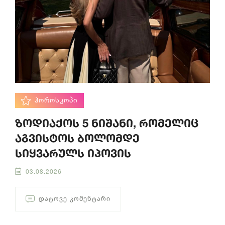
ᲰᲝᲠᲝᲡᲙᲝᲞᲘ
ზოდიაქოს 5 ნიშანი, რომელიც
აგვისტოს ბოლომდე
სიყვარულს იპოვის
03.08.2026
ᲓᲐᲢᲝᲕᲔ ᲙᲝᲛᲔᲜᲢᲐᲠᲘ