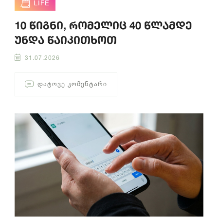
LIFE
10 წიგნი, რომელიც 40 წლამდე
უნდა წაიკითხოთ
31.07.2026
ᲓᲐᲢᲝᲕᲔ ᲙᲝᲛᲔᲜᲢᲐᲠᲘ