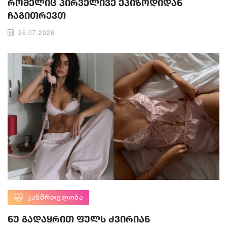
რომელიც პირველივე ეპიზოდიდან
ჩაგითრევთ
26.07.2026
ᲯᲐᲜᲛᲠᲗᲔᲚᲝᲑᲐ
ნუ გადაყრით ფულს ძვირიან