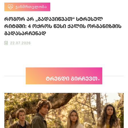
ᲯᲐᲜᲛᲠᲗᲔᲚᲝᲑᲐ
როგორ არ „გადავიწვათ“ სტრესულ
რიტმში: 4 ოქროს წესი ქალის ორგანიზმის
გადასარჩენად
22.07.2026
ტრენდი გირჩევთ