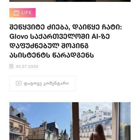
LIFE
შეწყვიტე ძიება, დაიწყე ჩატი:
Glovo საქართველოში AI-ზე
დაფუძნებულ შოპინგ
ასისტენტს წარადგენს
30.07.2026
ᲓᲐᲢᲝᲕᲔ ᲙᲝᲛᲔᲜᲢᲐᲠᲘ