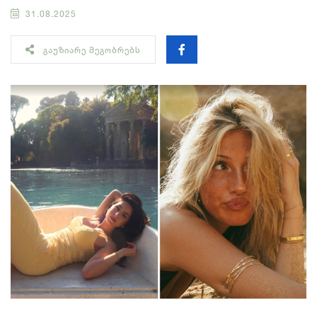
31.08.2025
ᲒᲐᲣᲖᲘᲐᲠᲔ ᲛᲔᲒᲝᲑᲠᲔᲑᲡ