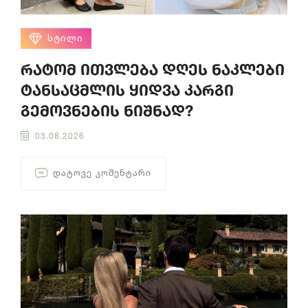
ᲡᲢᲘᲚᲘ
რატომ ითვლება დღეს ნაკლები
ტანსაცმლის ყიდვა კარგი
გემოვნების ნიშნად?
03.08.2026
ᲓᲐᲢᲝᲕᲔ ᲙᲝᲛᲔᲜᲢᲐᲠᲘ