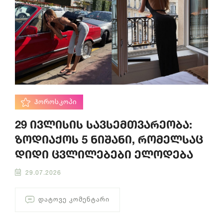
ᲰᲝᲠᲝᲡᲙᲝᲞᲘ
29 ივლისის სავსემთვარეობა:
ზოდიაქოს 5 ნიშანი, რომელსაც
დიდი ცვლილებები ელოდება
29.07.2026
ᲓᲐᲢᲝᲕᲔ ᲙᲝᲛᲔᲜᲢᲐᲠᲘ