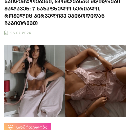
საიდუმლოებები, რომლებსაც მდიდრები
მალავენ: 7 საზაფხულო სერიალი,
რომელიც პირველივე ეპიზოდიდან
ჩაგითრევთ
26.07.2026
ᲯᲐᲜᲛᲠᲗᲔᲚᲝᲑᲐ