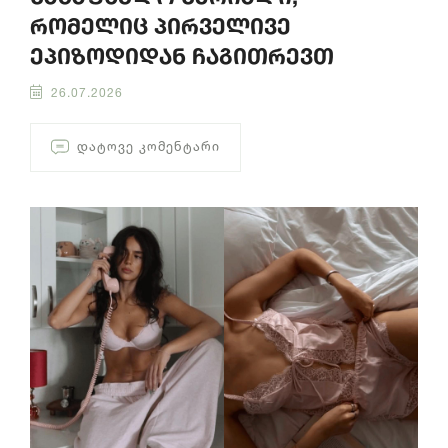
რომელიც პირველივე
ეპიზოდიდან ჩაგითრევთ
26.07.2026
ᲓᲐᲢᲝᲕᲔ ᲙᲝᲛᲔᲜᲢᲐᲠᲘ