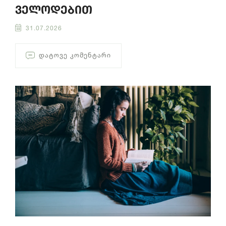
ველოდებით
31.07.2026
ᲓᲐᲢᲝᲕᲔ ᲙᲝᲛᲔᲜᲢᲐᲠᲘ