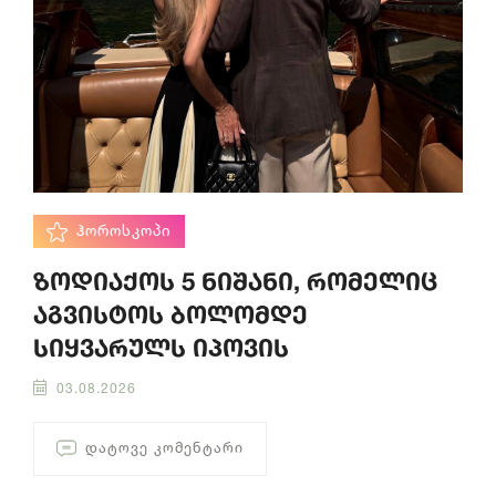
ᲰᲝᲠᲝᲡᲙᲝᲞᲘ
ზოდიაქოს 5 ნიშანი, რომელიც
აგვისტოს ბოლომდე
სიყვარულს იპოვის
03.08.2026
ᲓᲐᲢᲝᲕᲔ ᲙᲝᲛᲔᲜᲢᲐᲠᲘ