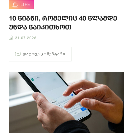
LIFE
10 წიგნი, რომელიც 40 წლამდე
უნდა წაიკითხოთ
31.07.2026
ᲓᲐᲢᲝᲕᲔ ᲙᲝᲛᲔᲜᲢᲐᲠᲘ