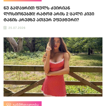
ნუ გადაყრით ფულს ძვირიან
ლოსიონებში! რატომ არის 2 ცალი კივი
ტანის კრემზე ათჯერ ეფექტური?
25.07.2026
ᲯᲐᲜᲛᲠᲗᲔᲚᲝᲑᲐ