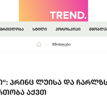
კითხოთ
 ბოლომდე სიყვარულს იპოვის
აც მოუთმენლად ველოდებით
კითხოთ
 ბოლომდე სიყვარულს იპოვის
ნმრთელობა
სტილი
ჰოროსკოპი
მშობლე
Მშობლები
სი“: პრინც ლუისა და ჩარლზ
რთობა აქვთ