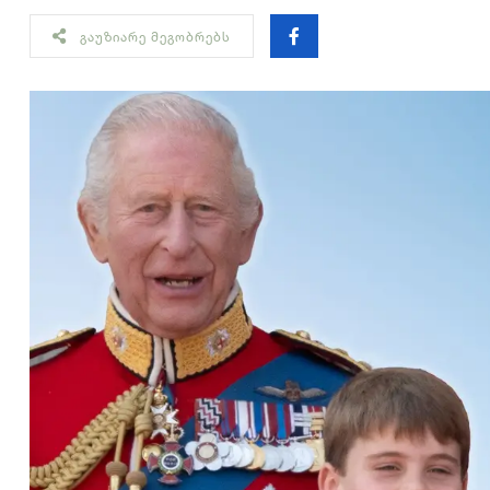
ᲒᲐᲣᲖᲘᲐᲠᲔ ᲛᲔᲒᲝᲑᲠᲔᲑᲡ