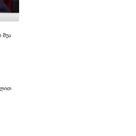
 შუა
ულით