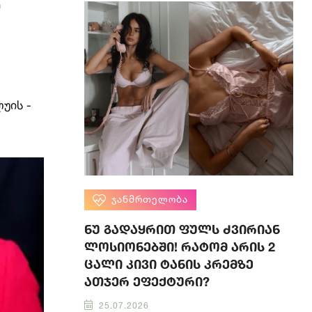
ე
უის -
ᲯᲐᲜᲛᲠᲗᲔᲚᲝᲑᲐ
ნუ გადაყრით ფულს ძვირიან
ლოსიონებში! რატომ არის 2
ცალი კივი ტანის კრემზე
ათჯერ ეფექტური?
25.07.2026