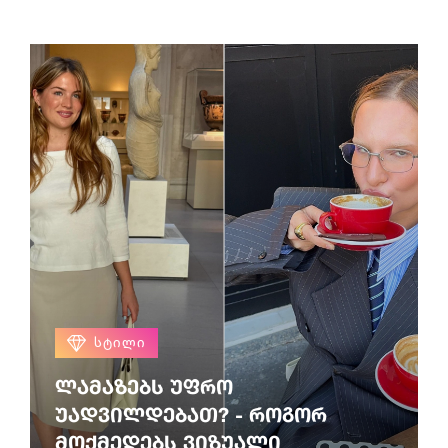
ᲡᲢᲘᲚᲘ
ლამაზებს უფრო
უადვილდებათ? - როგორ
მოქმედებს ვიზუალი