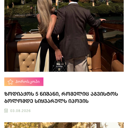
ᲰᲝᲠᲝᲡᲙᲝᲞᲘ
ზოდიაქოს 5 ნიშანი, რომელიც აგვისტოს
ბოლომდე სიყვარულს იპოვის
03.08.2026