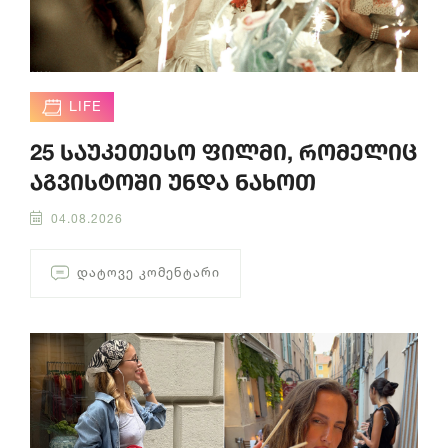
LIFE
25 საუკეთესო ფილმი, რომელიც
აგვისტოში უნდა ნახოთ
04.08.2026
ᲓᲐᲢᲝᲕᲔ ᲙᲝᲛᲔᲜᲢᲐᲠᲘ