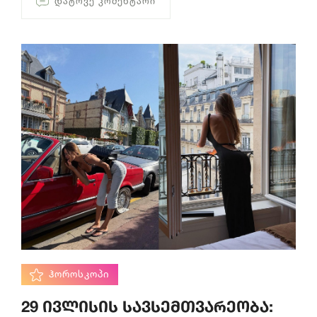
ᲓᲐᲢᲝᲕᲔ ᲙᲝᲛᲔᲜᲢᲐᲠᲘ
ᲰᲝᲠᲝᲡᲙᲝᲞᲘ
29 ივლისის სავსემთვარეობა: