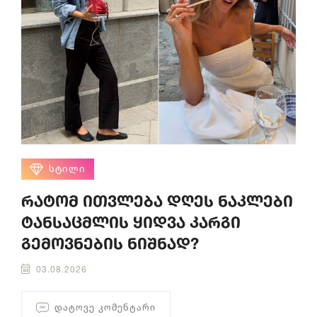
ᲡᲢᲘᲚᲘ
რატომ ითვლება დღეს ნაკლები
ტანსაცმლის ყიდვა კარგი
გემოვნების ნიშნად?
03.08.2026
ᲓᲐᲢᲝᲕᲔ ᲙᲝᲛᲔᲜᲢᲐᲠᲘ