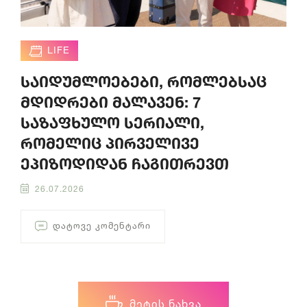
LIFE
საიდუმლოებები, რომლებსაც
მდიდრები მალავენ: 7
საზაფხულო სერიალი,
რომელიც პირველივე
ეპიზოდიდან ჩაგითრევთ
26.07.2026
ᲓᲐᲢᲝᲕᲔ ᲙᲝᲛᲔᲜᲢᲐᲠᲘ
ᲛᲔᲢᲘᲡ ᲜᲐᲮᲕᲐ