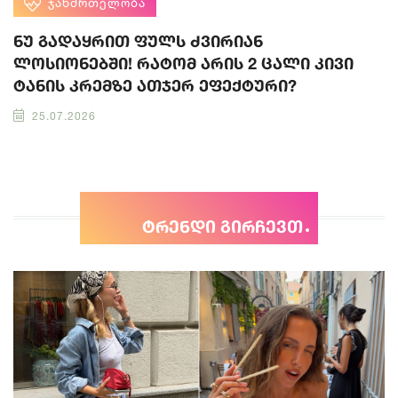
ᲯᲐᲜᲛᲠᲗᲔᲚᲝᲑᲐ
ნუ გადაყრით ფულს ძვირიან
ლოსიონებში! რატომ არის 2 ცალი კივი
ტანის კრემზე ათჯერ ეფექტური?
25.07.2026
ტრენდი გირჩევთ