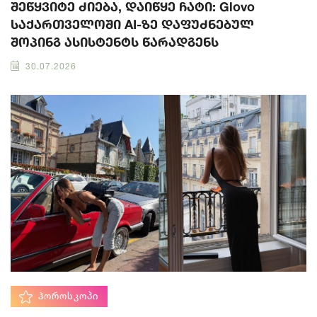
შეწყვიტე ძიება, დაიწყე ჩატი: Glovo
საქართველოში AI-ზე დაფუძნებულ
შოპინგ ასისტენტს წარადგენს
30.07.2026
ᲰᲝᲠᲝᲡᲙᲝᲞᲘ