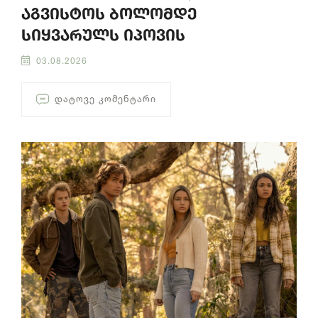
აგვისტოს ბოლომდე
სიყვარულს იპოვის
03.08.2026
ᲓᲐᲢᲝᲕᲔ ᲙᲝᲛᲔᲜᲢᲐᲠᲘ