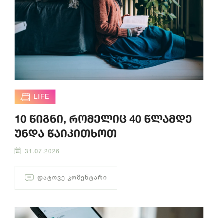
LIFE
10 წიგნი, რომელიც 40 წლამდე
უნდა წაიკითხოთ
31.07.2026
ᲓᲐᲢᲝᲕᲔ ᲙᲝᲛᲔᲜᲢᲐᲠᲘ