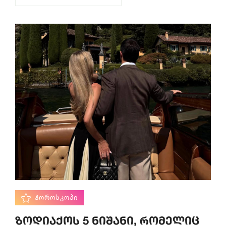
ᲰᲝᲠᲝᲡᲙᲝᲞᲘ
ზოდიაქოს 5 ნიშანი, რომელიც