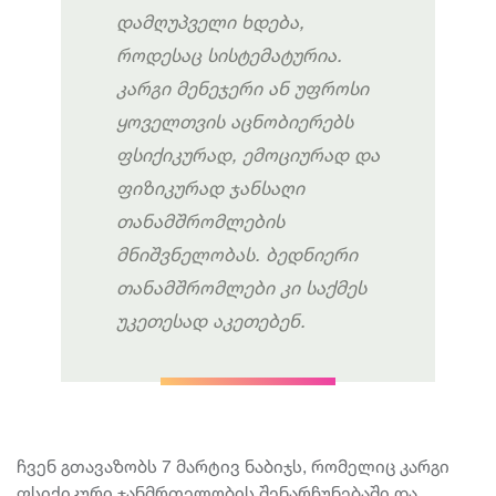
დამღუპველი
ხდება
,
როდესაც
სისტემატურია
.
კარგი
მენეჯერი
ან
უფროსი
ყოველთვის
აცნობიერებს
ფსიქიკურად
,
ემოციურად
და
ფიზიკურად
ჯანსაღი
თანამშრომლების
მნიშვნელობას
.
ბედნიერი
თანამშრომლები
კი
საქმეს
უკეთესად
აკეთებენ
.
ჩვენ გთავაზობს 7 მარტივ ნაბიჯს, რომელიც კარგი
ფსიქიკური ჯანმრთელობის შენარჩუნებაში და