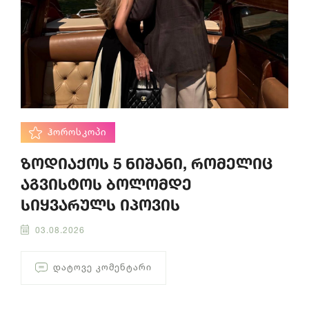
ᲰᲝᲠᲝᲡᲙᲝᲞᲘ
ზოდიაქოს 5 ნიშანი, რომელიც
აგვისტოს ბოლომდე
სიყვარულს იპოვის
03.08.2026
ᲓᲐᲢᲝᲕᲔ ᲙᲝᲛᲔᲜᲢᲐᲠᲘ