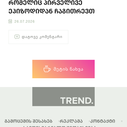
რომელიც პირველივე
ეპიზოდიდან ჩაგითრევთ
26.07.2026
ᲓᲐᲢᲝᲕᲔ ᲙᲝᲛᲔᲜᲢᲐᲠᲘ
ᲛᲔᲢᲘᲡ ᲜᲐᲮᲕᲐ
Გამოცემის Შესახებ
Რეკლამა
Კონტაქტი