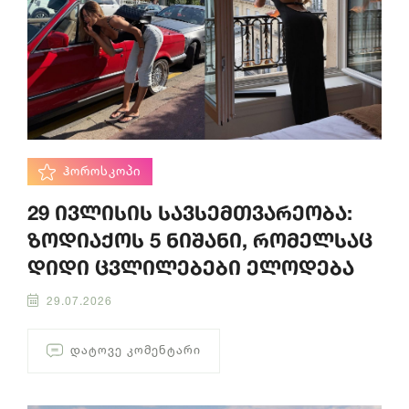
ᲰᲝᲠᲝᲡᲙᲝᲞᲘ
29 ივლისის სავსემთვარეობა:
ზოდიაქოს 5 ნიშანი, რომელსაც
დიდი ცვლილებები ელოდება
29.07.2026
ᲓᲐᲢᲝᲕᲔ ᲙᲝᲛᲔᲜᲢᲐᲠᲘ