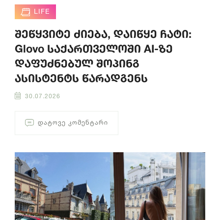
LIFE
შეწყვიტე ძიება, დაიწყე ჩატი:
Glovo საქართველოში AI-ზე
დაფუძნებულ შოპინგ
ასისტენტს წარადგენს
30.07.2026
ᲓᲐᲢᲝᲕᲔ ᲙᲝᲛᲔᲜᲢᲐᲠᲘ