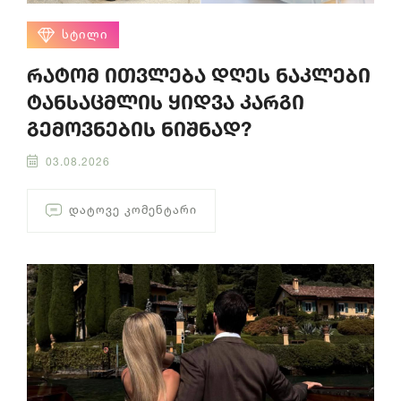
ᲡᲢᲘᲚᲘ
რატომ ითვლება დღეს ნაკლები
ტანსაცმლის ყიდვა კარგი
გემოვნების ნიშნად?
03.08.2026
ᲓᲐᲢᲝᲕᲔ ᲙᲝᲛᲔᲜᲢᲐᲠᲘ