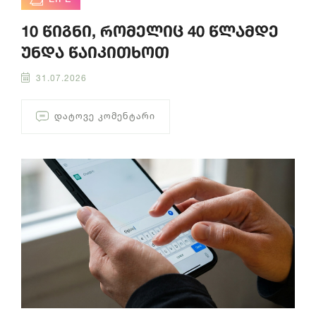
10 წიგნი, რომელიც 40 წლამდე
უნდა წაიკითხოთ
31.07.2026
ᲓᲐᲢᲝᲕᲔ ᲙᲝᲛᲔᲜᲢᲐᲠᲘ