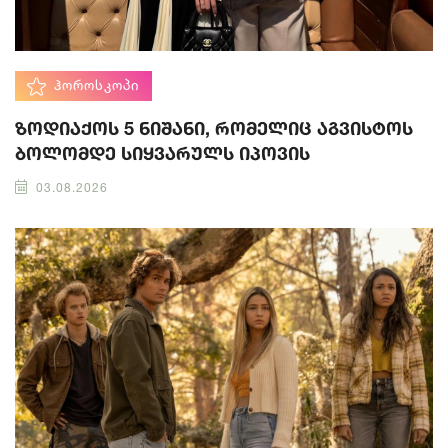
ᲰᲝᲠᲝᲡᲙᲝᲞᲘ
ზოდიაქოს 5 ნიშანი, რომელიც აგვისტოს
ბოლომდე სიყვარულს იპოვის
03.08.2026