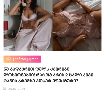
ᲯᲐᲜᲛᲠᲗᲔᲚᲝᲑᲐ
ნუ გადაყრით ფულს ძვირიან
ლოსიონებში! რატომ არის 2 ცალი კივი
ტანის კრემზე ათჯერ ეფექტური?
25.07.2026