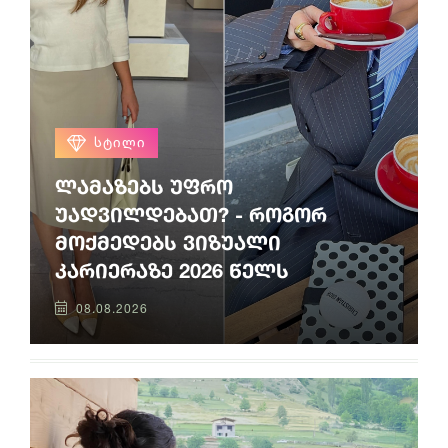
ᲡᲢᲘᲚᲘ
ლამაზებს უფრო
უადვილდებათ? - როგორ
მოქმედებს ვიზუალი
კარიერაზე 2026 წელს
08.08.2026