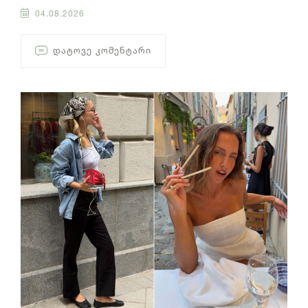
04.08.2026
ᲓᲐᲢᲝᲕᲔ ᲙᲝᲛᲔᲜᲢᲐᲠᲘ