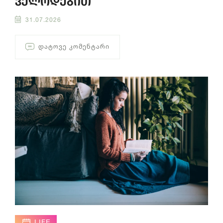
ველოდებით
31.07.2026
ᲓᲐᲢᲝᲕᲔ ᲙᲝᲛᲔᲜᲢᲐᲠᲘ
LIFE