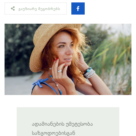
ᲒᲐᲣᲖᲘᲐᲠᲔ ᲛᲔᲒᲝᲑᲠᲔᲑᲡ
ადამიანების უმეტესობა
საზგოდოებისგან