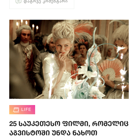
ᲓᲐᲢᲝᲕᲔ ᲙᲝᲛᲔᲜᲢᲐᲠᲘ
LIFE
25 საუკეთესო ფილმი, რომელიც
აგვისტოში უნდა ნახოთ