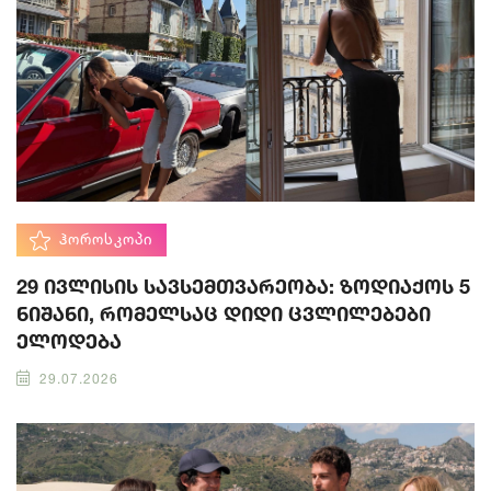
ᲰᲝᲠᲝᲡᲙᲝᲞᲘ
29 ივლისის სავსემთვარეობა: ზოდიაქოს 5
ნიშანი, რომელსაც დიდი ცვლილებები
ელოდება
29.07.2026