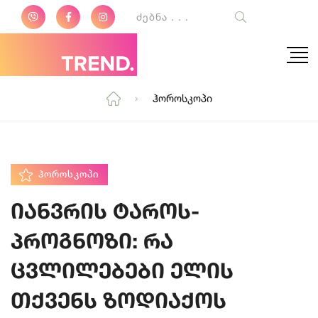
Ჰოროსკოპი
ᲰᲝᲠᲝᲡᲙᲝᲞᲘ
იანვრის ტაროს-
პროგნოზი: რა
ცვლილებები ელის
თქვენს ზოდიაქოს