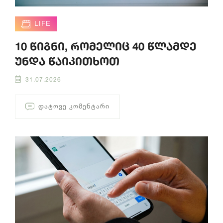
LIFE
10 წიგნი, რომელიც 40 წლამდე
უნდა წაიკითხოთ
31.07.2026
ᲓᲐᲢᲝᲕᲔ ᲙᲝᲛᲔᲜᲢᲐᲠᲘ