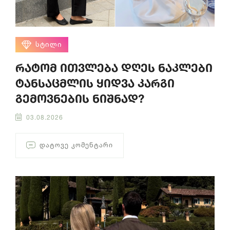
ᲡᲢᲘᲚᲘ
რატომ ითვლება დღეს ნაკლები
ტანსაცმლის ყიდვა კარგი
გემოვნების ნიშნად?
03.08.2026
ᲓᲐᲢᲝᲕᲔ ᲙᲝᲛᲔᲜᲢᲐᲠᲘ