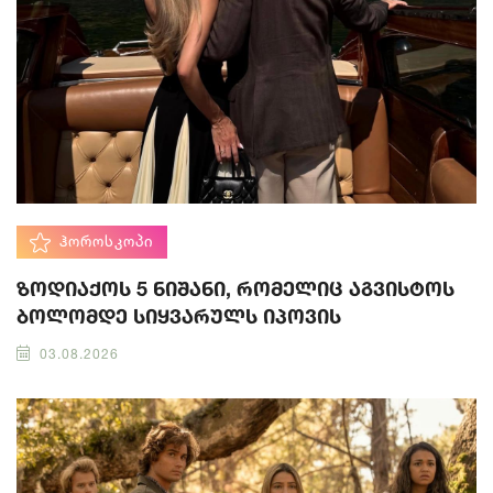
ᲰᲝᲠᲝᲡᲙᲝᲞᲘ
ზოდიაქოს 5 ნიშანი, რომელიც აგვისტოს
ბოლომდე სიყვარულს იპოვის
03.08.2026