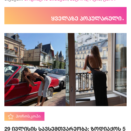
ყველაზე პოპულარული
ᲰᲝᲠᲝᲡᲙᲝᲞᲘ
29 ივლისის სავსემთვარეობა: ზოდიაქოს 5