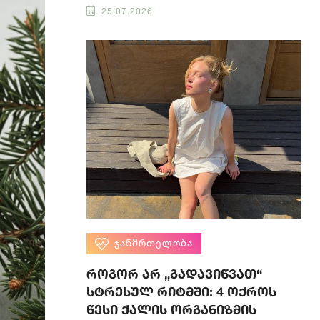
25.07.2026
ᲯᲐᲜᲛᲠᲗᲔᲚᲝᲑᲐ
როგორ არ „გადავიწვათ“
სტრესულ რიტმში: 4 ოქროს
წესი ქალის ორგანიზმის