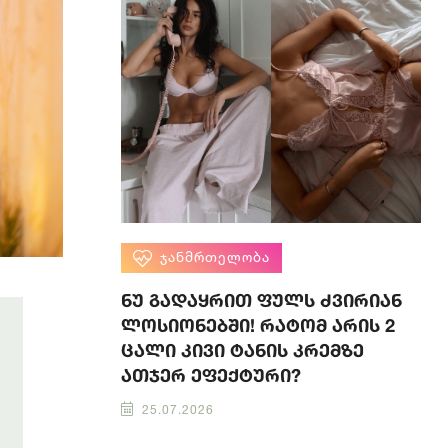
ᲯᲐᲜᲛᲠᲗᲔᲚᲝᲑᲐ
ნუ გადაყრით ფულს ძვირიან
ლოსიონებში! რატომ არის 2
ცალი კივი ტანის კრემზე
ათჯერ ეფექტური?
25.07.2026