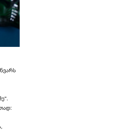
ანვარს
ე“.
ითად:
,