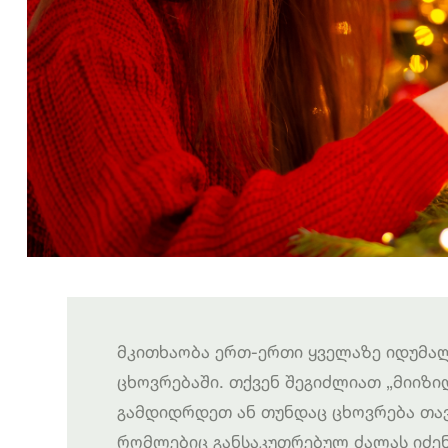
მკითხაობა ერთ-ერთი ყველაზე იდუმალ
ცხოვრებაში. თქვენ შეგიძლიათ „მიიზ
გამდიდრდეთ ან თუნდაც ცხოვრება თა
რომლებიც განსაკუთრებულ ძალას იძენე