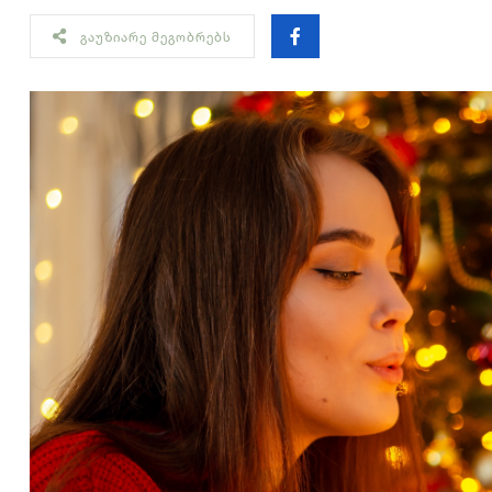
ᲒᲐᲣᲖᲘᲐᲠᲔ ᲛᲔᲒᲝᲑᲠᲔᲑᲡ