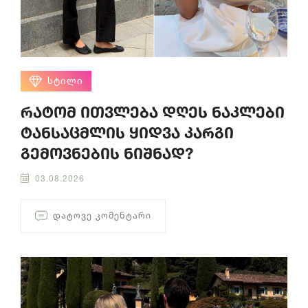
ᲡᲢᲘᲚᲘ
რატომ ითვლება დღეს ნაკლები
ტანსაცმლის ყიდვა კარგი
გემოვნების ნიშნად?
03.08.2026
ᲓᲐᲢᲝᲕᲔ ᲙᲝᲛᲔᲜᲢᲐᲠᲘ