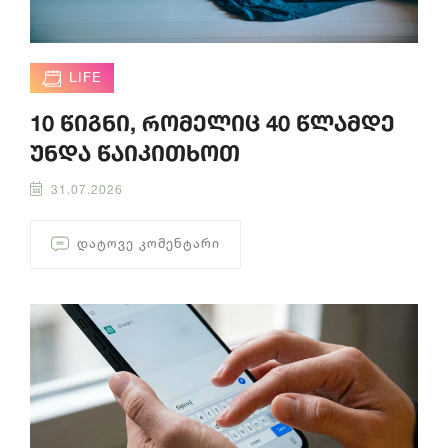
LIFE
10 წიგნი, რომელიც 40 წლამდე
უნდა წაიკითხოთ
31.07.2026
ᲓᲐᲢᲝᲕᲔ ᲙᲝᲛᲔᲜᲢᲐᲠᲘ