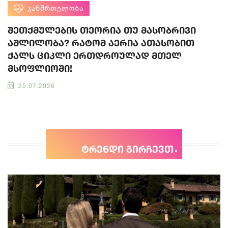
ᲯᲐᲜᲛᲠᲗᲔᲚᲝᲑᲐ
შეთქმულების თეორია თუ მასობრივი
აშლილობა? რატომ აერია ათასობით
ქალს ციკლი ერთდროულად მთელ
მსოფლიოში!
25.07.2026
ტრენდი გირჩევთ