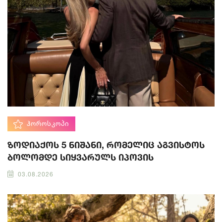
ᲰᲝᲠᲝᲡᲙᲝᲞᲘ
ზოდიაქოს 5 ნიშანი, რომელიც აგვისტოს
ბოლომდე სიყვარულს იპოვის
03.08.2026