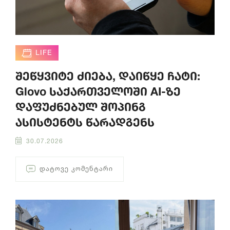
LIFE
შეწყვიტე ძიება, დაიწყე ჩატი:
Glovo საქართველოში AI-ზე
დაფუძნებულ შოპინგ
ასისტენტს წარადგენს
30.07.2026
ᲓᲐᲢᲝᲕᲔ ᲙᲝᲛᲔᲜᲢᲐᲠᲘ