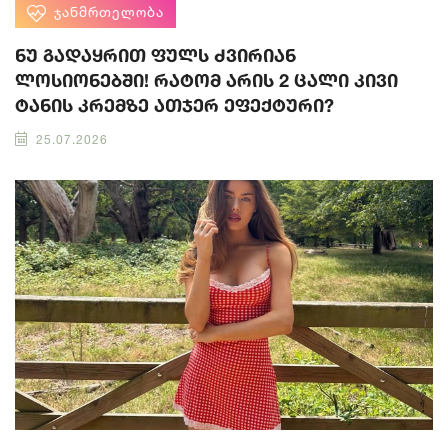
ᲯᲐᲜᲛᲠᲗᲔᲚᲝᲑᲐ
ნუ გადაყრით ფულს ძვირიან
ლოსიონებში! რატომ არის 2 ცალი კივი
ტანის კრემზე ათჯერ ეფექტური?
25.07.2026