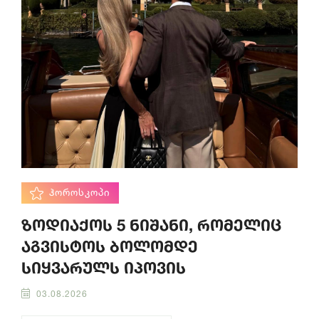
ᲰᲝᲠᲝᲡᲙᲝᲞᲘ
ზოდიაქოს 5 ნიშანი, რომელიც
აგვისტოს ბოლომდე
სიყვარულს იპოვის
03.08.2026