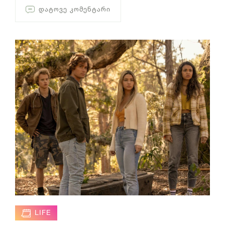
ᲓᲐᲢᲝᲕᲔ ᲙᲝᲛᲔᲜᲢᲐᲠᲘ
LIFE