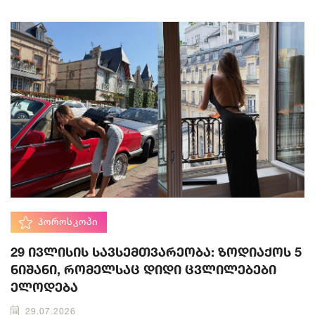
ᲰᲝᲠᲝᲡᲙᲝᲞᲘ
29 ივლისის სავსემთვარეობა: ზოდიაქოს 5
ნიშანი, რომელსაც დიდი ცვლილებები
ელოდება
29.07.2026