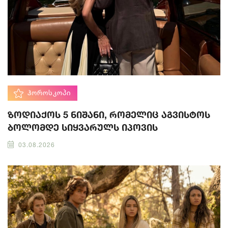
ᲰᲝᲠᲝᲡᲙᲝᲞᲘ
ზოდიაქოს 5 ნიშანი, რომელიც აგვისტოს
ბოლომდე სიყვარულს იპოვის
03.08.2026