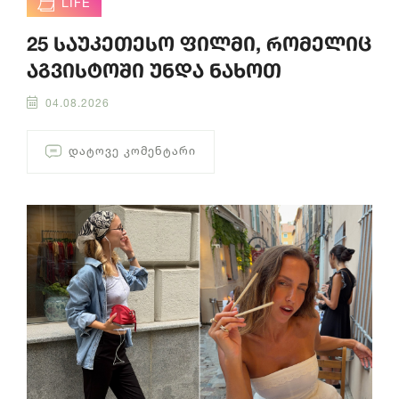
LIFE
25 საუკეთესო ფილმი, რომელიც
აგვისტოში უნდა ნახოთ
04.08.2026
ᲓᲐᲢᲝᲕᲔ ᲙᲝᲛᲔᲜᲢᲐᲠᲘ