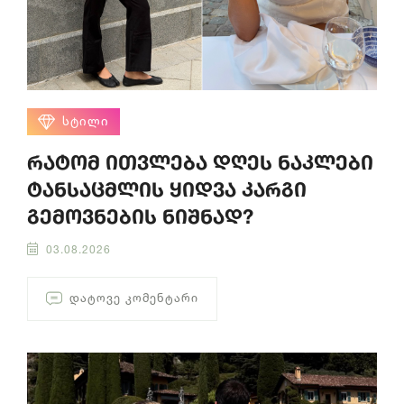
ᲡᲢᲘᲚᲘ
რატომ ითვლება დღეს ნაკლები
ტანსაცმლის ყიდვა კარგი
გემოვნების ნიშნად?
03.08.2026
ᲓᲐᲢᲝᲕᲔ ᲙᲝᲛᲔᲜᲢᲐᲠᲘ