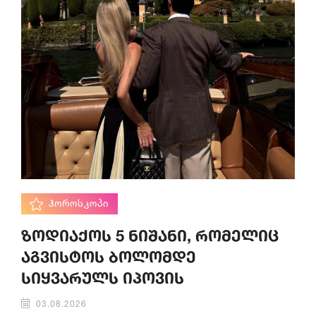
ᲰᲝᲠᲝᲡᲙᲝᲞᲘ
ზოდიაქოს 5 ნიშანი, რომელიც
აგვისტოს ბოლომდე
სიყვარულს იპოვის
03.08.2026