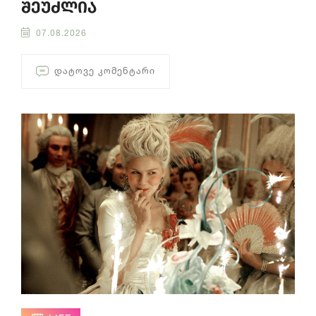
შეუძლია
07.08.2026
ᲓᲐᲢᲝᲕᲔ ᲙᲝᲛᲔᲜᲢᲐᲠᲘ