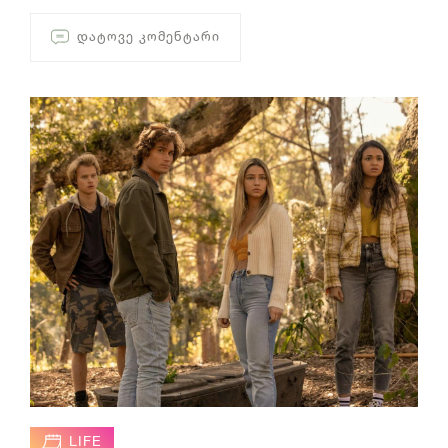
ᲓᲐᲢᲝᲕᲔ ᲙᲝᲛᲔᲜᲢᲐᲠᲘ
LIFE