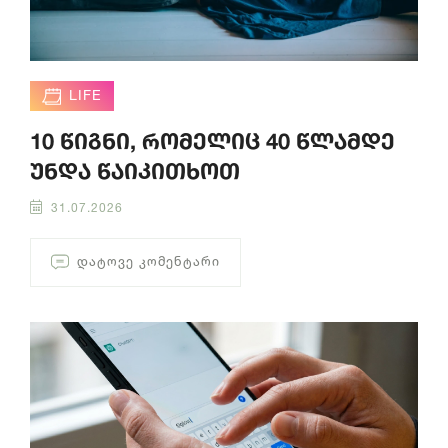
LIFE
10 წიგნი, რომელიც 40 წლამდე
უნდა წაიკითხოთ
31.07.2026
ᲓᲐᲢᲝᲕᲔ ᲙᲝᲛᲔᲜᲢᲐᲠᲘ