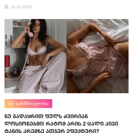
26.07.2026
ᲯᲐᲜᲛᲠᲗᲔᲚᲝᲑᲐ
ნუ გადაყრით ფულს ძვირიან
ლოსიონებში! რატომ არის 2 ცალი კივი
ტანის კრემზე ათჯერ ეფექტური?