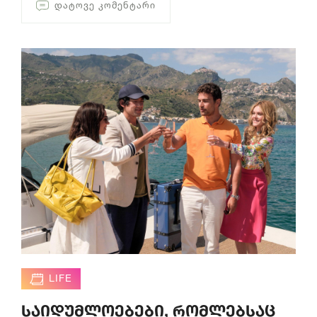
ᲓᲐᲢᲝᲕᲔ ᲙᲝᲛᲔᲜᲢᲐᲠᲘ
LIFE
საიდუმლოებები, რომლებსაც