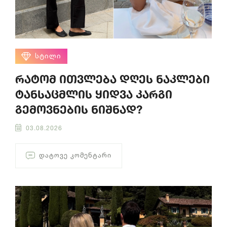
ᲡᲢᲘᲚᲘ
რატომ ითვლება დღეს ნაკლები
ტანსაცმლის ყიდვა კარგი
გემოვნების ნიშნად?
03.08.2026
ᲓᲐᲢᲝᲕᲔ ᲙᲝᲛᲔᲜᲢᲐᲠᲘ