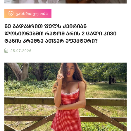
ᲯᲐᲜᲛᲠᲗᲔᲚᲝᲑᲐ
ნუ გადაყრით ფულს ძვირიან
ლოსიონებში! რატომ არის 2 ცალი კივი
ტანის კრემზე ათჯერ ეფექტური?
25.07.2026