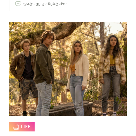
ᲓᲐᲢᲝᲕᲔ ᲙᲝᲛᲔᲜᲢᲐᲠᲘ
LIFE