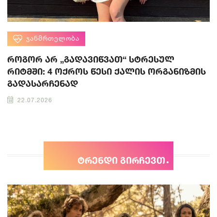
ᲯᲐᲜᲛᲠᲗᲔᲚᲝᲑᲐ
როგორ არ „გადავიწვათ“ სტრესულ
რიტმში: 4 ოქროს წესი ქალის ორგანიზმის
გადასარჩენად
22.07.2026
ტრენდი გირჩევთ