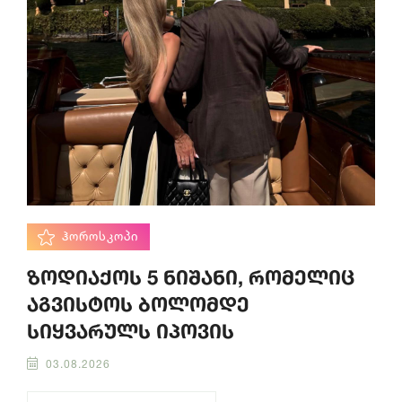
ᲰᲝᲠᲝᲡᲙᲝᲞᲘ
ზოდიაქოს 5 ნიშანი, რომელიც
აგვისტოს ბოლომდე
სიყვარულს იპოვის
03.08.2026