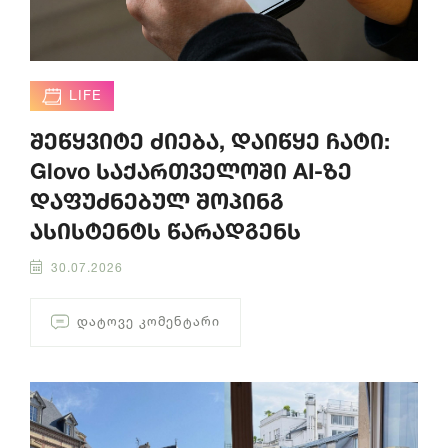
LIFE
შეწყვიტე ძიება, დაიწყე ჩატი:
Glovo საქართველოში AI-ზე
დაფუძნებულ შოპინგ
ასისტენტს წარადგენს
30.07.2026
ᲓᲐᲢᲝᲕᲔ ᲙᲝᲛᲔᲜᲢᲐᲠᲘ