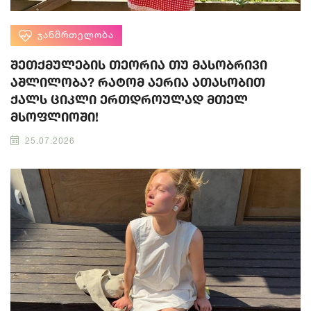
ᲯᲐᲜᲛᲠᲗᲔᲚᲝᲑᲐ
შეთქმულების თეორია თუ მასობრივი
აშლილობა? რატომ აერია ათასობით
ქალს ციკლი ერთდროულად მთელ
მსოფლიოში!
25.07.2026