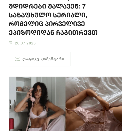
მდიდრები მალავენ: 7
საზაფხულო სერიალი,
რომელიც პირველივე
ეპიზოდიდან ჩაგითრევთ
26.07.2026
ᲓᲐᲢᲝᲕᲔ ᲙᲝᲛᲔᲜᲢᲐᲠᲘ