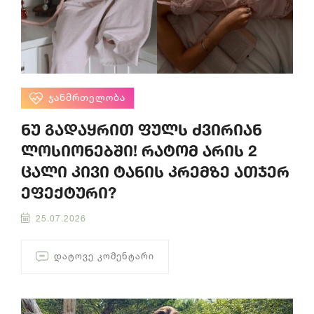
ᲯᲐᲜᲛᲠᲗᲔᲚᲝᲑᲐ
ნუ გადაყრით ფულს ძვირიან
ლოსიონებში! რატომ არის 2
ცალი კივი ტანის კრემზე ათჯერ
ეფექტური?
25.07.2026
ᲓᲐᲢᲝᲕᲔ ᲙᲝᲛᲔᲜᲢᲐᲠᲘ