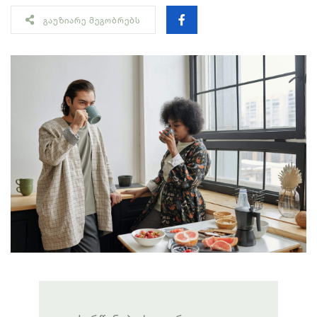
ᲒᲐᲣᲖᲘᲐᲠᲔ ᲛᲔᲒᲝᲑᲠᲔᲑᲡ