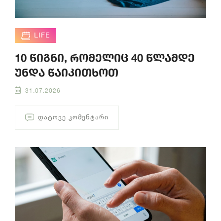
LIFE
10 წიგნი, რომელიც 40 წლამდე
უნდა წაიკითხოთ
31.07.2026
ᲓᲐᲢᲝᲕᲔ ᲙᲝᲛᲔᲜᲢᲐᲠᲘ