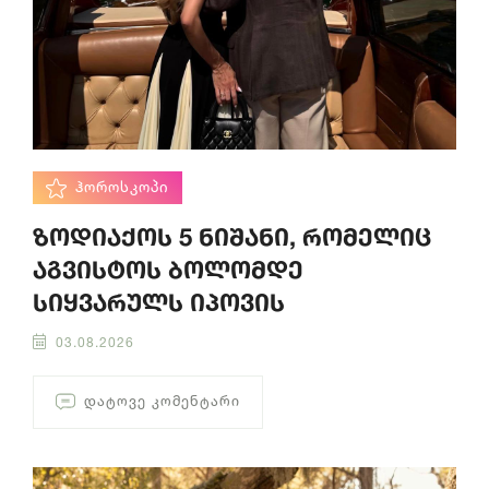
ᲰᲝᲠᲝᲡᲙᲝᲞᲘ
ზოდიაქოს 5 ნიშანი, რომელიც
აგვისტოს ბოლომდე
სიყვარულს იპოვის
03.08.2026
ᲓᲐᲢᲝᲕᲔ ᲙᲝᲛᲔᲜᲢᲐᲠᲘ