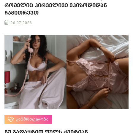
რომელიც პირველივე ეპიზოდიდან
ჩაგითრევთ
26.07.2026
ᲯᲐᲜᲛᲠᲗᲔᲚᲝᲑᲐ
ნუ გადაყრით ფულს ძვირიან