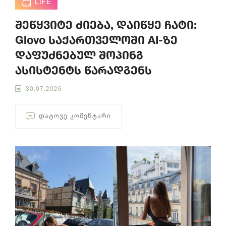
LIFE
შეწყვიტე ძიება, დაიწყე ჩატი:
Glovo საქართველოში AI-ზე
დაფუძნებულ შოპინგ
ასისტენტს წარადგენს
30.07.2026
ᲓᲐᲢᲝᲕᲔ ᲙᲝᲛᲔᲜᲢᲐᲠᲘ