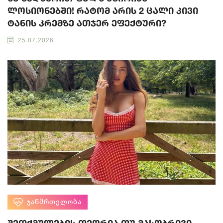
ლოსიონებში! რატომ არის 2 ცალი კივი
ტანის კრემზე ათჯერ ეფექტური?
25.07.2026
ᲯᲐᲜᲛᲠᲗᲔᲚᲝᲑᲐ