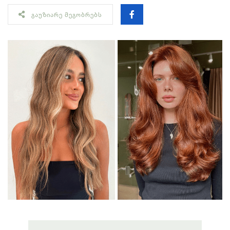
ᲒᲐᲣᲖᲘᲐᲠᲔ ᲛᲔᲒᲝᲑᲠᲔᲑᲡ