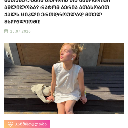
შეთქმულების თეორია თუ მასობრივი
აშლილობა? რატომ აერია ათასობით
ქალს ციკლი ერთდროულად მთელ
მსოფლიოში!
25.07.2026
ᲯᲐᲜᲛᲠᲗᲔᲚᲝᲑᲐ