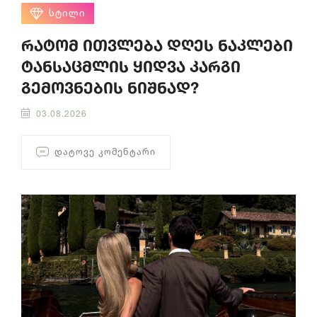
ᲡᲢᲘᲚᲘ
რატომ ითვლება დღეს ნაკლები
ტანსაცმლის ყიდვა კარგი
გემოვნების ნიშნად?
03.08.2026
ᲓᲐᲢᲝᲕᲔ ᲙᲝᲛᲔᲜᲢᲐᲠᲘ