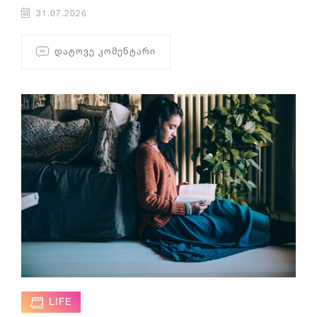
31.07.2026
ᲓᲐᲢᲝᲕᲔ ᲙᲝᲛᲔᲜᲢᲐᲠᲘ
LIFE