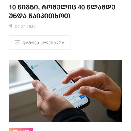
10 წიგნი, რომელიც 40 წლამდე
უნდა წაიკითხოთ
31.07.2026
ᲓᲐᲢᲝᲕᲔ ᲙᲝᲛᲔᲜᲢᲐᲠᲘ