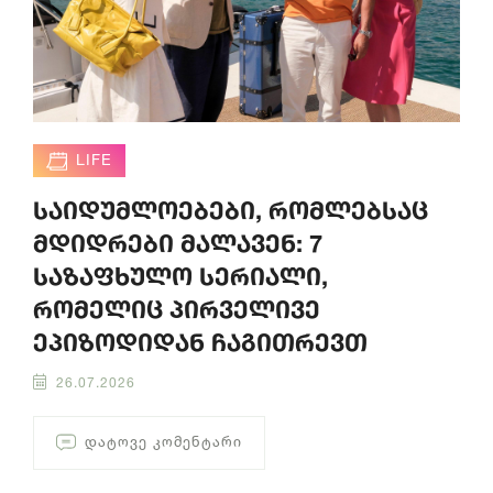
LIFE
საიდუმლოებები, რომლებსაც
მდიდრები მალავენ: 7
საზაფხულო სერიალი,
რომელიც პირველივე
ეპიზოდიდან ჩაგითრევთ
26.07.2026
ᲓᲐᲢᲝᲕᲔ ᲙᲝᲛᲔᲜᲢᲐᲠᲘ