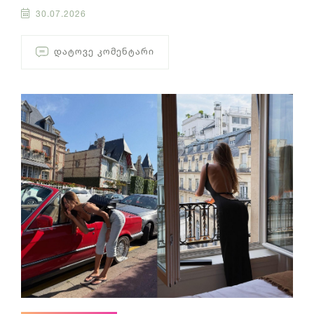
30.07.2026
ᲓᲐᲢᲝᲕᲔ ᲙᲝᲛᲔᲜᲢᲐᲠᲘ