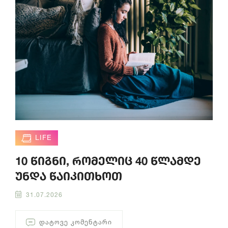
LIFE
10 წიგნი, რომელიც 40 წლამდე
უნდა წაიკითხოთ
31.07.2026
ᲓᲐᲢᲝᲕᲔ ᲙᲝᲛᲔᲜᲢᲐᲠᲘ