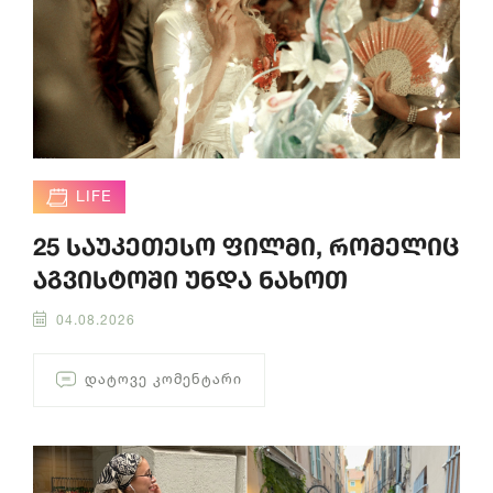
LIFE
25 საუკეთესო ფილმი, რომელიც
აგვისტოში უნდა ნახოთ
04.08.2026
ᲓᲐᲢᲝᲕᲔ ᲙᲝᲛᲔᲜᲢᲐᲠᲘ