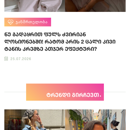
ᲯᲐᲜᲛᲠᲗᲔᲚᲝᲑᲐ
ნუ გადაყრით ფულს ძვირიან
ლოსიონებში! რატომ არის 2 ცალი კივი
ტანის კრემზე ათჯერ ეფექტური?
25.07.2026
ტრენდი გირჩევთ