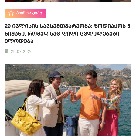
ᲰᲝᲠᲝᲡᲙᲝᲞᲘ
29 ივლისის სავსემთვარეობა: ზოდიაქოს 5
ნიშანი, რომელსაც დიდი ცვლილებები
ელოდება
29.07.2026