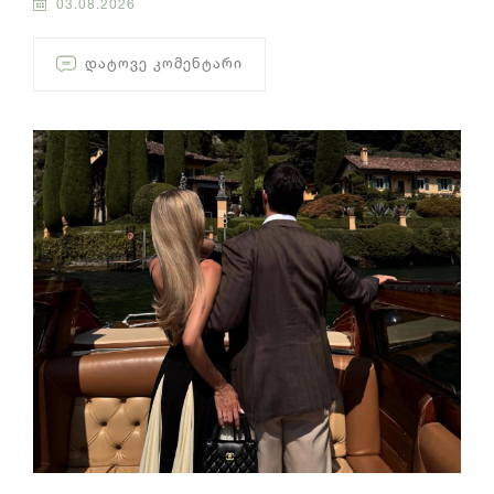
03.08.2026
ᲓᲐᲢᲝᲕᲔ ᲙᲝᲛᲔᲜᲢᲐᲠᲘ