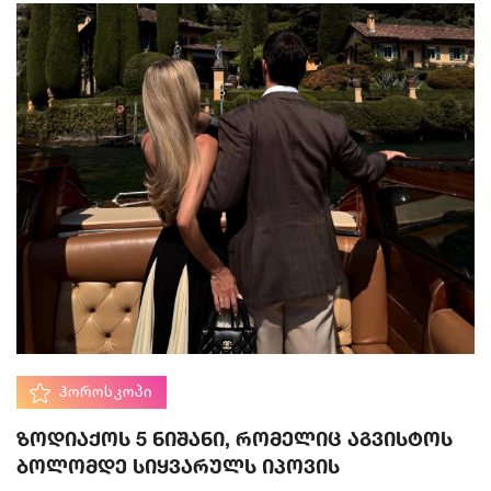
ᲰᲝᲠᲝᲡᲙᲝᲞᲘ
ზოდიაქოს 5 ნიშანი, რომელიც აგვისტოს
ბოლომდე სიყვარულს იპოვის