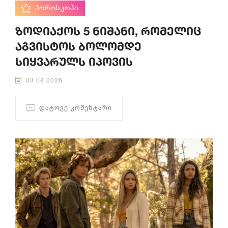
ᲰᲝᲠᲝᲡᲙᲝᲞᲘ
ზოდიაქოს 5 ნიშანი, რომელიც
აგვისტოს ბოლომდე
სიყვარულს იპოვის
03.08.2026
ᲓᲐᲢᲝᲕᲔ ᲙᲝᲛᲔᲜᲢᲐᲠᲘ