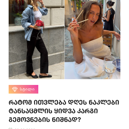
ᲡᲢᲘᲚᲘ
რატომ ითვლება დღეს ნაკლები
ტანსაცმლის ყიდვა კარგი
გემოვნების ნიშნად?