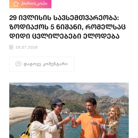
ᲰᲝᲠᲝᲡᲙᲝᲞᲘ
29 ივლისის სავსემთვარეობა:
ზოდიაქოს 5 ნიშანი, რომელსაც
დიდი ცვლილებები ელოდება
29.07.2026
ᲓᲐᲢᲝᲕᲔ ᲙᲝᲛᲔᲜᲢᲐᲠᲘ