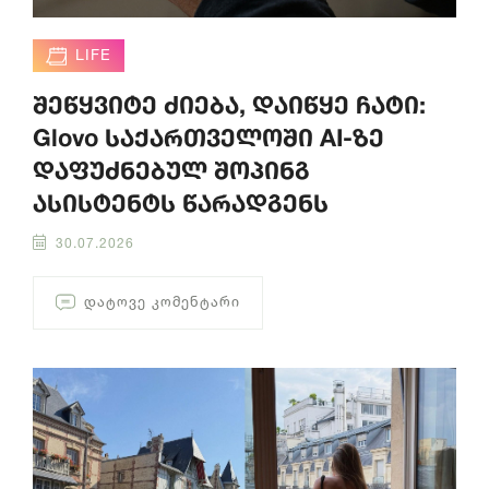
LIFE
შეწყვიტე ძიება, დაიწყე ჩატი:
Glovo საქართველოში AI-ზე
დაფუძნებულ შოპინგ
ასისტენტს წარადგენს
30.07.2026
ᲓᲐᲢᲝᲕᲔ ᲙᲝᲛᲔᲜᲢᲐᲠᲘ