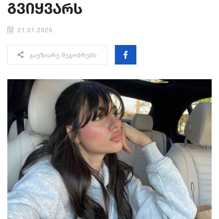
გვიყვარს
21.01.2026
ᲒᲐᲣᲖᲘᲐᲠᲔ ᲛᲔᲒᲝᲑᲠᲔᲑᲡ