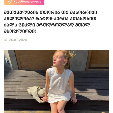
ᲯᲐᲜᲛᲠᲗᲔᲚᲝᲑᲐ
შეთქმულების თეორია თუ მასობრივი
აშლილობა? რატომ აერია ათასობით
ქალს ციკლი ერთდროულად მთელ
მსოფლიოში!
25.07.2026