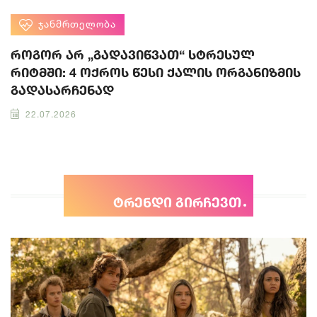
ᲯᲐᲜᲛᲠᲗᲔᲚᲝᲑᲐ
როგორ არ „გადავიწვათ“ სტრესულ
რიტმში: 4 ოქროს წესი ქალის ორგანიზმის
გადასარჩენად
22.07.2026
ტრენდი გირჩევთ