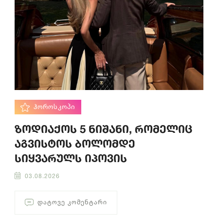
ᲰᲝᲠᲝᲡᲙᲝᲞᲘ
ზოდიაქოს 5 ნიშანი, რომელიც
აგვისტოს ბოლომდე
სიყვარულს იპოვის
03.08.2026
ᲓᲐᲢᲝᲕᲔ ᲙᲝᲛᲔᲜᲢᲐᲠᲘ