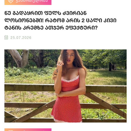
ᲯᲐᲜᲛᲠᲗᲔᲚᲝᲑᲐ
ნუ გადაყრით ფულს ძვირიან
ლოსიონებში! რატომ არის 2 ცალი კივი
ტანის კრემზე ათჯერ ეფექტური?
25.07.2026