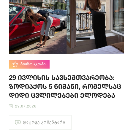
ᲰᲝᲠᲝᲡᲙᲝᲞᲘ
29 ივლისის სავსემთვარეობა:
ზოდიაქოს 5 ნიშანი, რომელსაც
დიდი ცვლილებები ელოდება
29.07.2026
ᲓᲐᲢᲝᲕᲔ ᲙᲝᲛᲔᲜᲢᲐᲠᲘ