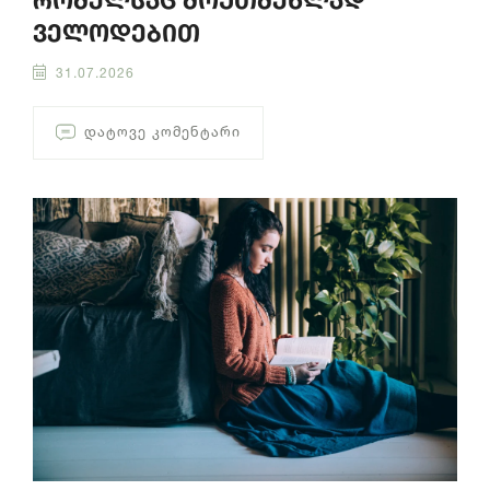
რომელსაც მოუთმენლად
ველოდებით
31.07.2026
ᲓᲐᲢᲝᲕᲔ ᲙᲝᲛᲔᲜᲢᲐᲠᲘ