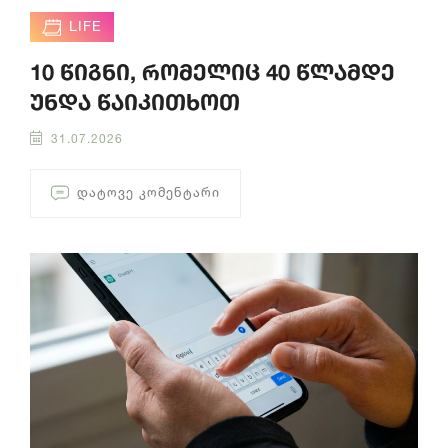
LIFE
10 წიგნი, რომელიც 40 წლამდე
უნდა წაიკითხოთ
31.07.2026
ᲓᲐᲢᲝᲕᲔ ᲙᲝᲛᲔᲜᲢᲐᲠᲘ