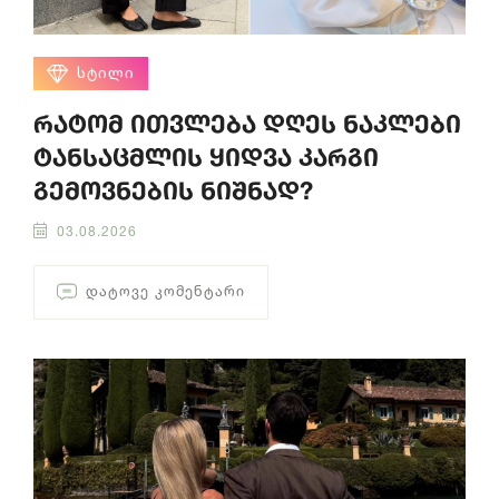
ᲡᲢᲘᲚᲘ
რატომ ითვლება დღეს ნაკლები
ტანსაცმლის ყიდვა კარგი
გემოვნების ნიშნად?
03.08.2026
ᲓᲐᲢᲝᲕᲔ ᲙᲝᲛᲔᲜᲢᲐᲠᲘ