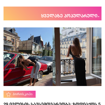
ყველაზე პოპულარული
ᲰᲝᲠᲝᲡᲙᲝᲞᲘ
29 ივლისის სავსემთვარეობა: ზოდიაქოს 5