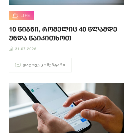
LIFE
10 წიგნი, რომელიც 40 წლამდე
უნდა წაიკითხოთ
31.07.2026
ᲓᲐᲢᲝᲕᲔ ᲙᲝᲛᲔᲜᲢᲐᲠᲘ