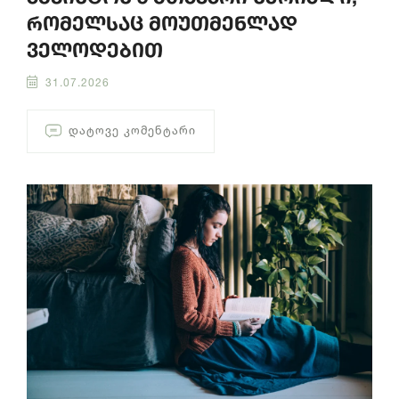
რომელსაც მოუთმენლად
ველოდებით
31.07.2026
ᲓᲐᲢᲝᲕᲔ ᲙᲝᲛᲔᲜᲢᲐᲠᲘ