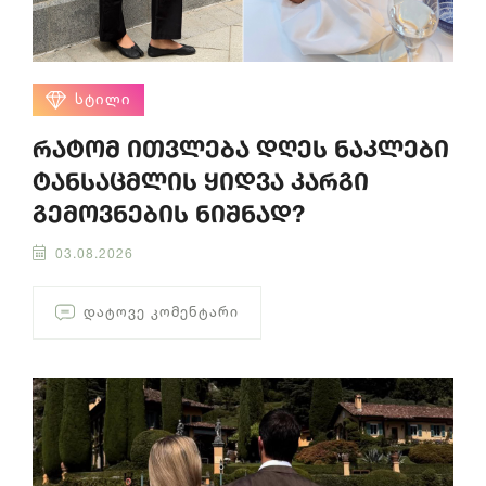
ᲡᲢᲘᲚᲘ
რატომ ითვლება დღეს ნაკლები
ტანსაცმლის ყიდვა კარგი
გემოვნების ნიშნად?
03.08.2026
ᲓᲐᲢᲝᲕᲔ ᲙᲝᲛᲔᲜᲢᲐᲠᲘ