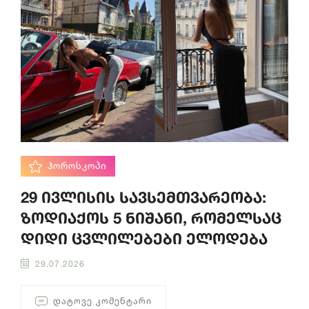
ᲰᲝᲠᲝᲡᲙᲝᲞᲘ
29 ივლისის სავსემთვარეობა:
ზოდიაქოს 5 ნიშანი, რომელსაც
დიდი ცვლილებები ელოდება
29.07.2026
ᲓᲐᲢᲝᲕᲔ ᲙᲝᲛᲔᲜᲢᲐᲠᲘ