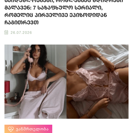
საიდუმლოებები, რომლებსაც მდიდრები
მალავენ: 7 საზაფხულო სერიალი,
რომელიც პირველივე ეპიზოდიდან
ჩაგითრევთ
26.07.2026
ᲯᲐᲜᲛᲠᲗᲔᲚᲝᲑᲐ