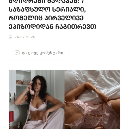
მდიდრები მალავენ: 7
საზაფხულო სერიალი,
რომელიც პირველივე
ეპიზოდიდან ჩაგითრევთ
26.07.2026
ᲓᲐᲢᲝᲕᲔ ᲙᲝᲛᲔᲜᲢᲐᲠᲘ