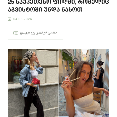
25 საუკეთესო ფილმი, რომელიც
აგვისტოში უნდა ნახოთ
04.08.2026
ᲓᲐᲢᲝᲕᲔ ᲙᲝᲛᲔᲜᲢᲐᲠᲘ