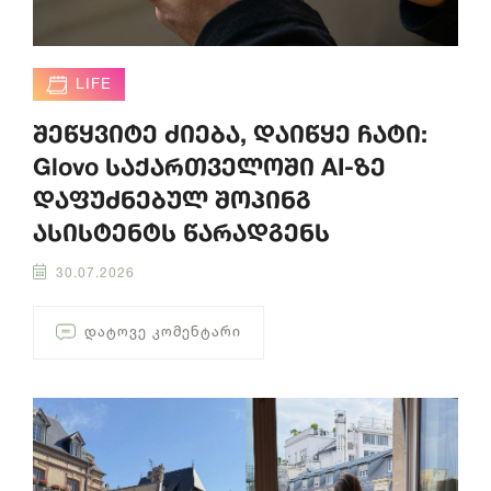
LIFE
შეწყვიტე ძიება, დაიწყე ჩატი:
Glovo საქართველოში AI-ზე
დაფუძნებულ შოპინგ
ასისტენტს წარადგენს
30.07.2026
ᲓᲐᲢᲝᲕᲔ ᲙᲝᲛᲔᲜᲢᲐᲠᲘ