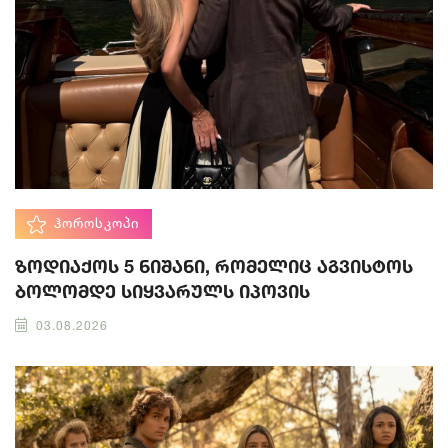
ᲰᲝᲠᲝᲡᲙᲝᲞᲘ
ზოდიაქოს 5 ნიშანი, რომელიც აგვისტოს
ბოლომდე სიყვარულს იპოვის
03.08.2026