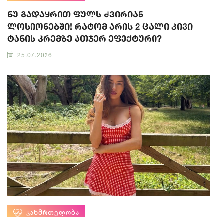
ნუ გადაყრით ფულს ძვირიან
ლოსიონებში! რატომ არის 2 ცალი კივი
ტანის კრემზე ათჯერ ეფექტური?
25.07.2026
ᲯᲐᲜᲛᲠᲗᲔᲚᲝᲑᲐ