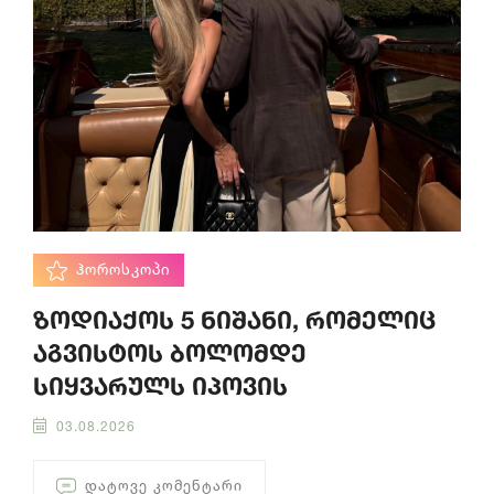
ᲰᲝᲠᲝᲡᲙᲝᲞᲘ
ზოდიაქოს 5 ნიშანი, რომელიც
აგვისტოს ბოლომდე
სიყვარულს იპოვის
03.08.2026
ᲓᲐᲢᲝᲕᲔ ᲙᲝᲛᲔᲜᲢᲐᲠᲘ