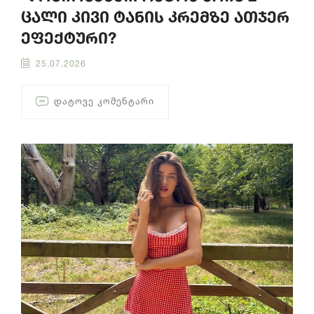
ცალი კივი ტანის კრემზე ათჯერ
ეფექტური?
25.07.2026
ᲓᲐᲢᲝᲕᲔ ᲙᲝᲛᲔᲜᲢᲐᲠᲘ