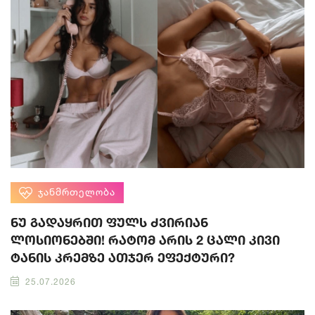
ᲯᲐᲜᲛᲠᲗᲔᲚᲝᲑᲐ
ნუ გადაყრით ფულს ძვირიან
ლოსიონებში! რატომ არის 2 ცალი კივი
ტანის კრემზე ათჯერ ეფექტური?
25.07.2026