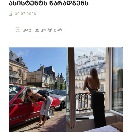
ასისტენტს წარადგენს
30.07.2026
ᲓᲐᲢᲝᲕᲔ ᲙᲝᲛᲔᲜᲢᲐᲠᲘ