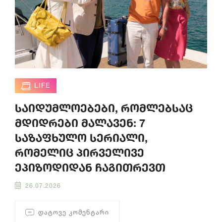
LIFE
საიდუმლოებები, რომლებსაც
მდიდრები მალავენ: 7
საზაფხულო სერიალი,
რომელიც პირველივე
ეპიზოდიდან ჩაგითრევთ
26.07.2026
ᲓᲐᲢᲝᲕᲔ ᲙᲝᲛᲔᲜᲢᲐᲠᲘ