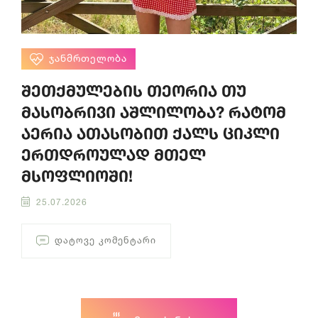
ᲯᲐᲜᲛᲠᲗᲔᲚᲝᲑᲐ
შეთქმულების თეორია თუ
მასობრივი აშლილობა? რატომ
აერია ათასობით ქალს ციკლი
ერთდროულად მთელ
მსოფლიოში!
25.07.2026
ᲓᲐᲢᲝᲕᲔ ᲙᲝᲛᲔᲜᲢᲐᲠᲘ