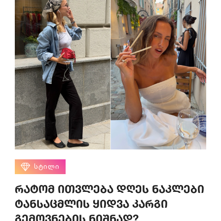
ᲡᲢᲘᲚᲘ
რატომ ითვლება დღეს ნაკლები
ტანსაცმლის ყიდვა კარგი
გემოვნების ნიშნად?