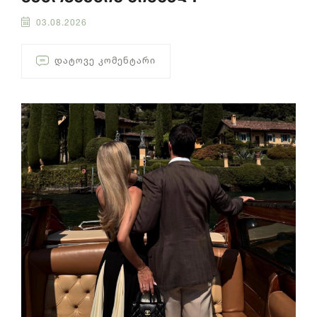
03.08.2026
ᲓᲐᲢᲝᲕᲔ ᲙᲝᲛᲔᲜᲢᲐᲠᲘ