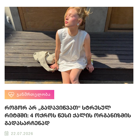
ᲯᲐᲜᲛᲠᲗᲔᲚᲝᲑᲐ
როგორ არ „გადავიწვათ“ სტრესულ
რიტმში: 4 ოქროს წესი ქალის ორგანიზმის
გადასარჩენად
22.07.2026