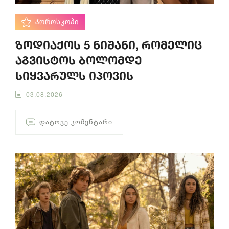
ᲰᲝᲠᲝᲡᲙᲝᲞᲘ
ზოდიაქოს 5 ნიშანი, რომელიც
აგვისტოს ბოლომდე
სიყვარულს იპოვის
03.08.2026
ᲓᲐᲢᲝᲕᲔ ᲙᲝᲛᲔᲜᲢᲐᲠᲘ