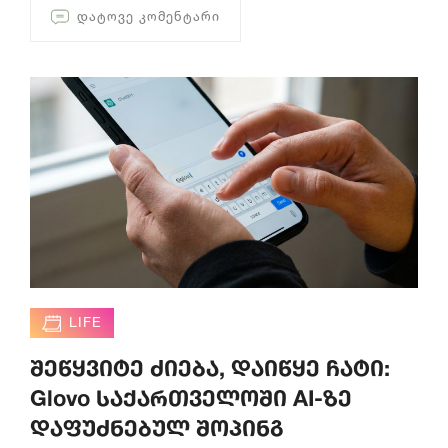
ᲓᲐᲢᲝᲕᲔ ᲙᲝᲛᲔᲜᲢᲐᲠᲘ
LIFE
შეწყვიტე ძიება, დაიწყე ჩატი:
Glovo საქართველოში AI-ზე
დაფუძნებულ შოპინგ