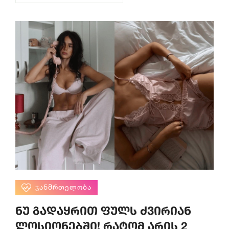
ᲯᲐᲜᲛᲠᲗᲔᲚᲝᲑᲐ
ნუ გადაყრით ფულს ძვირიან
ლოსიონებში! რატომ არის 2