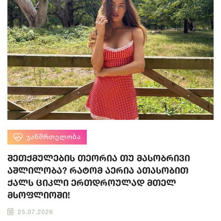
ᲯᲐᲜᲛᲠᲗᲔᲚᲝᲑᲐ
შეთქმულების თეორია თუ მასობრივი
აშლილობა? რატომ აერია ათასობით
ქალს ციკლი ერთდროულად მთელ
მსოფლიოში!
25.07.2026