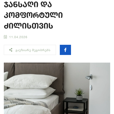
ჯანსაღი და
კომფორტული
ძილისთვის
11.04.2026
ᲒᲐᲣᲖᲘᲐᲠᲔ ᲛᲔᲒᲝᲑᲠᲔᲑᲡ