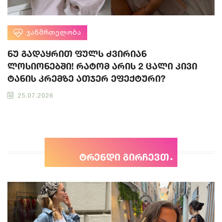
ᲯᲐᲜᲛᲠᲗᲔᲚᲝᲑᲐ
ნუ გადაყრით ფულს ძვირიან
ლოსიონებში! რატომ არის 2 ცალი კივი
ტანის კრემზე ათჯერ ეფექტური?
25.07.2026
ტრენდი გირჩევთ