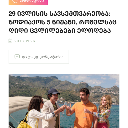
ᲰᲝᲠᲝᲡᲙᲝᲞᲘ
29 ივლისის სავსემთვარეობა:
ზოდიაქოს 5 ნიშანი, რომელსაც
დიდი ცვლილებები ელოდება
29.07.2026
ᲓᲐᲢᲝᲕᲔ ᲙᲝᲛᲔᲜᲢᲐᲠᲘ