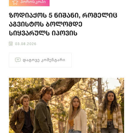
ᲰᲝᲠᲝᲡᲙᲝᲞᲘ
ზოდიაქოს 5 ნიშანი, რომელიც
აგვისტოს ბოლომდე
სიყვარულს იპოვის
03.08.2026
ᲓᲐᲢᲝᲕᲔ ᲙᲝᲛᲔᲜᲢᲐᲠᲘ