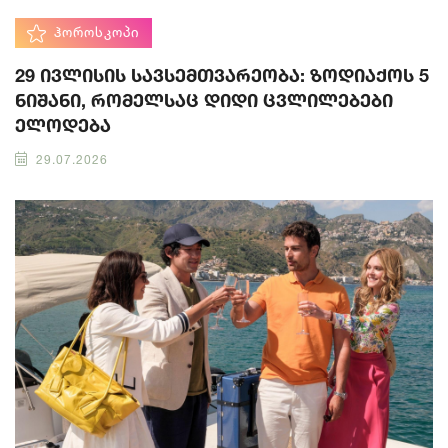
ᲰᲝᲠᲝᲡᲙᲝᲞᲘ
29 ივლისის სავსემთვარეობა: ზოდიაქოს 5
ნიშანი, რომელსაც დიდი ცვლილებები
ელოდება
29.07.2026