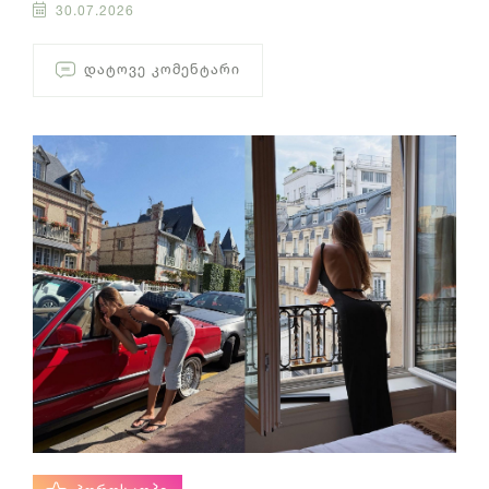
30.07.2026
ᲓᲐᲢᲝᲕᲔ ᲙᲝᲛᲔᲜᲢᲐᲠᲘ