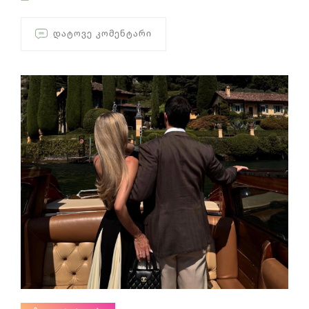
ᲓᲐᲢᲝᲕᲔ ᲙᲝᲛᲔᲜᲢᲐᲠᲘ