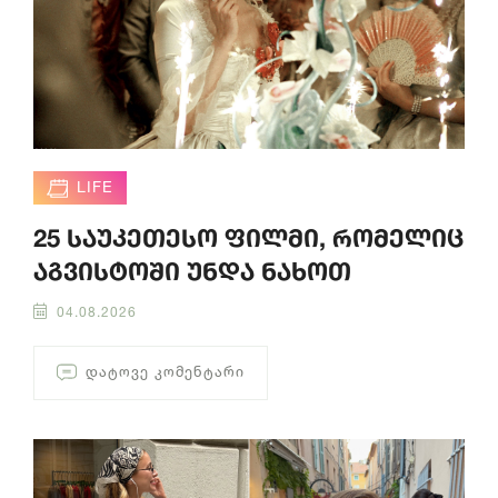
LIFE
25 საუკეთესო ფილმი, რომელიც
აგვისტოში უნდა ნახოთ
04.08.2026
ᲓᲐᲢᲝᲕᲔ ᲙᲝᲛᲔᲜᲢᲐᲠᲘ