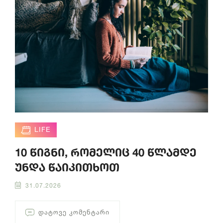
LIFE
10 წიგნი, რომელიც 40 წლამდე
უნდა წაიკითხოთ
31.07.2026
ᲓᲐᲢᲝᲕᲔ ᲙᲝᲛᲔᲜᲢᲐᲠᲘ