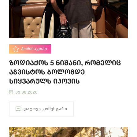
ᲰᲝᲠᲝᲡᲙᲝᲞᲘ
ზოდიაქოს 5 ნიშანი, რომელიც
აგვისტოს ბოლომდე
სიყვარულს იპოვის
03.08.2026
ᲓᲐᲢᲝᲕᲔ ᲙᲝᲛᲔᲜᲢᲐᲠᲘ