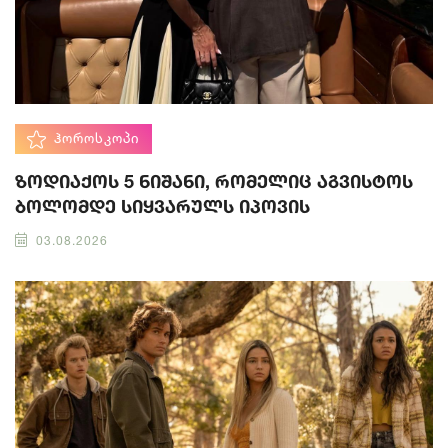
ᲰᲝᲠᲝᲡᲙᲝᲞᲘ
ზოდიაქოს 5 ნიშანი, რომელიც აგვისტოს
ბოლომდე სიყვარულს იპოვის
03.08.2026