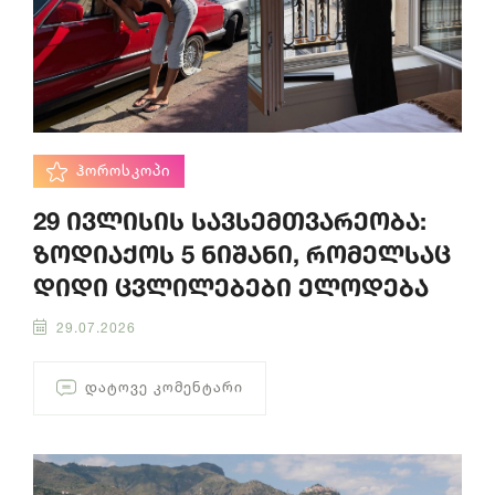
ᲰᲝᲠᲝᲡᲙᲝᲞᲘ
29 ივლისის სავსემთვარეობა:
ზოდიაქოს 5 ნიშანი, რომელსაც
დიდი ცვლილებები ელოდება
29.07.2026
ᲓᲐᲢᲝᲕᲔ ᲙᲝᲛᲔᲜᲢᲐᲠᲘ