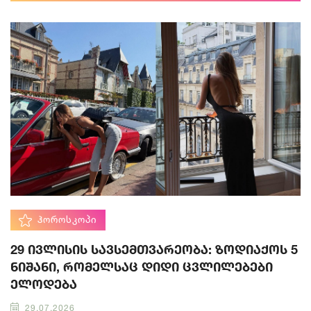
ᲰᲝᲠᲝᲡᲙᲝᲞᲘ
29 ივლისის სავსემთვარეობა: ზოდიაქოს 5
ნიშანი, რომელსაც დიდი ცვლილებები
ელოდება
29.07.2026