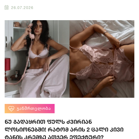
26.07.2026
ᲯᲐᲜᲛᲠᲗᲔᲚᲝᲑᲐ
ნუ გადაყრით ფულს ძვირიან
ლოსიონებში! რატომ არის 2 ცალი კივი
ტანის კრემზე ათჯერ ეფექტური?