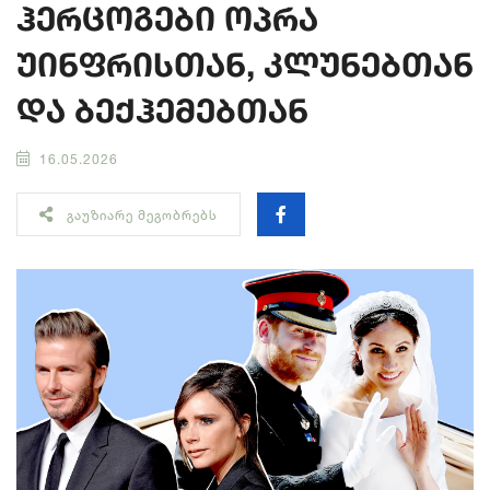
ჰერცოგები ოპრა
უინფრისთან, კლუნებთან
და ბექჰემებთან
16.05.2026
ᲒᲐᲣᲖᲘᲐᲠᲔ ᲛᲔᲒᲝᲑᲠᲔᲑᲡ