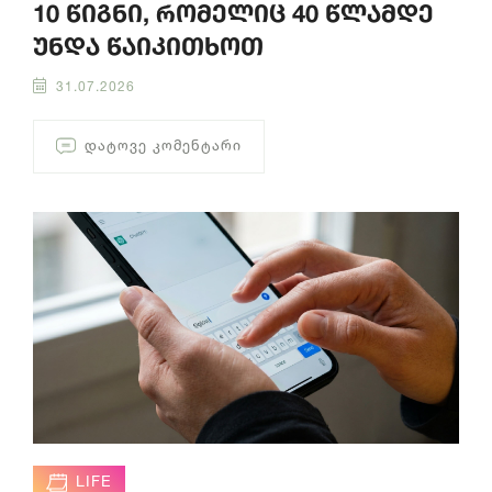
10 წიგნი, რომელიც 40 წლამდე
უნდა წაიკითხოთ
31.07.2026
ᲓᲐᲢᲝᲕᲔ ᲙᲝᲛᲔᲜᲢᲐᲠᲘ
LIFE