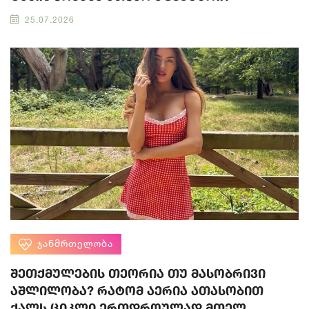
25.07.2026
ᲯᲐᲜᲛᲠᲗᲔᲚᲝᲑᲐ
შეთქმულების თეორია თუ მასობრივი
აშლილობა? რატომ აერია ათასობით
ქალს ციკლი ერთდროულად მთელ