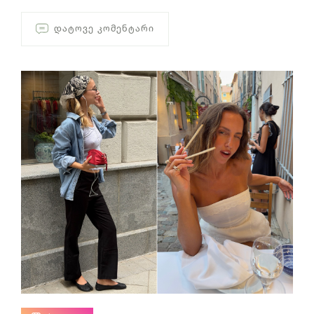
ᲓᲐᲢᲝᲕᲔ ᲙᲝᲛᲔᲜᲢᲐᲠᲘ