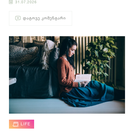
31.07.2026
ᲓᲐᲢᲝᲕᲔ ᲙᲝᲛᲔᲜᲢᲐᲠᲘ
LIFE