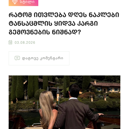
ᲡᲢᲘᲚᲘ
რატომ ითვლება დღეს ნაკლები
ტანსაცმლის ყიდვა კარგი
გემოვნების ნიშნად?
03.08.2026
ᲓᲐᲢᲝᲕᲔ ᲙᲝᲛᲔᲜᲢᲐᲠᲘ