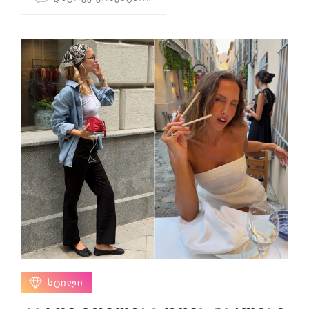
ᲡᲢᲘᲚᲘ