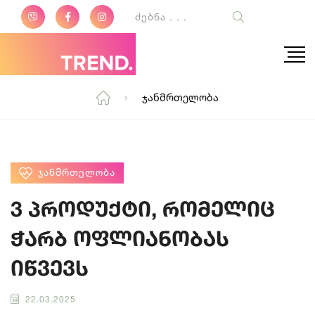
Ჯანმრთელობა
ᲯᲐᲜᲛᲠᲗᲔᲚᲝᲑᲐ
3 პროდუქტი, რომელიც
ჭარბ ოფლიანობას
იწვევს
22.03.2025