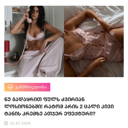
ᲯᲐᲜᲛᲠᲗᲔᲚᲝᲑᲐ
ნუ გადაყრით ფულს ძვირიან
ლოსიონებში! რატომ არის 2 ცალი კივი
ტანის კრემზე ათჯერ ეფექტური?
25.07.2026