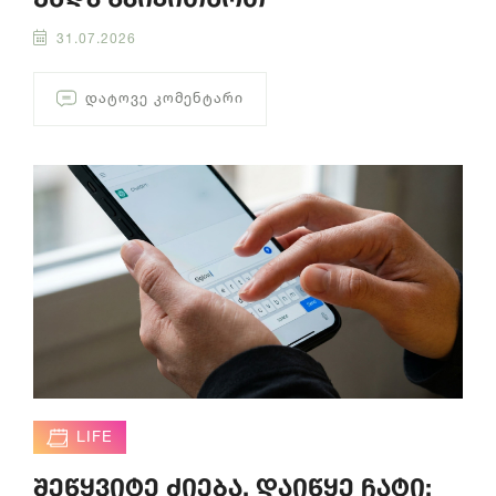
31.07.2026
ᲓᲐᲢᲝᲕᲔ ᲙᲝᲛᲔᲜᲢᲐᲠᲘ
LIFE
შეწყვიტე ძიება, დაიწყე ჩატი: