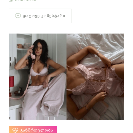
ᲓᲐᲢᲝᲕᲔ ᲙᲝᲛᲔᲜᲢᲐᲠᲘ
ᲯᲐᲜᲛᲠᲗᲔᲚᲝᲑᲐ