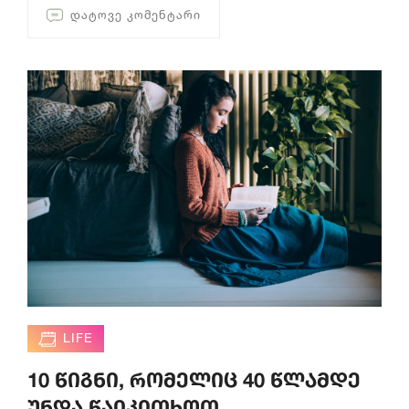
ᲓᲐᲢᲝᲕᲔ ᲙᲝᲛᲔᲜᲢᲐᲠᲘ
LIFE
10 წიგნი, რომელიც 40 წლამდე
უნდა წაიკითხოთ