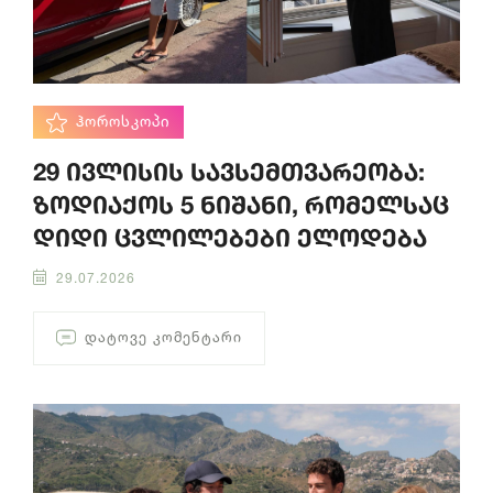
ᲰᲝᲠᲝᲡᲙᲝᲞᲘ
29 ივლისის სავსემთვარეობა:
ზოდიაქოს 5 ნიშანი, რომელსაც
დიდი ცვლილებები ელოდება
29.07.2026
ᲓᲐᲢᲝᲕᲔ ᲙᲝᲛᲔᲜᲢᲐᲠᲘ