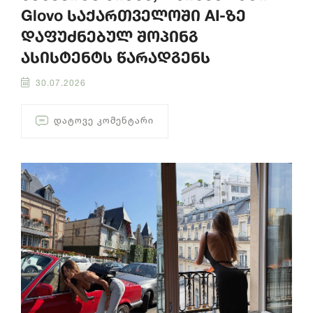
Glovo საქართველოში AI-ზე
დაფუძნებულ შოპინგ
ასისტენტს წარადგენს
30.07.2026
ᲓᲐᲢᲝᲕᲔ ᲙᲝᲛᲔᲜᲢᲐᲠᲘ