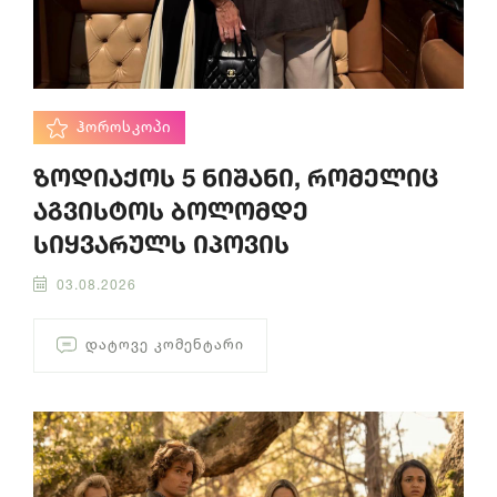
ᲰᲝᲠᲝᲡᲙᲝᲞᲘ
ზოდიაქოს 5 ნიშანი, რომელიც
აგვისტოს ბოლომდე
სიყვარულს იპოვის
03.08.2026
ᲓᲐᲢᲝᲕᲔ ᲙᲝᲛᲔᲜᲢᲐᲠᲘ