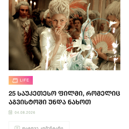
LIFE
25 საუკეთესო ფილმი, რომელიც
აგვისტოში უნდა ნახოთ
04.08.2026
ᲓᲐᲢᲝᲕᲔ ᲙᲝᲛᲔᲜᲢᲐᲠᲘ