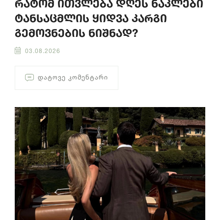
რატომ ითვლება დღეს ნაკლები
ტანსაცმლის ყიდვა კარგი
გემოვნების ნიშნად?
03.08.2026
ᲓᲐᲢᲝᲕᲔ ᲙᲝᲛᲔᲜᲢᲐᲠᲘ