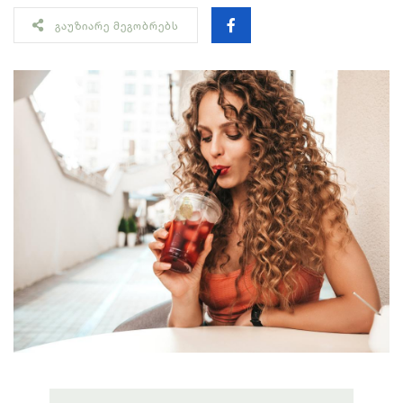
ᲒᲐᲣᲖᲘᲐᲠᲔ ᲛᲔᲒᲝᲑᲠᲔᲑᲡ