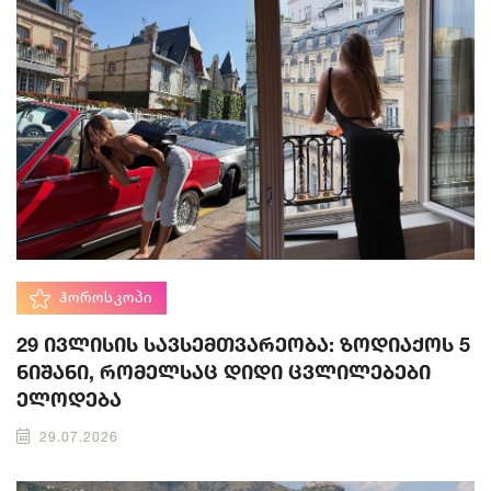
ᲰᲝᲠᲝᲡᲙᲝᲞᲘ
29 ივლისის სავსემთვარეობა: ზოდიაქოს 5
ნიშანი, რომელსაც დიდი ცვლილებები
ელოდება
29.07.2026