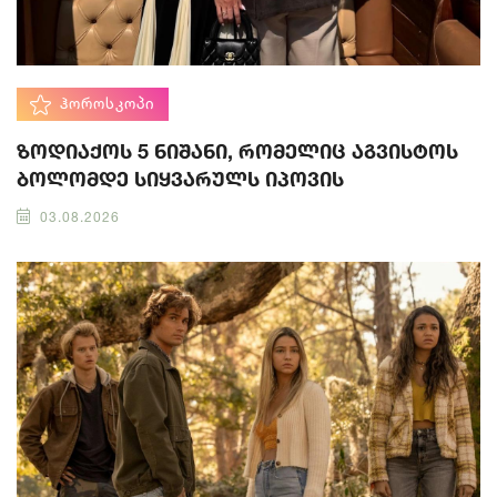
ᲰᲝᲠᲝᲡᲙᲝᲞᲘ
ზოდიაქოს 5 ნიშანი, რომელიც აგვისტოს
ბოლომდე სიყვარულს იპოვის
03.08.2026