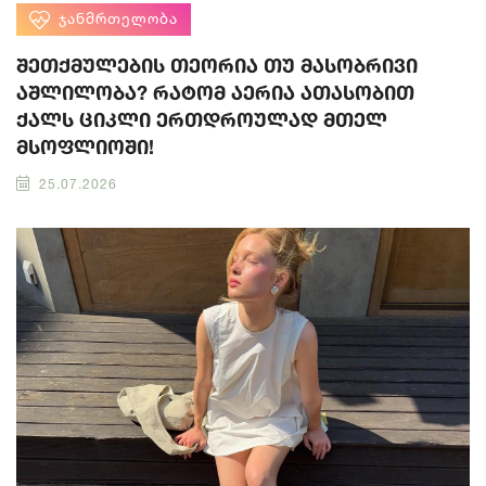
ᲯᲐᲜᲛᲠᲗᲔᲚᲝᲑᲐ
შეთქმულების თეორია თუ მასობრივი
აშლილობა? რატომ აერია ათასობით
ქალს ციკლი ერთდროულად მთელ
მსოფლიოში!
25.07.2026