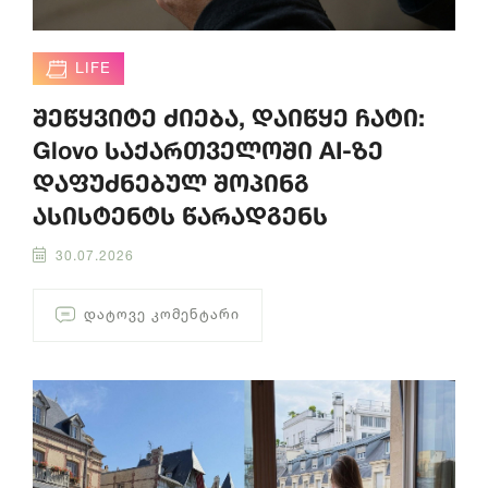
LIFE
შეწყვიტე ძიება, დაიწყე ჩატი:
Glovo საქართველოში AI-ზე
დაფუძნებულ შოპინგ
ასისტენტს წარადგენს
30.07.2026
ᲓᲐᲢᲝᲕᲔ ᲙᲝᲛᲔᲜᲢᲐᲠᲘ