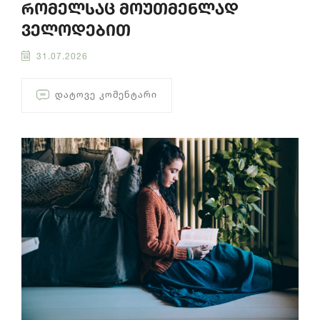
რომელსაც მოუთმენლად
ველოდებით
31.07.2026
ᲓᲐᲢᲝᲕᲔ ᲙᲝᲛᲔᲜᲢᲐᲠᲘ