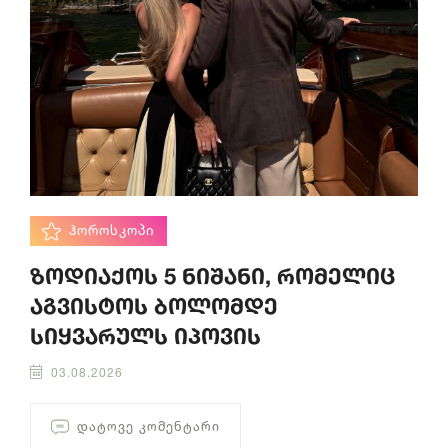
ᲰᲝᲠᲝᲡᲙᲝᲞᲘ
ზოდიაქოს 5 ნიშანი, რომელიც
აგვისტოს ბოლომდე
სიყვარულს იპოვის
03.08.2026
ᲓᲐᲢᲝᲕᲔ ᲙᲝᲛᲔᲜᲢᲐᲠᲘ