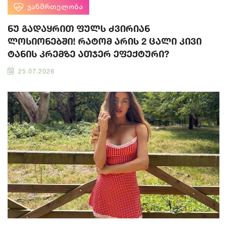
ᲯᲐᲜᲛᲠᲗᲔᲚᲝᲑᲐ
ნუ გადაყრით ფულს ძვირიან
ლოსიონებში! რატომ არის 2 ცალი კივი
ტანის კრემზე ათჯერ ეფექტური?
25.07.2026