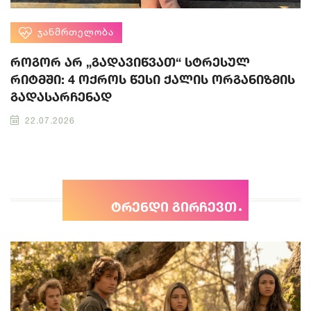
ᲯᲐᲜᲛᲠᲗᲔᲚᲝᲑᲐ
როგორ არ „გადავიწვათ“ სტრესულ
რიტმში: 4 ოქროს წესი ქალის ორგანიზმის
გადასარჩენად
22.07.2026
ტრენდი გირჩევთ