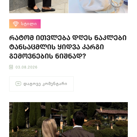
ᲡᲢᲘᲚᲘ
რატომ ითვლება დღეს ნაკლები
ტანსაცმლის ყიდვა კარგი
გემოვნების ნიშნად?
03.08.2026
ᲓᲐᲢᲝᲕᲔ ᲙᲝᲛᲔᲜᲢᲐᲠᲘ