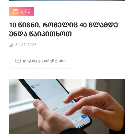
LIFE
10 წიგნი, რომელიც 40 წლამდე
უნდა წაიკითხოთ
31.07.2026
ᲓᲐᲢᲝᲕᲔ ᲙᲝᲛᲔᲜᲢᲐᲠᲘ