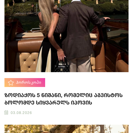
ᲰᲝᲠᲝᲡᲙᲝᲞᲘ
ზოდიაქოს 5 ნიშანი, რომელიც აგვისტოს
ბოლომდე სიყვარულს იპოვის
03.08.2026