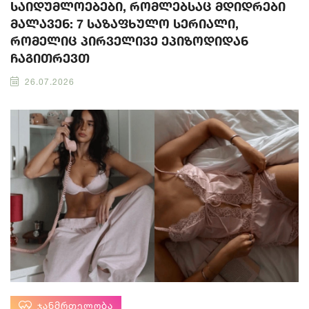
საიდუმლოებები, რომლებსაც მდიდრები
მალავენ: 7 საზაფხულო სერიალი,
რომელიც პირველივე ეპიზოდიდან
ჩაგითრევთ
26.07.2026
ᲯᲐᲜᲛᲠᲗᲔᲚᲝᲑᲐ