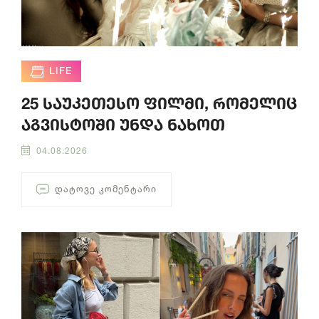
LIFE
25 საუკეთესო ფილმი, რომელიც
აგვისტოში უნდა ნახოთ
04.08.2026
ᲓᲐᲢᲝᲕᲔ ᲙᲝᲛᲔᲜᲢᲐᲠᲘ