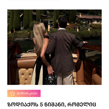
ᲰᲝᲠᲝᲡᲙᲝᲞᲘ
ზოდიაქოს 5 ნიშანი, რომელიც