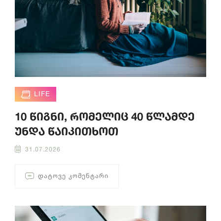
LIFE
10 წიგნი, რომელიც 40 წლამდე
უნდა წაიკითხოთ
31.07.2026
ᲓᲐᲢᲝᲕᲔ ᲙᲝᲛᲔᲜᲢᲐᲠᲘ