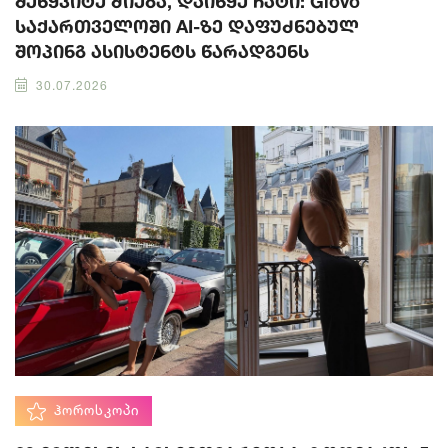
შეწყვიტე ძიება, დაიწყე ჩატი: Glovo
საქართველოში AI-ზე დაფუძნებულ
შოპინგ ასისტენტს წარადგენს
30.07.2026
ᲰᲝᲠᲝᲡᲙᲝᲞᲘ