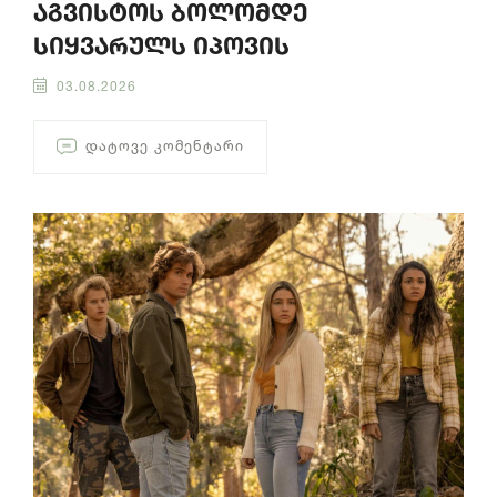
აგვისტოს ბოლომდე
სიყვარულს იპოვის
03.08.2026
ᲓᲐᲢᲝᲕᲔ ᲙᲝᲛᲔᲜᲢᲐᲠᲘ