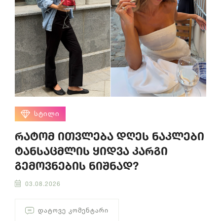
ᲡᲢᲘᲚᲘ
რატომ ითვლება დღეს ნაკლები
ტანსაცმლის ყიდვა კარგი
გემოვნების ნიშნად?
03.08.2026
ᲓᲐᲢᲝᲕᲔ ᲙᲝᲛᲔᲜᲢᲐᲠᲘ