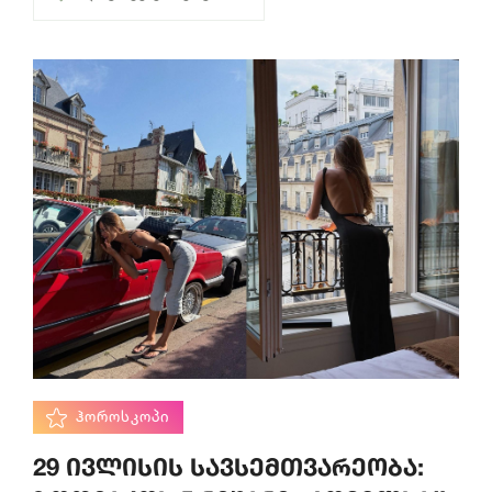
ᲰᲝᲠᲝᲡᲙᲝᲞᲘ
29 ივლისის სავსემთვარეობა: