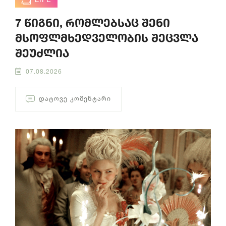
7 წიგნი, რომლებსაც შენი
მსოფლმხედველობის შეცვლა
შეუძლია
07.08.2026
ᲓᲐᲢᲝᲕᲔ ᲙᲝᲛᲔᲜᲢᲐᲠᲘ