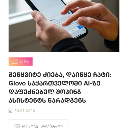
LIFE
შეწყვიტე ძიება, დაიწყე ჩატი:
Glovo საქართველოში AI-ზე
დაფუძნებულ შოპინგ
ასისტენტს წარადგენს
30.07.2026
ᲓᲐᲢᲝᲕᲔ ᲙᲝᲛᲔᲜᲢᲐᲠᲘ