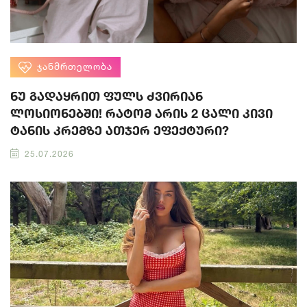
ᲯᲐᲜᲛᲠᲗᲔᲚᲝᲑᲐ
ნუ გადაყრით ფულს ძვირიან
ლოსიონებში! რატომ არის 2 ცალი კივი
ტანის კრემზე ათჯერ ეფექტური?
25.07.2026