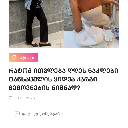
ᲡᲢᲘᲚᲘ
რატომ ითვლება დღეს ნაკლები
ტანსაცმლის ყიდვა კარგი
გემოვნების ნიშნად?
03.08.2026
ᲓᲐᲢᲝᲕᲔ ᲙᲝᲛᲔᲜᲢᲐᲠᲘ