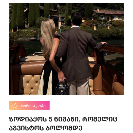
ᲰᲝᲠᲝᲡᲙᲝᲞᲘ
ზოდიაქოს 5 ნიშანი, რომელიც
აგვისტოს ბოლომდე