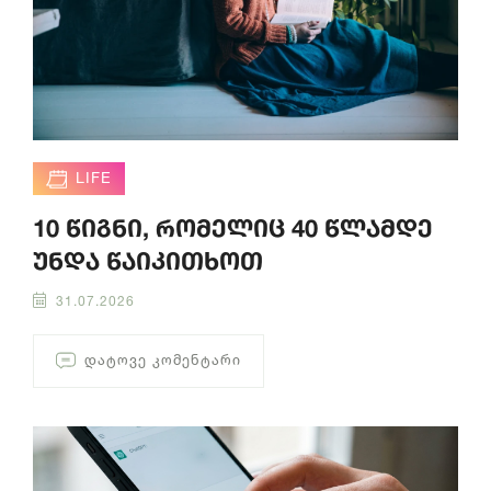
LIFE
10 წიგნი, რომელიც 40 წლამდე
უნდა წაიკითხოთ
31.07.2026
ᲓᲐᲢᲝᲕᲔ ᲙᲝᲛᲔᲜᲢᲐᲠᲘ