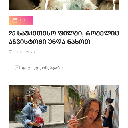
LIFE
25 საუკეთესო ფილმი, რომელიც
აგვისტოში უნდა ნახოთ
04.08.2026
ᲓᲐᲢᲝᲕᲔ ᲙᲝᲛᲔᲜᲢᲐᲠᲘ