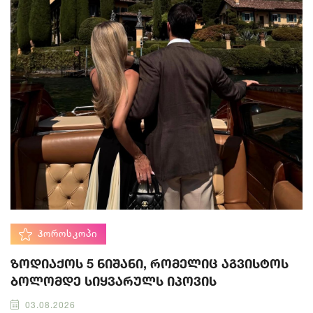
ᲰᲝᲠᲝᲡᲙᲝᲞᲘ
ზოდიაქოს 5 ნიშანი, რომელიც აგვისტოს
ბოლომდე სიყვარულს იპოვის
03.08.2026