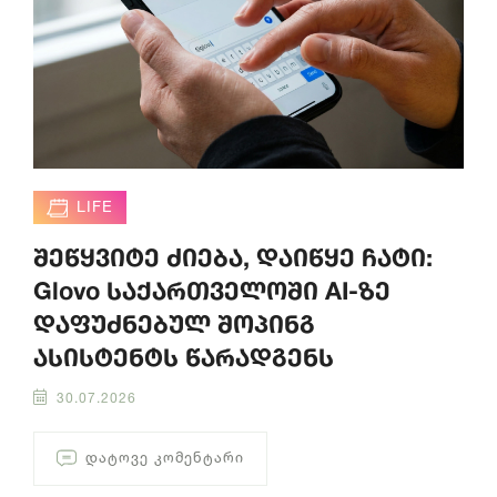
LIFE
შეწყვიტე ძიება, დაიწყე ჩატი:
Glovo საქართველოში AI-ზე
დაფუძნებულ შოპინგ
ასისტენტს წარადგენს
30.07.2026
ᲓᲐᲢᲝᲕᲔ ᲙᲝᲛᲔᲜᲢᲐᲠᲘ