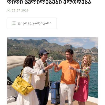
დიდი ცვლილებები ელოდება
29.07.2026
ᲓᲐᲢᲝᲕᲔ ᲙᲝᲛᲔᲜᲢᲐᲠᲘ