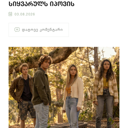
სიყვარულს იპოვის
03.08.2026
ᲓᲐᲢᲝᲕᲔ ᲙᲝᲛᲔᲜᲢᲐᲠᲘ