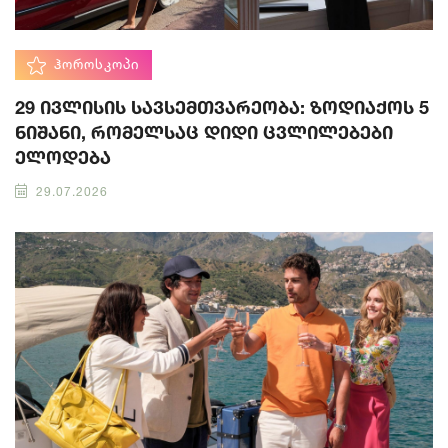
ᲰᲝᲠᲝᲡᲙᲝᲞᲘ
29 ივლისის სავსემთვარეობა: ზოდიაქოს 5
ნიშანი, რომელსაც დიდი ცვლილებები
ელოდება
29.07.2026