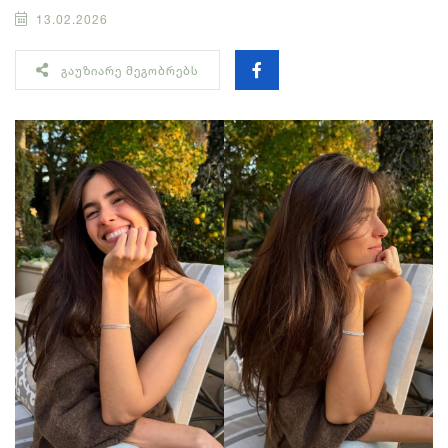
13.02.2026
ᲒᲐᲣᲖᲘᲐᲠᲔ ᲛᲔᲒᲝᲑᲠᲔᲑᲡ