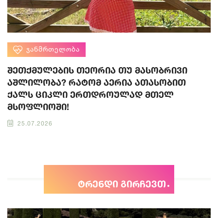
ᲯᲐᲜᲛᲠᲗᲔᲚᲝᲑᲐ
შეთქმულების თეორია თუ მასობრივი
აშლილობა? რატომ აერია ათასობით
ქალს ციკლი ერთდროულად მთელ
მსოფლიოში!
25.07.2026
ტრენდი გირჩევთ