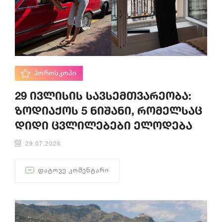
ᲰᲝᲠᲝᲡᲙᲝᲞᲘ
29 ივლისის სავსემთვარეობა:
ზოდიაქოს 5 ნიშანი, რომელსაც
დიდი ცვლილებები ელოდება
29.07.2026
ᲓᲐᲢᲝᲕᲔ ᲙᲝᲛᲔᲜᲢᲐᲠᲘ