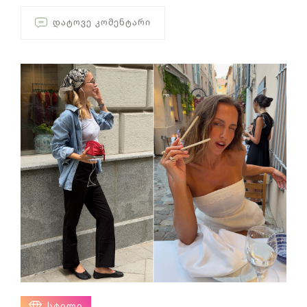
ᲓᲐᲢᲝᲕᲔ ᲙᲝᲛᲔᲜᲢᲐᲠᲘ
ᲡᲢᲘᲚᲘ