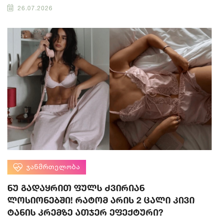
26.07.2026
ᲯᲐᲜᲛᲠᲗᲔᲚᲝᲑᲐ
ნუ გადაყრით ფულს ძვირიან
ლოსიონებში! რატომ არის 2 ცალი კივი
ტანის კრემზე ათჯერ ეფექტური?