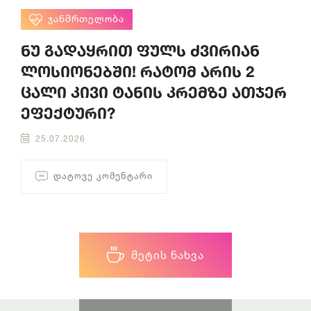
ᲯᲐᲜᲛᲠᲗᲔᲚᲝᲑᲐ
ნუ გადაყრით ფულს ძვირიან
ლოსიონებში! რატომ არის 2
ცალი კივი ტანის კრემზე ათჯერ
ეფექტური?
25.07.2026
ᲓᲐᲢᲝᲕᲔ ᲙᲝᲛᲔᲜᲢᲐᲠᲘ
ᲛᲔᲢᲘᲡ ᲜᲐᲮᲕᲐ