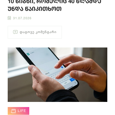
10 წიგნი, რომელიც 40 წლამდე
უნდა წაიკითხოთ
31.07.2026
ᲓᲐᲢᲝᲕᲔ ᲙᲝᲛᲔᲜᲢᲐᲠᲘ
LIFE