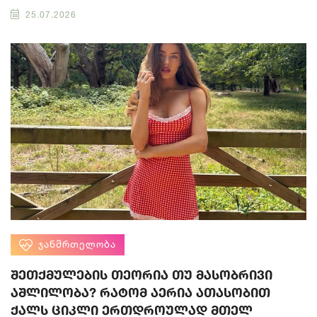
25.07.2026
ᲯᲐᲜᲛᲠᲗᲔᲚᲝᲑᲐ
შეთქმულების თეორია თუ მასობრივი
აშლილობა? რატომ აერია ათასობით
ქალს ციკლი ერთდროულად მთელ