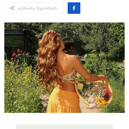
ᲒᲐᲣᲖᲘᲐᲠᲔ ᲛᲔᲒᲝᲑᲠᲔᲑᲡ