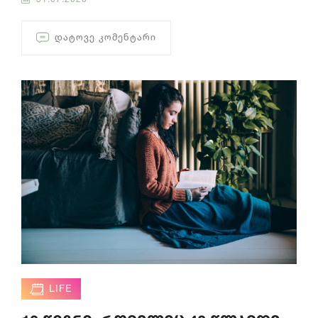
ᲓᲐᲢᲝᲕᲔ ᲙᲝᲛᲔᲜᲢᲐᲠᲘ
LIFE