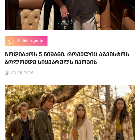
ᲰᲝᲠᲝᲡᲙᲝᲞᲘ
ზოდიაქოს 5 ნიშანი, რომელიც აგვისტოს
ბოლომდე სიყვარულს იპოვის
03.08.2026