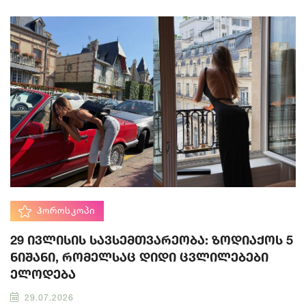
ᲰᲝᲠᲝᲡᲙᲝᲞᲘ
29 ივლისის სავსემთვარეობა: ზოდიაქოს 5
ნიშანი, რომელსაც დიდი ცვლილებები
ელოდება
29.07.2026