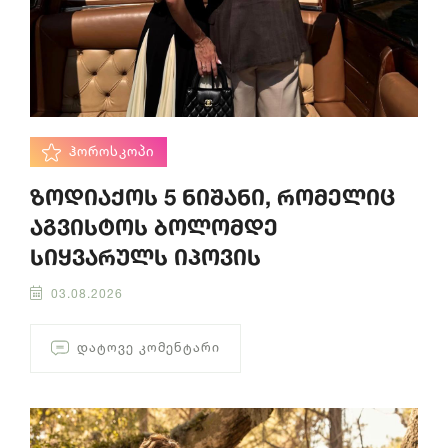
ᲰᲝᲠᲝᲡᲙᲝᲞᲘ
ზოდიაქოს 5 ნიშანი, რომელიც
აგვისტოს ბოლომდე
სიყვარულს იპოვის
03.08.2026
ᲓᲐᲢᲝᲕᲔ ᲙᲝᲛᲔᲜᲢᲐᲠᲘ