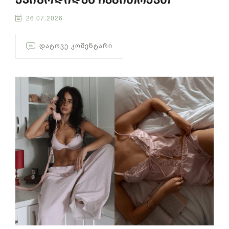
26.07.2026
ᲓᲐᲢᲝᲕᲔ ᲙᲝᲛᲔᲜᲢᲐᲠᲘ