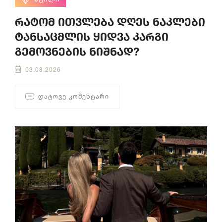
რატომ ითვლება დღეს ნაკლები
ტანსაცმლის ყიდვა კარგი
გემოვნების ნიშნად?
03.08.2026
ᲓᲐᲢᲝᲕᲔ ᲙᲝᲛᲔᲜᲢᲐᲠᲘ