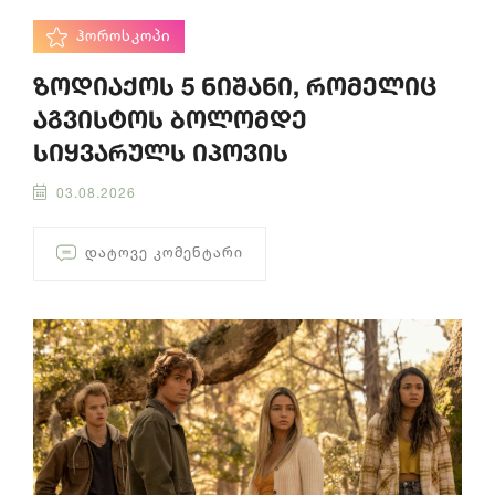
ᲰᲝᲠᲝᲡᲙᲝᲞᲘ
ზოდიაქოს 5 ნიშანი, რომელიც
აგვისტოს ბოლომდე
სიყვარულს იპოვის
03.08.2026
ᲓᲐᲢᲝᲕᲔ ᲙᲝᲛᲔᲜᲢᲐᲠᲘ