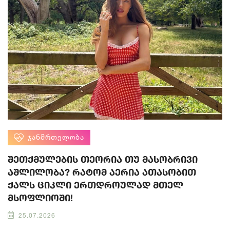
ᲯᲐᲜᲛᲠᲗᲔᲚᲝᲑᲐ
შეთქმულების თეორია თუ მასობრივი
აშლილობა? რატომ აერია ათასობით
ქალს ციკლი ერთდროულად მთელ
მსოფლიოში!
25.07.2026