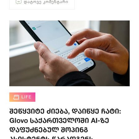
ᲓᲐᲢᲝᲕᲔ ᲙᲝᲛᲔᲜᲢᲐᲠᲘ
LIFE
შეწყვიტე ძიება, დაიწყე ჩატი:
Glovo საქართველოში AI-ზე
დაფუძნებულ შოპინგ