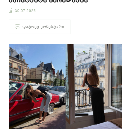
ასისტენტს წარადგენს
30.07.2026
ᲓᲐᲢᲝᲕᲔ ᲙᲝᲛᲔᲜᲢᲐᲠᲘ