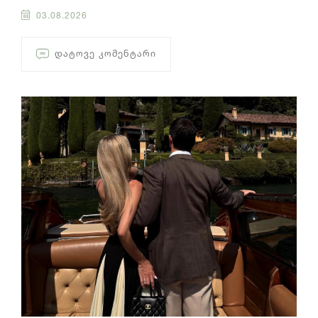
03.08.2026
ᲓᲐᲢᲝᲕᲔ ᲙᲝᲛᲔᲜᲢᲐᲠᲘ