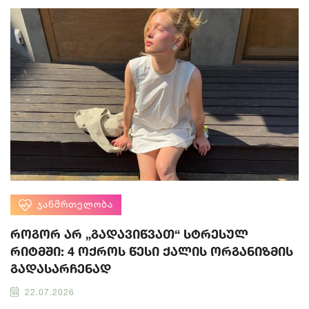
ᲯᲐᲜᲛᲠᲗᲔᲚᲝᲑᲐ
როგორ არ „გადავიწვათ“ სტრესულ
რიტმში: 4 ოქროს წესი ქალის ორგანიზმის
გადასარჩენად
22.07.2026