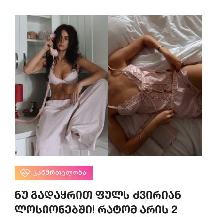
ᲯᲐᲜᲛᲠᲗᲔᲚᲝᲑᲐ
ნუ გადაყრით ფულს ძვირიან
ლოსიონებში! რატომ არის 2