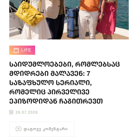
LIFE
საიდუმლოებები, რომლებსაც
მდიდრები მალავენ: 7
საზაფხულო სერიალი,
რომელიც პირველივე
ეპიზოდიდან ჩაგითრევთ
26.07.2026
ᲓᲐᲢᲝᲕᲔ ᲙᲝᲛᲔᲜᲢᲐᲠᲘ