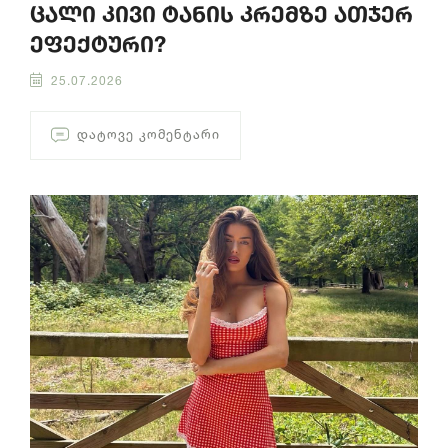
ცალი კივი ტანის კრემზე ათჯერ
ეფექტური?
25.07.2026
ᲓᲐᲢᲝᲕᲔ ᲙᲝᲛᲔᲜᲢᲐᲠᲘ