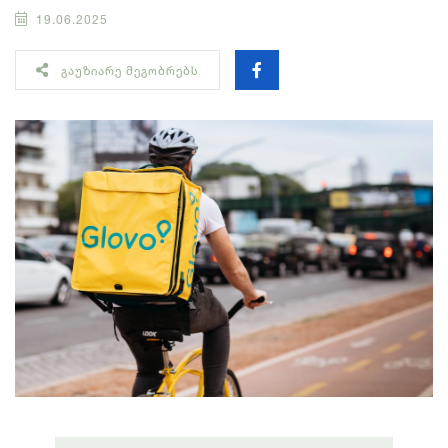
19.06.2025
ᲒᲐᲣᲖᲘᲐᲠᲔ ᲛᲔᲒᲝᲑᲠᲔᲑᲡ