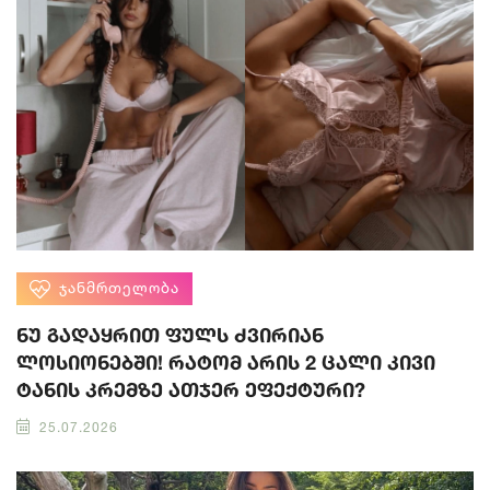
ᲯᲐᲜᲛᲠᲗᲔᲚᲝᲑᲐ
ნუ გადაყრით ფულს ძვირიან
ლოსიონებში! რატომ არის 2 ცალი კივი
ტანის კრემზე ათჯერ ეფექტური?
25.07.2026