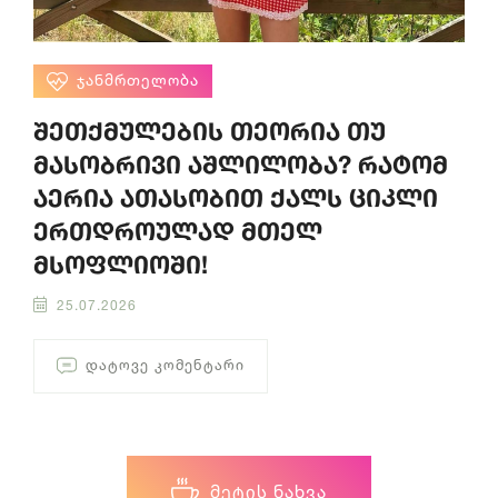
ᲯᲐᲜᲛᲠᲗᲔᲚᲝᲑᲐ
შეთქმულების თეორია თუ
მასობრივი აშლილობა? რატომ
აერია ათასობით ქალს ციკლი
ერთდროულად მთელ
მსოფლიოში!
25.07.2026
ᲓᲐᲢᲝᲕᲔ ᲙᲝᲛᲔᲜᲢᲐᲠᲘ
ᲛᲔᲢᲘᲡ ᲜᲐᲮᲕᲐ