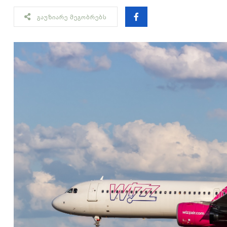
ᲒᲐᲣᲖᲘᲐᲠᲔ ᲛᲔᲒᲝᲑᲠᲔᲑᲡ