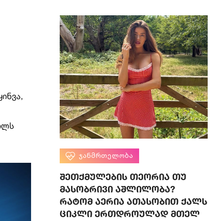
ინვა,
ილს
ᲯᲐᲜᲛᲠᲗᲔᲚᲝᲑᲐ
შეთქმულების თეორია თუ
მასობრივი აშლილობა?
რატომ აერია ათასობით ქალს
ციკლი ერთდროულად მთელ