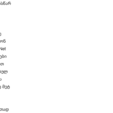
ასწარ
ე
დონ
Net
ები
ით
ებულ
ს
ე მეტ
ითად