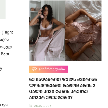
(Flight
ავის
თოეულ
 მათ
ლ
ᲯᲐᲜᲛᲠᲗᲔᲚᲝᲑᲐ
ნუ გადაყრით ფულს ძვირიან
ლოსიონებში! რატომ არის 2
ცალი კივი ტანის კრემზე
ათჯერ ეფექტური?
ა და
25.07.2026