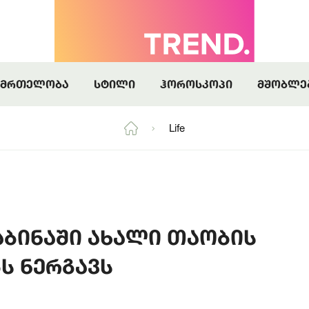
კითხოთ
 ბოლომდე სიყვარულს იპოვის
აც მოუთმენლად ველოდებით
კითხოთ
 ბოლომდე სიყვარულს იპოვის
ნმრთელობა
სტილი
ჰოროსკოპი
მშობლე
Life
 კაბინაში ახალი თაობის
ს ნერგავს