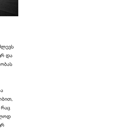
ძლევს
ურ და
ლობას
ბა
ობით,
 რაც
ალოდ
ურ