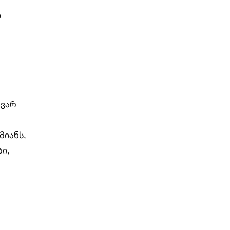
ი
ავარ
მიანს,
ბი,