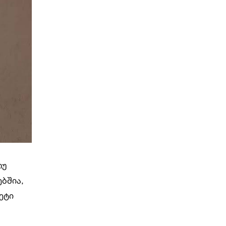
თუ
ბშია,
ეტი