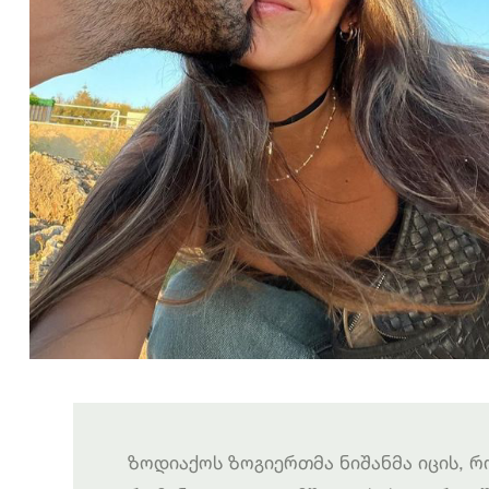
ზოდიაქოს ზოგიერთმა ნიშანმა იცის, 