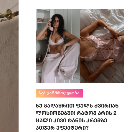
ᲯᲐᲜᲛᲠᲗᲔᲚᲝᲑᲐ
ნუ გადაყრით ფულს ძვირიან
ლოსიონებში! რატომ არის 2
ცალი კივი ტანის კრემზე
ათჯერ ეფექტური?