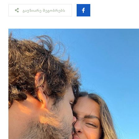
ᲒᲐᲣᲖᲘᲐᲠᲔ ᲛᲔᲒᲝᲑᲠᲔᲑᲡ