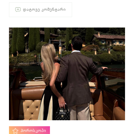
ᲓᲐᲢᲝᲕᲔ ᲙᲝᲛᲔᲜᲢᲐᲠᲘ
ᲰᲝᲠᲝᲡᲙᲝᲞᲘ