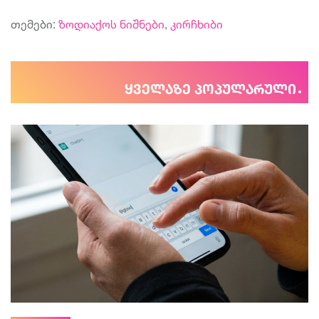
თემები:
ზოდიაქოს ნიშნები
,
კირჩხიბი
ყველაზე პოპულარული