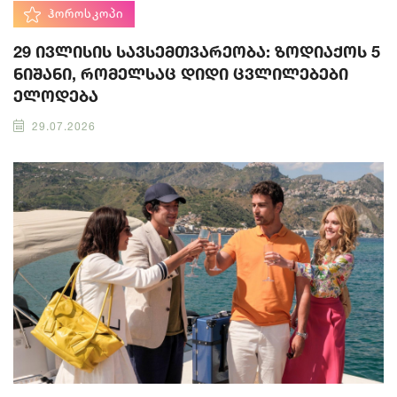
ᲰᲝᲠᲝᲡᲙᲝᲞᲘ
29 ივლისის სავსემთვარეობა: ზოდიაქოს 5
ნიშანი, რომელსაც დიდი ცვლილებები
ელოდება
29.07.2026