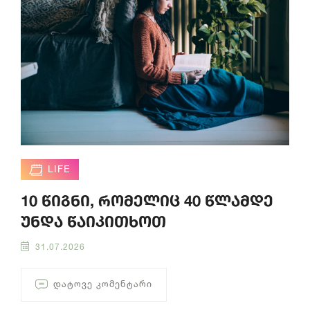
LIFE
10 წიგნი, რომელიც 40 წლამდე
უნდა წაიკითხოთ
31.07.2026
ᲓᲐᲢᲝᲕᲔ ᲙᲝᲛᲔᲜᲢᲐᲠᲘ