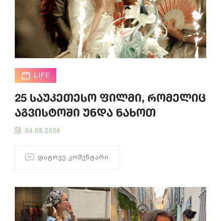
LIFE
25 საუკეთესო ფილმი, რომელიც
აგვისტოში უნდა ნახოთ
04.08.2026
ᲓᲐᲢᲝᲕᲔ ᲙᲝᲛᲔᲜᲢᲐᲠᲘ