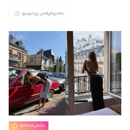
ᲓᲐᲢᲝᲕᲔ ᲙᲝᲛᲔᲜᲢᲐᲠᲘ
ᲰᲝᲠᲝᲡᲙᲝᲞᲘ