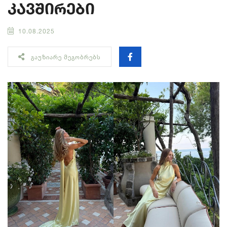
კავშირები
10.08.2025
ᲒᲐᲣᲖᲘᲐᲠᲔ ᲛᲔᲒᲝᲑᲠᲔᲑᲡ