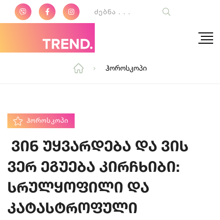
Ჰოროსკოპი
ᲰᲝᲠᲝᲡᲙᲝᲞᲘ
ვინ უყვარდება და ვის
ვერ ეგუება კირჩხიბი:
სრულყოფილი და
კატასტროფული