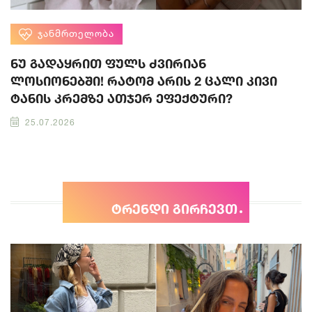
ᲯᲐᲜᲛᲠᲗᲔᲚᲝᲑᲐ
ნუ გადაყრით ფულს ძვირიან
ლოსიონებში! რატომ არის 2 ცალი კივი
ტანის კრემზე ათჯერ ეფექტური?
25.07.2026
ტრენდი გირჩევთ