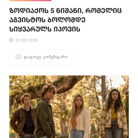
ზოდიაქოს 5 ნიშანი, რომელიც
აგვისტოს ბოლომდე
სიყვარულს იპოვის
03.08.2026
ᲓᲐᲢᲝᲕᲔ ᲙᲝᲛᲔᲜᲢᲐᲠᲘ