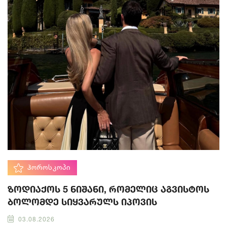
ᲰᲝᲠᲝᲡᲙᲝᲞᲘ
ზოდიაქოს 5 ნიშანი, რომელიც აგვისტოს
ბოლომდე სიყვარულს იპოვის
03.08.2026