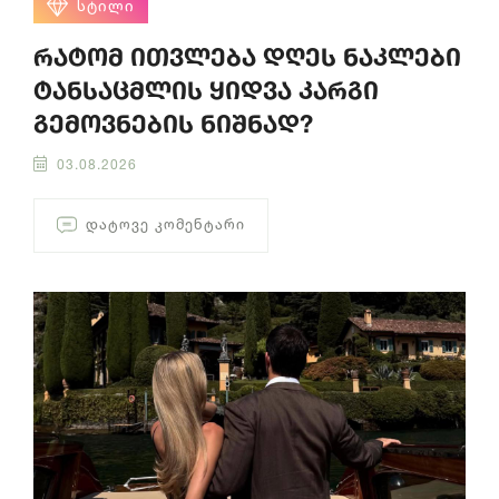
ᲡᲢᲘᲚᲘ
რატომ ითვლება დღეს ნაკლები
ტანსაცმლის ყიდვა კარგი
გემოვნების ნიშნად?
03.08.2026
ᲓᲐᲢᲝᲕᲔ ᲙᲝᲛᲔᲜᲢᲐᲠᲘ