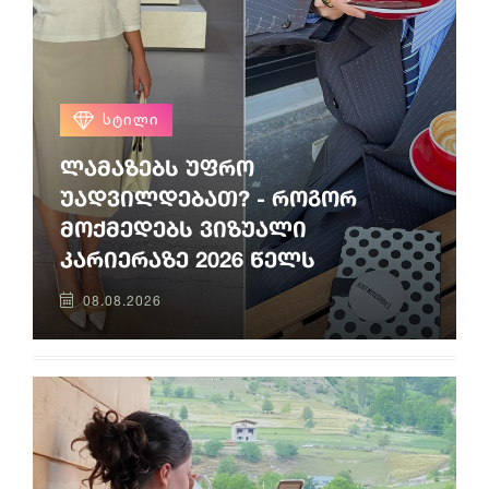
ᲡᲢᲘᲚᲘ
ლამაზებს უფრო
უადვილდებათ? - როგორ
მოქმედებს ვიზუალი
კარიერაზე 2026 წელს
08.08.2026