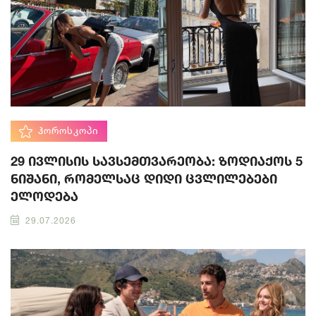
ᲰᲝᲠᲝᲡᲙᲝᲞᲘ
29 ივლისის სავსემთვარეობა: ზოდიაქოს 5
ნიშანი, რომელსაც დიდი ცვლილებები
ელოდება
29.07.2026