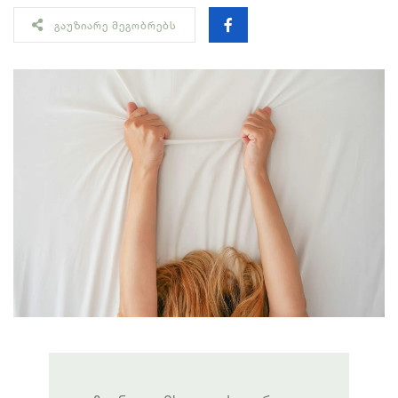
ᲒᲐᲣᲖᲘᲐᲠᲔ ᲛᲔᲒᲝᲑᲠᲔᲑᲡ