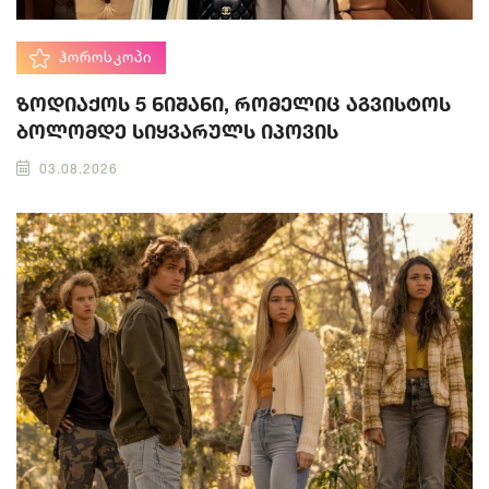
ᲰᲝᲠᲝᲡᲙᲝᲞᲘ
ზოდიაქოს 5 ნიშანი, რომელიც აგვისტოს
ბოლომდე სიყვარულს იპოვის
03.08.2026