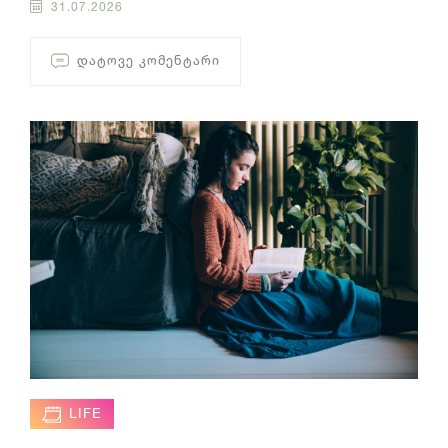
31.07.2026
ᲓᲐᲢᲝᲕᲔ ᲙᲝᲛᲔᲜᲢᲐᲠᲘ
LIFE