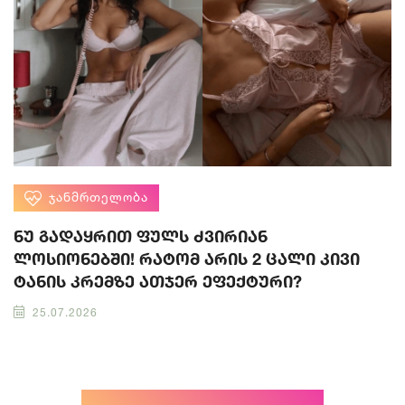
ᲯᲐᲜᲛᲠᲗᲔᲚᲝᲑᲐ
ნუ გადაყრით ფულს ძვირიან
ლოსიონებში! რატომ არის 2 ცალი კივი
ტანის კრემზე ათჯერ ეფექტური?
25.07.2026