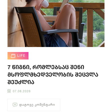
LIFE
7 წიგნი, რომლებსაც შენი
მსოფლმხედველობის შეცვლა
შეუძლია
07.08.2026
ᲓᲐᲢᲝᲕᲔ ᲙᲝᲛᲔᲜᲢᲐᲠᲘ