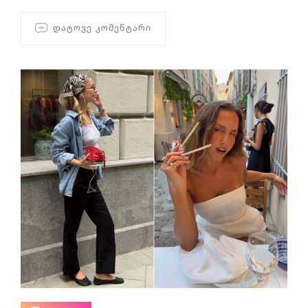
ᲓᲐᲢᲝᲕᲔ ᲙᲝᲛᲔᲜᲢᲐᲠᲘ