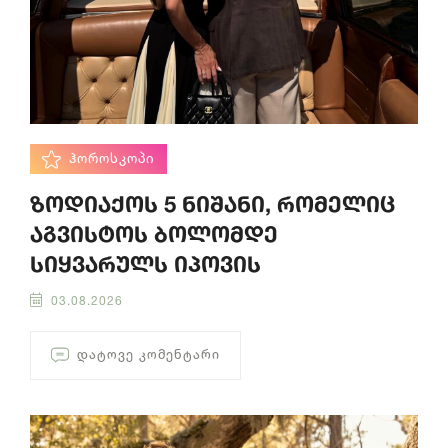
ᲰᲝᲠᲝᲡᲙᲝᲞᲘ
ზოდიაქოს 5 ნიშანი, რომელიც
აგვისტოს ბოლომდე
სიყვარულს იპოვის
03.08.2026
ᲓᲐᲢᲝᲕᲔ ᲙᲝᲛᲔᲜᲢᲐᲠᲘ