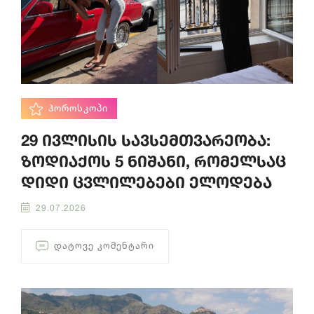
ᲰᲝᲠᲝᲡᲙᲝᲞᲘ
29 ივლისის სავსემთვარეობა:
ზოდიაქოს 5 ნიშანი, რომელსაც
დიდი ცვლილებები ელოდება
29.07.2026
ᲓᲐᲢᲝᲕᲔ ᲙᲝᲛᲔᲜᲢᲐᲠᲘ