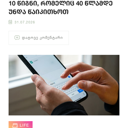
10 წიგნი, რომელიც 40 წლამდე
უნდა წაიკითხოთ
31.07.2026
ᲓᲐᲢᲝᲕᲔ ᲙᲝᲛᲔᲜᲢᲐᲠᲘ
LIFE