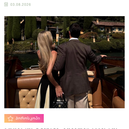
03.08.2026
ᲰᲝᲠᲝᲡᲙᲝᲞᲘ