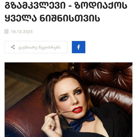
გზამკვლევი - ზოდიაქოს
ყველა ნიშნისთვის
16.12.2025
ᲒᲐᲣᲖᲘᲐᲠᲔ ᲛᲔᲒᲝᲑᲠᲔᲑᲡ