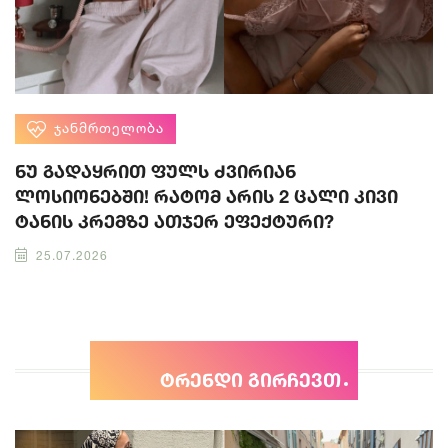
ᲯᲐᲜᲛᲠᲗᲔᲚᲝᲑᲐ
ნუ გადაყრით ფულს ძვირიან
ლოსიონებში! რატომ არის 2 ცალი კივი
ტანის კრემზე ათჯერ ეფექტური?
25.07.2026
ტრენდი გირჩევთ