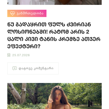
ᲯᲐᲜᲛᲠᲗᲔᲚᲝᲑᲐ
ნუ გადაყრით ფულს ძვირიან
ლოსიონებში! რატომ არის 2
ცალი კივი ტანის კრემზე ათჯერ
ეფექტური?
25.07.2026
ᲓᲐᲢᲝᲕᲔ ᲙᲝᲛᲔᲜᲢᲐᲠᲘ