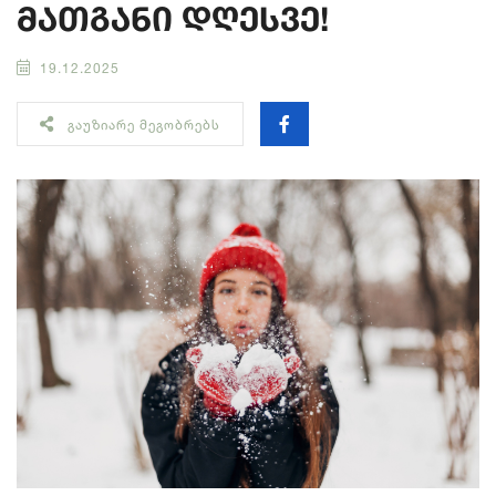
მათგანი დღესვე!
19.12.2025
ᲒᲐᲣᲖᲘᲐᲠᲔ ᲛᲔᲒᲝᲑᲠᲔᲑᲡ