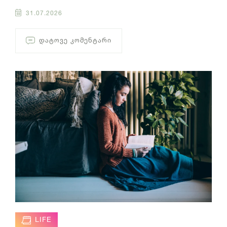
31.07.2026
ᲓᲐᲢᲝᲕᲔ ᲙᲝᲛᲔᲜᲢᲐᲠᲘ
LIFE