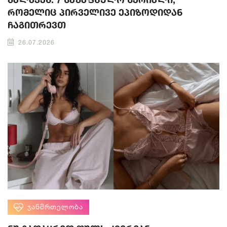
რომელიც პირველივე ეპიზოდიდან
ჩაგითრევთ
26.07.2026
ᲯᲐᲜᲛᲠᲗᲔᲚᲝᲑᲐ