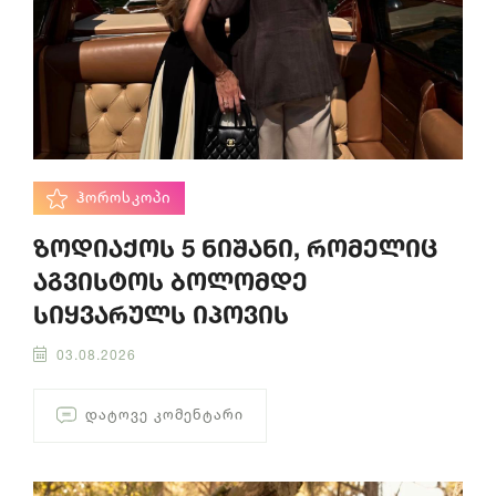
ᲰᲝᲠᲝᲡᲙᲝᲞᲘ
ზოდიაქოს 5 ნიშანი, რომელიც
აგვისტოს ბოლომდე
სიყვარულს იპოვის
03.08.2026
ᲓᲐᲢᲝᲕᲔ ᲙᲝᲛᲔᲜᲢᲐᲠᲘ