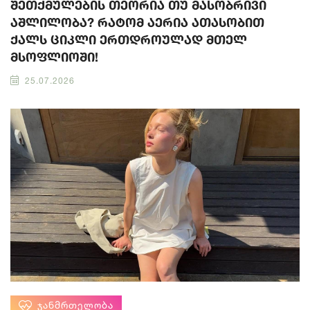
შეთქმულების თეორია თუ მასობრივი
აშლილობა? რატომ აერია ათასობით
ქალს ციკლი ერთდროულად მთელ
მსოფლიოში!
25.07.2026
ᲯᲐᲜᲛᲠᲗᲔᲚᲝᲑᲐ