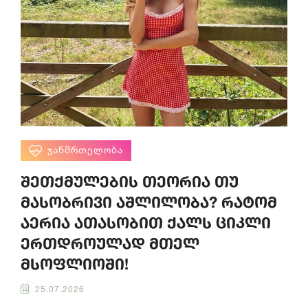
ᲯᲐᲜᲛᲠᲗᲔᲚᲝᲑᲐ
შეთქმულების თეორია თუ
მასობრივი აშლილობა? რატომ
აერია ათასობით ქალს ციკლი
ერთდროულად მთელ
მსოფლიოში!
25.07.2026