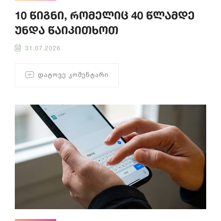
10 წიგნი, რომელიც 40 წლამდე
უნდა წაიკითხოთ
31.07.2026
ᲓᲐᲢᲝᲕᲔ ᲙᲝᲛᲔᲜᲢᲐᲠᲘ