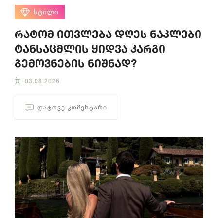
ᲡᲢᲘᲚᲘ
რატომ ითვლება დღეს ნაკლები
ტანსაცმლის ყიდვა კარგი
გემოვნების ნიშნად?
03.08.2026
ᲓᲐᲢᲝᲕᲔ ᲙᲝᲛᲔᲜᲢᲐᲠᲘ