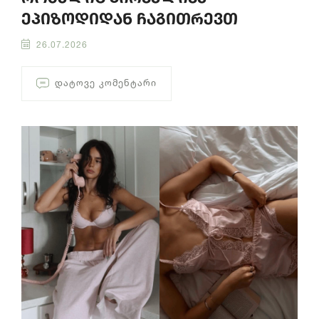
ეპიზოდიდან ჩაგითრევთ
26.07.2026
ᲓᲐᲢᲝᲕᲔ ᲙᲝᲛᲔᲜᲢᲐᲠᲘ