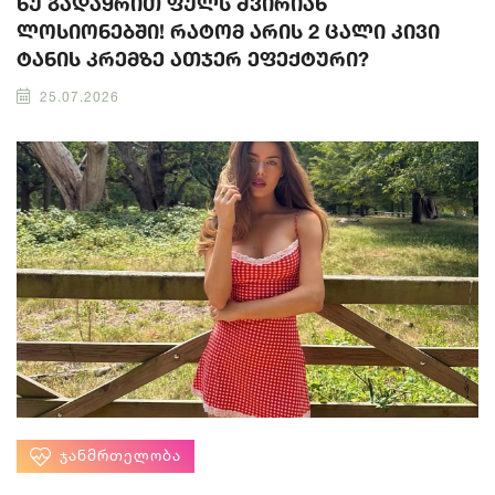
ნუ გადაყრით ფულს ძვირიან
ლოსიონებში! რატომ არის 2 ცალი კივი
ტანის კრემზე ათჯერ ეფექტური?
25.07.2026
ᲯᲐᲜᲛᲠᲗᲔᲚᲝᲑᲐ