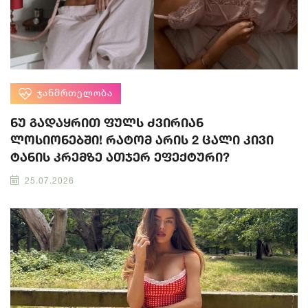
ᲯᲐᲜᲛᲠᲗᲔᲚᲝᲑᲐ
ნუ გადაყრით ფულს ძვირიან
ლოსიონებში! რატომ არის 2 ცალი კივი
ტანის კრემზე ათჯერ ეფექტური?
25.07.2026