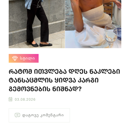
ᲡᲢᲘᲚᲘ
რატომ ითვლება დღეს ნაკლები
ტანსაცმლის ყიდვა კარგი
გემოვნების ნიშნად?
03.08.2026
ᲓᲐᲢᲝᲕᲔ ᲙᲝᲛᲔᲜᲢᲐᲠᲘ