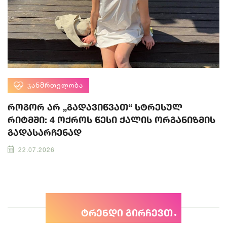
ᲯᲐᲜᲛᲠᲗᲔᲚᲝᲑᲐ
როგორ არ „გადავიწვათ“ სტრესულ
რიტმში: 4 ოქროს წესი ქალის ორგანიზმის
გადასარჩენად
22.07.2026
ტრენდი გირჩევთ