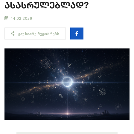
ასასრულებლად?
14.02.2026
ᲒᲐᲣᲖᲘᲐᲠᲔ ᲛᲔᲒᲝᲑᲠᲔᲑᲡ