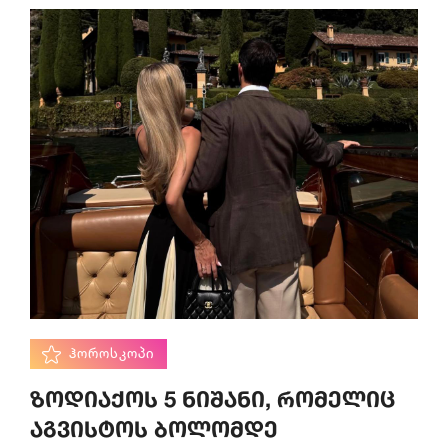
ᲰᲝᲠᲝᲡᲙᲝᲞᲘ
ზოდიაქოს 5 ნიშანი, რომელიც
აგვისტოს ბოლომდე