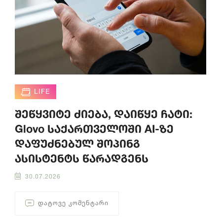
LIFE
შეწყვიტე ძიება, დაიწყე ჩატი:
Glovo საქართველოში AI-ზე
დაფუძნებულ შოპინგ
ასისტენტს წარადგენს
30.07.2026
ᲓᲐᲢᲝᲕᲔ ᲙᲝᲛᲔᲜᲢᲐᲠᲘ