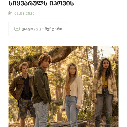
სიყვარულს იპოვის
03.08.2026
ᲓᲐᲢᲝᲕᲔ ᲙᲝᲛᲔᲜᲢᲐᲠᲘ