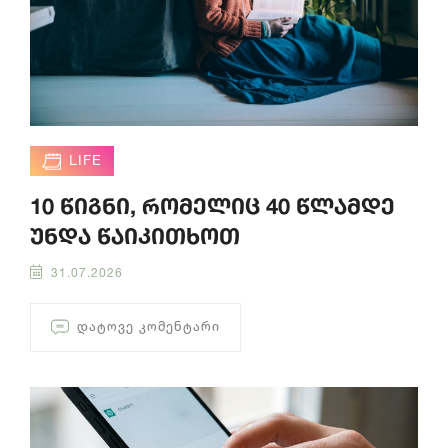
LIFE
10 წიგნი, რომელიც 40 წლამდე
უნდა წაიკითხოთ
31.07.2026
ᲓᲐᲢᲝᲕᲔ ᲙᲝᲛᲔᲜᲢᲐᲠᲘ