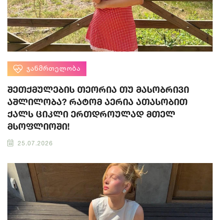
ᲯᲐᲜᲛᲠᲗᲔᲚᲝᲑᲐ
შეთქმულების თეორია თუ მასობრივი
აშლილობა? რატომ აერია ათასობით
ქალს ციკლი ერთდროულად მთელ
მსოფლიოში!
25.07.2026