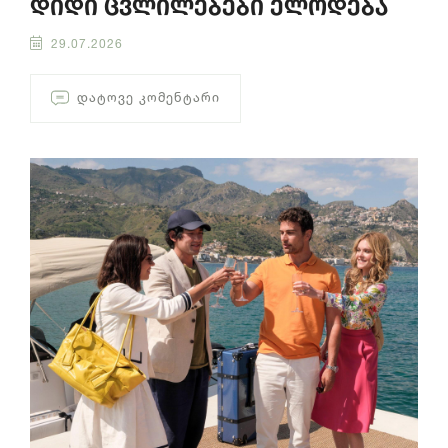
დიდი ცვლილებები ელოდება
29.07.2026
ᲓᲐᲢᲝᲕᲔ ᲙᲝᲛᲔᲜᲢᲐᲠᲘ