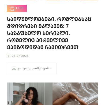
LIFE
საიდუმლოებები, რომლებსაც
მდიდრები მალავენ: 7
საზაფხულო სერიალი,
რომელიც პირველივე
ეპიზოდიდან ჩაგითრევთ
26.07.2026
ᲓᲐᲢᲝᲕᲔ ᲙᲝᲛᲔᲜᲢᲐᲠᲘ