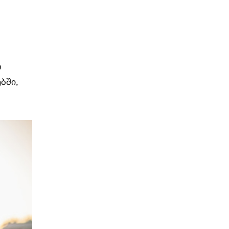
ო
ბში,