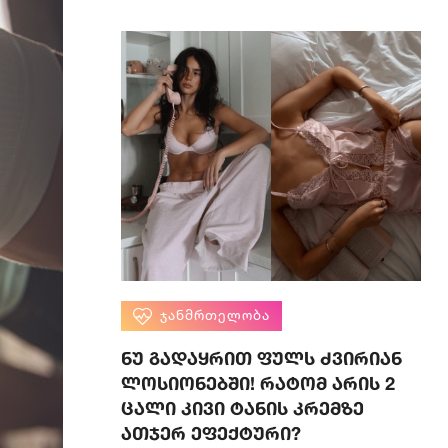
ᲯᲐᲜᲛᲠᲗᲔᲚᲝᲑᲐ
ნუ გადაყრით ფულს ძვირიან
ლოსიონებში! რატომ არის 2
ცალი კივი ტანის კრემზე
ათჯერ ეფექტური?