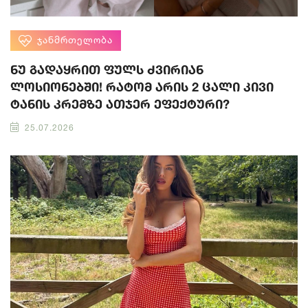
ᲯᲐᲜᲛᲠᲗᲔᲚᲝᲑᲐ
ნუ გადაყრით ფულს ძვირიან
ლოსიონებში! რატომ არის 2 ცალი კივი
ტანის კრემზე ათჯერ ეფექტური?
25.07.2026