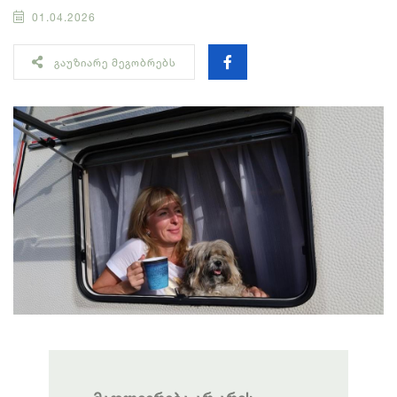
01.04.2026
ᲒᲐᲣᲖᲘᲐᲠᲔ ᲛᲔᲒᲝᲑᲠᲔᲑᲡ