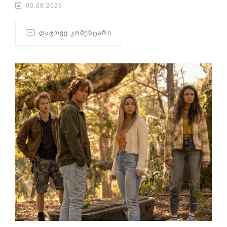
03.08.2026
ᲓᲐᲢᲝᲕᲔ ᲙᲝᲛᲔᲜᲢᲐᲠᲘ