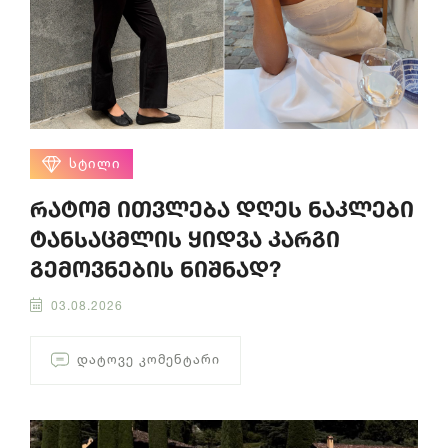
ᲡᲢᲘᲚᲘ
რატომ ითვლება დღეს ნაკლები
ტანსაცმლის ყიდვა კარგი
გემოვნების ნიშნად?
03.08.2026
ᲓᲐᲢᲝᲕᲔ ᲙᲝᲛᲔᲜᲢᲐᲠᲘ