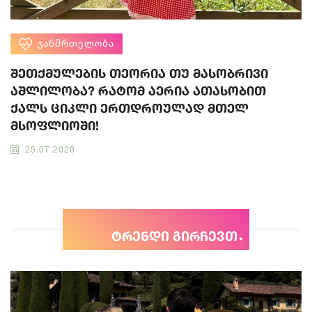
ᲯᲐᲜᲛᲠᲗᲔᲚᲝᲑᲐ
შეთქმულების თეორია თუ მასობრივი
აშლილობა? რატომ აერია ათასობით
ქალს ციკლი ერთდროულად მთელ
მსოფლიოში!
25.07.2026
ტრენდი გირჩევთ