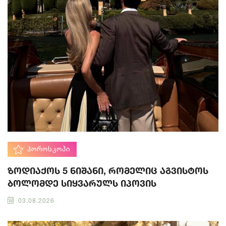
ᲰᲝᲠᲝᲡᲙᲝᲞᲘ
ზოდიაქოს 5 ნიშანი, რომელიც აგვისტოს
ბოლომდე სიყვარულს იპოვის
03.08.2026