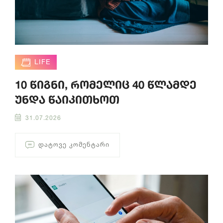
LIFE
10 წიგნი, რომელიც 40 წლამდე
უნდა წაიკითხოთ
31.07.2026
ᲓᲐᲢᲝᲕᲔ ᲙᲝᲛᲔᲜᲢᲐᲠᲘ