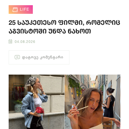
LIFE
25 საუკეთესო ფილმი, რომელიც
აგვისტოში უნდა ნახოთ
04.08.2026
ᲓᲐᲢᲝᲕᲔ ᲙᲝᲛᲔᲜᲢᲐᲠᲘ