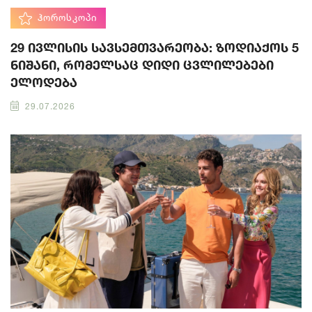
ᲰᲝᲠᲝᲡᲙᲝᲞᲘ
29 ივლისის სავსემთვარეობა: ზოდიაქოს 5
ნიშანი, რომელსაც დიდი ცვლილებები
ელოდება
29.07.2026