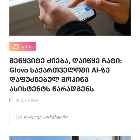
LIFE
შეწყვიტე ძიება, დაიწყე ჩატი:
Glovo საქართველოში AI-ზე
დაფუძნებულ შოპინგ
ასისტენტს წარადგენს
30.07.2026
ᲓᲐᲢᲝᲕᲔ ᲙᲝᲛᲔᲜᲢᲐᲠᲘ