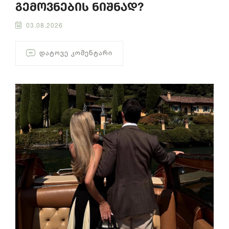
გემოვნების ნიშნად?
03.08.2026
ᲓᲐᲢᲝᲕᲔ ᲙᲝᲛᲔᲜᲢᲐᲠᲘ