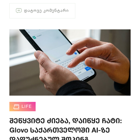
ᲓᲐᲢᲝᲕᲔ ᲙᲝᲛᲔᲜᲢᲐᲠᲘ
LIFE
შეწყვიტე ძიება, დაიწყე ჩატი:
Glovo საქართველოში AI-ზე
დაფუძნებულ შოპინგ