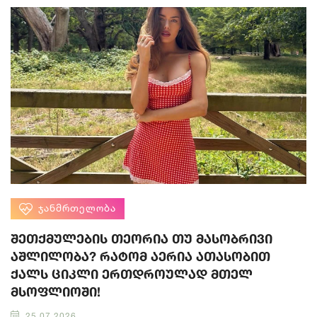
ᲯᲐᲜᲛᲠᲗᲔᲚᲝᲑᲐ
შეთქმულების თეორია თუ მასობრივი
აშლილობა? რატომ აერია ათასობით
ქალს ციკლი ერთდროულად მთელ
მსოფლიოში!
25.07.2026