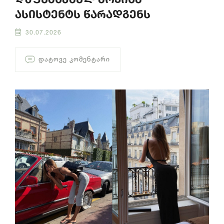
ასისტენტს წარადგენს
30.07.2026
ᲓᲐᲢᲝᲕᲔ ᲙᲝᲛᲔᲜᲢᲐᲠᲘ