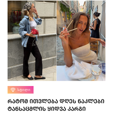
ᲡᲢᲘᲚᲘ
რატომ ითვლება დღეს ნაკლები
ტანსაცმლის ყიდვა კარგი