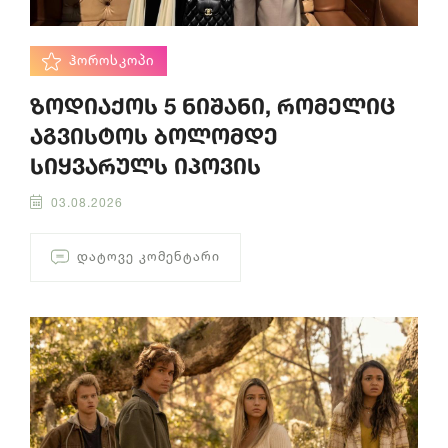
ᲰᲝᲠᲝᲡᲙᲝᲞᲘ
ზოდიაქოს 5 ნიშანი, რომელიც
აგვისტოს ბოლომდე
სიყვარულს იპოვის
03.08.2026
ᲓᲐᲢᲝᲕᲔ ᲙᲝᲛᲔᲜᲢᲐᲠᲘ