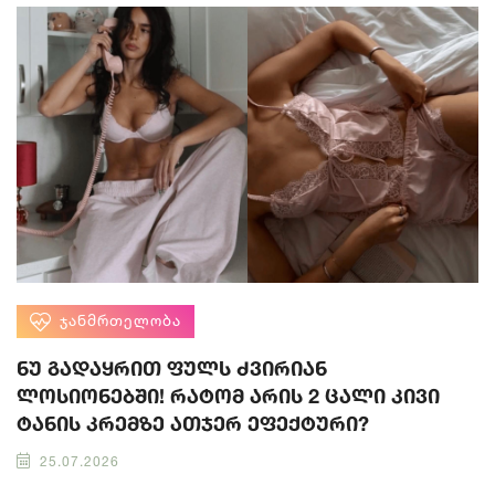
ᲯᲐᲜᲛᲠᲗᲔᲚᲝᲑᲐ
ნუ გადაყრით ფულს ძვირიან
ლოსიონებში! რატომ არის 2 ცალი კივი
ტანის კრემზე ათჯერ ეფექტური?
25.07.2026