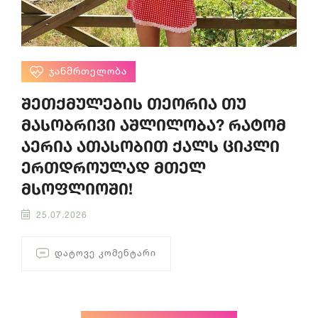
ᲯᲐᲜᲛᲠᲗᲔᲚᲝᲑᲐ
შეთქმულების თეორია თუ
მასობრივი აშლილობა? რატომ
აერია ათასობით ქალს ციკლი
ერთდროულად მთელ
მსოფლიოში!
25.07.2026
ᲓᲐᲢᲝᲕᲔ ᲙᲝᲛᲔᲜᲢᲐᲠᲘ