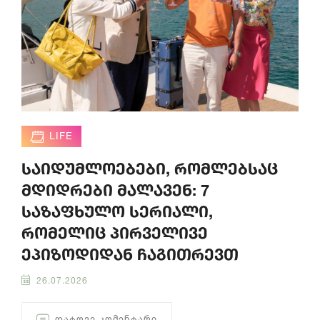
LIFE
საიდუმლოებები, რომლებსაც
მდიდრები მალავენ: 7
საზაფხულო სერიალი,
რომელიც პირველივე
ეპიზოდიდან ჩაგითრევთ
26.07.2026
ᲓᲐᲢᲝᲕᲔ ᲙᲝᲛᲔᲜᲢᲐᲠᲘ