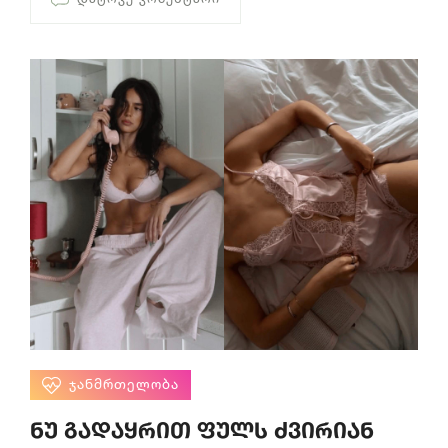
ᲯᲐᲜᲛᲠᲗᲔᲚᲝᲑᲐ
ნუ გადაყრით ფულს ძვირიან