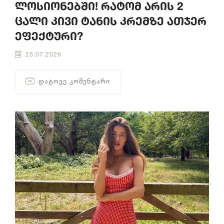
ლოსიონებში! რატომ არის 2
ცალი კივი ტანის კრემზე ათჯერ
ეფექტური?
25.07.2026
ᲓᲐᲢᲝᲕᲔ ᲙᲝᲛᲔᲜᲢᲐᲠᲘ