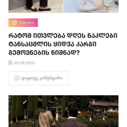
ᲡᲢᲘᲚᲘ
რატომ ითვლება დღეს ნაკლები
ტანსაცმლის ყიდვა კარგი
გემოვნების ნიშნად?
03.08.2026
ᲓᲐᲢᲝᲕᲔ ᲙᲝᲛᲔᲜᲢᲐᲠᲘ