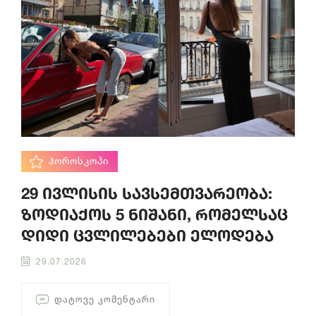
ᲰᲝᲠᲝᲡᲙᲝᲞᲘ
29 ივლისის სავსემთვარეობა:
ზოდიაქოს 5 ნიშანი, რომელსაც
დიდი ცვლილებები ელოდება
29.07.2026
ᲓᲐᲢᲝᲕᲔ ᲙᲝᲛᲔᲜᲢᲐᲠᲘ