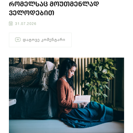
რომელსაც მოუთმენლად
ველოდებით
31.07.2026
ᲓᲐᲢᲝᲕᲔ ᲙᲝᲛᲔᲜᲢᲐᲠᲘ