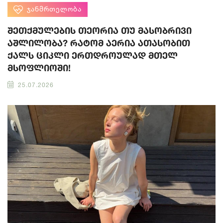
ᲯᲐᲜᲛᲠᲗᲔᲚᲝᲑᲐ
შეთქმულების თეორია თუ მასობრივი
აშლილობა? რატომ აერია ათასობით
ქალს ციკლი ერთდროულად მთელ
მსოფლიოში!
25.07.2026