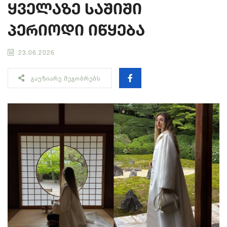
ყველაზე საშიში
პერიოდი იწყება
23.06.2026
ᲒᲐᲣᲖᲘᲐᲠᲔ ᲛᲔᲒᲝᲑᲠᲔᲑᲡ