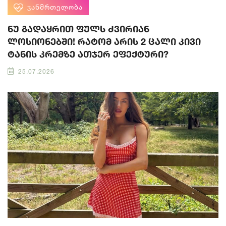
ᲯᲐᲜᲛᲠᲗᲔᲚᲝᲑᲐ
ნუ გადაყრით ფულს ძვირიან
ლოსიონებში! რატომ არის 2 ცალი კივი
ტანის კრემზე ათჯერ ეფექტური?
25.07.2026