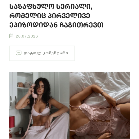
საზაფხულო სერიალი,
რომელიც პირველივე
ეპიზოდიდან ჩაგითრევთ
26.07.2026
ᲓᲐᲢᲝᲕᲔ ᲙᲝᲛᲔᲜᲢᲐᲠᲘ