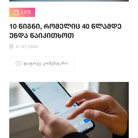
LIFE
10 წიგნი, რომელიც 40 წლამდე
უნდა წაიკითხოთ
31.07.2026
ᲓᲐᲢᲝᲕᲔ ᲙᲝᲛᲔᲜᲢᲐᲠᲘ