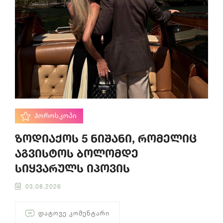
ᲰᲝᲠᲝᲡᲙᲝᲞᲘ
ზოდიაქოს 5 ნიშანი, რომელიც
აგვისტოს ბოლომდე
სიყვარულს იპოვის
03.08.2026
ᲓᲐᲢᲝᲕᲔ ᲙᲝᲛᲔᲜᲢᲐᲠᲘ