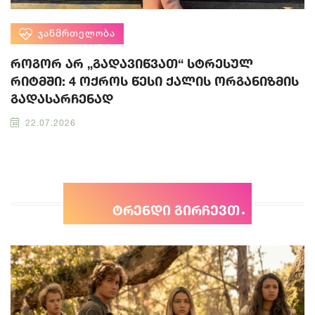
ᲯᲐᲜᲛᲠᲗᲔᲚᲝᲑᲐ
როგორ არ „გადავიწვათ“ სტრესულ
რიტმში: 4 ოქროს წესი ქალის ორგანიზმის
გადასარჩენად
22.07.2026
ტრენდი გირჩევთ