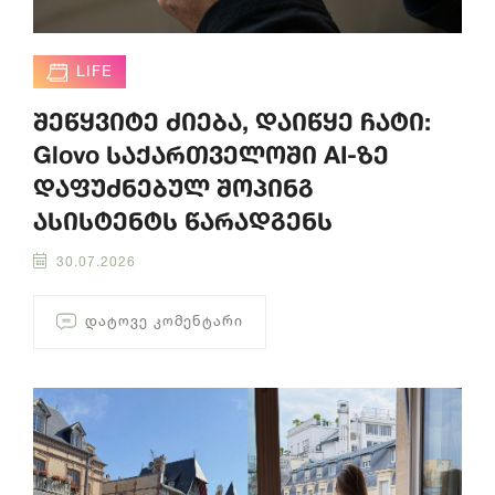
LIFE
შეწყვიტე ძიება, დაიწყე ჩატი:
Glovo საქართველოში AI-ზე
დაფუძნებულ შოპინგ
ასისტენტს წარადგენს
30.07.2026
ᲓᲐᲢᲝᲕᲔ ᲙᲝᲛᲔᲜᲢᲐᲠᲘ